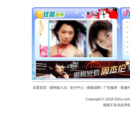
送你一棵
[圣诞节]
你太多，
要平安！
[圣诞节]
能正大光明
都要快乐噢
[圣诞节]
如意,快乐
[元旦]
看
断电。爱
你是我专
[元旦]
如
起；二是
离。水晶
设置首页
-
搜狗输入法
-
支付中心
-
搜狐招聘
-
广告服务
-
客服
[元旦]
当
泣，这痛
Copyright
©
2018 Sohu.com 
卖了。水
搜狐不良信息举
[春节]
风
颜！冬去
道一声平
[春节]
传
片叶子是