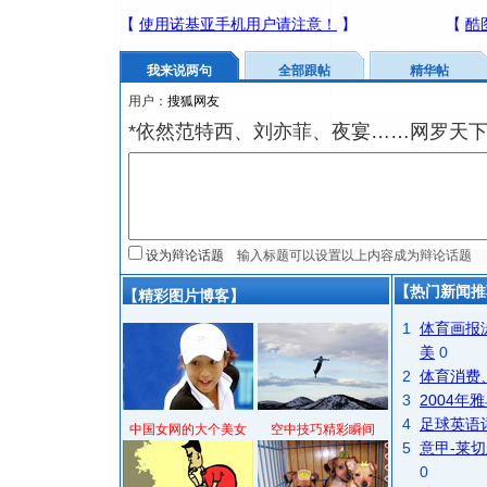
我来说两句
全部跟帖
精华帖
用户：
*依然范特西、刘亦菲、夜宴……网罗天
设为辩论话题
【热门新闻推
【精彩图片博客】
1
体育画报
美
0
2
体育消费
3
2004
4
足球英语
中国女网的大个美女
空中技巧精彩瞬间
5
意甲-莱切
0