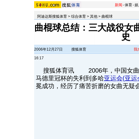
新闻
-
体育
-
娱
阿迪达斯搜狐体育
>
综合体育
>
其他
>
曲棍球
曲棍球总结：三大战役女曲
史
2006年12月27日
搜狐体育
我
16:17
搜狐体育讯 2006年，中国女曲
马德里冠杯的失利到多哈
亚运会
(
亚运
冕成功，经历了痛苦折磨的女曲无疑