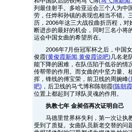
和中国队后防铁闸马弋博
(
马弋博新闻
,
列最佳射手。多哈亚运会三个人为中
劳，任烨和孙镇的表现也相当不错。
历，2006年这三大战役曲折历程，
断进步的最好的机会，同时三名小将的
运会中国女曲的希望所在。
2006年7月份冠军杯之后，中国
俊霞
(
黄俊霞新闻
,
黄俊霞说吧
)
几名老
能下降的困难，在队伍陷于低谷的情
传帮带的作用。而女曲的中坚力量、
挥，锋线的傅宝荣，前卫线的周婉峰
(
吧
)
，后卫线的马弋博和陈朝霞
(
陈朝
位置上都起到了球队灵魂的作用。
执教七年 金昶佰再次证明自己
马德里世界杯失利，第一次让执教
受到了质疑。女曲队员新老交替的问