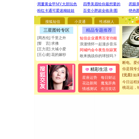
[圣诞节]
你太多，
要平安！
搜狐短信
小灵通
性感丽人
[圣诞节]
能正大光明
三星图铃专区
精品专题推荐
都要快乐噢
[周杰伦] 千里之外
短信企业通秀百变功能
[圣诞节]
[誓 言] 求佛
浪漫情怀一起漫步音乐
如意,快乐
[王力宏] 大城小爱
同城约会今夜告别寂寞
[元旦]
看
[王心凌] 花的嫁纱
敢来挑战你的球技吗？
断电。爱
你是我专
精彩生活
[元旦]
如
星座运势
每日财运
起；二是
今日运程
花边新闻
魔鬼辞典
离。水晶
桃花运，
情感测试
生活笑话
[元旦]
当
泣，这痛
卖了。水
[春节]
风
颜！冬去
道一声平
[春节]
传
片叶子是