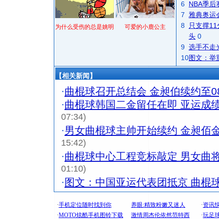
6
NBA季
7
雅典奥运
8
只支撑1
为什么受伤的总是姚明
可爱的小鹿公主
头
0
9
选手不走
10
图文：举
【相关新闻】
·
曲棍球召开总结会 金昶伯续约至08
·
曲棍球韩国二金留任在即 亚运成
07:34)
·
男女曲棍球主帅开始续约 金昶佰
15:42)
·
曲棍球中心工程竞标敲定 男女曲
01:10)
·
图文：中国亚运代表团抵京 曲棍