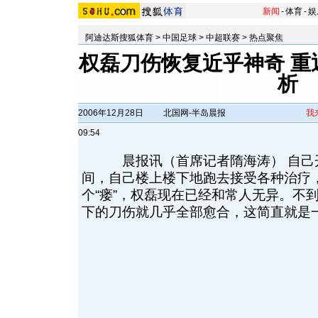
新闻
-
体育
-
娱
阿迪达斯搜狐体育
>
中国足球
>
中超联赛
>
热点聚焦
权磊刀伤恢复近乎神奇 重
析
2006年12月28日
北国网-半岛晨报
我
09:54
晨报讯（首席记者隋海涛） 自己开
间，自己楼上楼下地跑去接受各种治疗
个“瘘”，权磊现在已经和常人无异。不
下的刀伤就几乎全部愈合，这简直就是