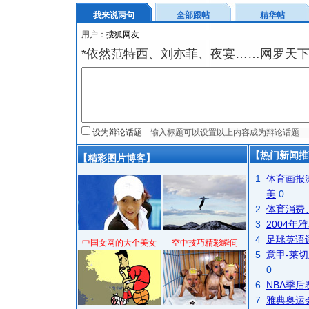
我来说两句
全部跟帖
精华帖
用户：
*依然范特西、刘亦菲、夜宴……网罗天
设为辩论话题
【热门新闻推
【精彩图片博客】
1
体育画报
美
0
2
体育消费
3
2004
4
足球英语
中国女网的大个美女
空中技巧精彩瞬间
5
意甲-莱切
0
6
NBA季
7
雅典奥运