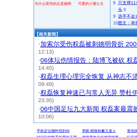
8
只支撑1
为什么受伤的总是姚明
可爱的小鹿公主
头
0
9
选手不走
10
图文：举
【相关新闻】
·
加索尔受伤权磊被刺姚明骨折 20
12:13)
·
06体坛伤情报告：陆博飞被砍 权
14:45)
·
权磊生理心理完全恢复 从神志不
09:49)
·
权磊恢复神速已与常人无异 赞杜
23:35)
·
06中国足坛九大新闻 权磊案最震
10:06)