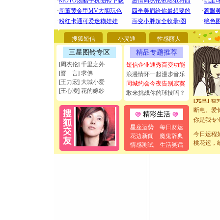
[圣诞节]
你太多，
要平安！
搜狐短信
小灵通
性感丽人
[圣诞节]
三星图铃专区
精品专题推荐
能正大光明
[周杰伦] 千里之外
短信企业通秀百变功能
都要快乐噢
[誓 言] 求佛
浪漫情怀一起漫步音乐
[圣诞节]
[王力宏] 大城小爱
同城约会今夜告别寂寞
如意,快乐
[王心凌] 花的嫁纱
敢来挑战你的球技吗？
[元旦]
看
断电。爱
精彩生活
你是我专
[元旦]
如
星座运势
每日财运
今日运程
起；二是
花边新闻
魔鬼辞典
桃花运，
情感测试
生活笑话
离。水晶
[元旦]
当
泣，这痛
卖了。水
[春节]
风
颜！冬去
道一声平
[春节]
传