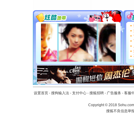
片叶子是
送你一棵
[圣诞节]
你太多，
要平安！
[圣诞节]
能正大光明
都要快乐噢
[圣诞节]
如意,快乐
[元旦]
看
断电。爱
你是我专
[元旦]
如
起；二是
离。水晶
设置首页
-
搜狗输入法
-
支付中心
-
搜狐招聘
-
广告服务
-
客服
[元旦]
当
泣，这痛
Copyright
©
2018 Sohu.com 
卖了。水
搜狐不良信息举
[春节]
风
颜！冬去
道一声平