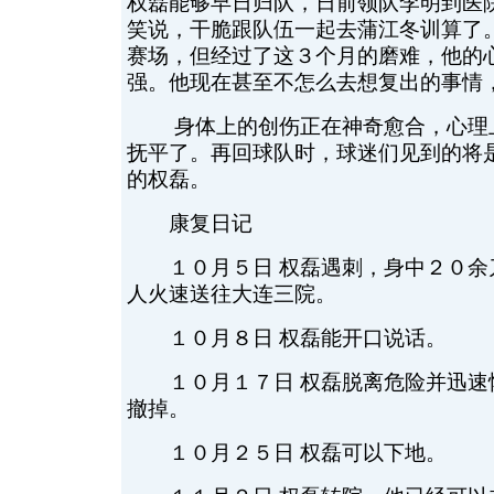
权磊能够早日归队，日前领队李明到医
笑说，干脆跟队伍一起去蒲江冬训算了
赛场，但经过了这３个月的磨难，他的
强。他现在甚至不怎么去想复出的事情，
身体上的创伤正在神奇愈合，心理上
抚平了。再回球队时，球迷们见到的将
的权磊。
康复日记
１０月５日 权磊遇刺，身中２０余
人火速送往大连三院。
１０月８日 权磊能开口说话。
１０月１７日 权磊脱离危险并迅速
撤掉。
１０月２５日 权磊可以下地。