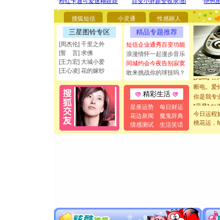
你太多，
要平安！
搜狐短信
小灵通
性感丽人
[圣诞节]
三星图铃专区
精品专题推荐
能正大光明
[周杰伦] 千里之外
都要快乐噢
短信企业通秀百变功能
[誓 言] 求佛
浪漫情怀一起漫步音乐
[圣诞节]
[王力宏] 大城小爱
同城约会今夜告别寂寞
如意,快乐
[王心凌] 花的嫁纱
敢来挑战你的球技吗？
[元旦]
看
断电。爱
精彩生活
你是我专
[元旦]
如
星座运势
每日财运
起；二是
今日运程
花边新闻
魔鬼辞典
离。水晶
桃花运，
情感测试
生活笑话
[元旦]
当
泣，这痛
卖了。水
[春节]
风
颜！冬去
道一声平
[春节]
传
片叶子是
送你一棵