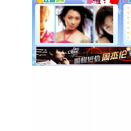
[圣诞节]
你太多，
要平安！
[圣诞节]
能正大光明
都要快乐噢
[圣诞节]
如意,快乐
[元旦]
看
断电。爱
你是我专
[元旦]
如
起；二是
离。水晶
[元旦]
当
泣，这痛
卖了。水
[春节]
风
颜！冬去
道一声平
[春节]
传
片叶子是
送你一棵