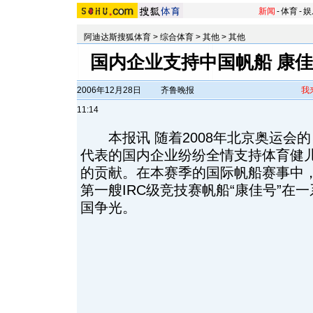
新闻
-
体育
-
娱
阿迪达斯搜狐体育
>
综合体育
>
其他
>
其他
国内企业支持中国帆船 康
2006年12月28日
齐鲁晚报
我
11:14
本报讯 随着2008年北京奥运会
代表的国内企业纷纷全情支持体育健
的贡献。在本赛季的国际帆船赛事中
第一艘IRC级竞技赛帆船“康佳号”在
国争光。