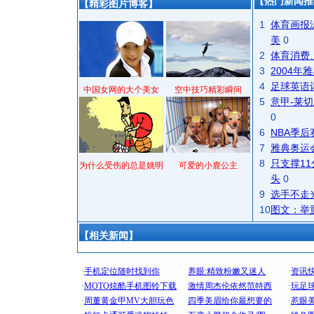
【热门新闻推
【精彩图片博客】
1
体育画报
美
0
2
体育消费
3
2004
4
足球英语
中国女网的大个美女
空中技巧精彩瞬间
5
意甲-莱切
0
6
NBA季
7
雅典奥运
8
只支撑1
为什么受伤的总是姚明
可爱的小鹿公主
头
0
9
选手不走
10
图文：举
【相关新闻】
[圣诞节]