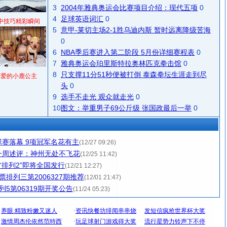
3
2004年雅典奥运会比赛项目介绍：现代五项
0
4
足球英语词汇
0
中技巧精彩瞬间
5
意甲-莱切主场2-1胜乌迪内斯 暂时远离降级苦海
0
6
NBA季后赛进入第二阶段 5月份详细赛程表
0
7
雅典奥运会珀里斯特拉奥林匹克拳击馆
0
8
只支撑11分51秒便被打倒 泰森拳坛生涯走到尽
可爱的小鹿公主
头
0
9
选手不走光 观众就走光
0
10
图文：举重男子69公斤级 张国政最后一举
0
赛落幕 9项冠军名花有主
(12/27 09:26)
一周述评：神州无处不飞花
(12/25 11:42)
 “排列2”即将全国发行
(12/21 12:27)
票排列三第2006327期推荐
(12/01 21:47)
5第06319期开奖公告
(11/24 05:23)