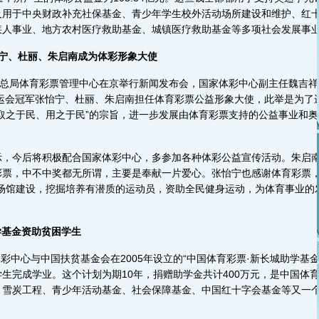
及用于中央财政补充社保基金、青少年学生校外活动场所建设和维护、红
疾人事业、地方农村医疗救助基金、城镇医疗救助基金等多项社会发展事
、杜丽、朱启南成为体彩形象大使
总局体育彩票管理中心在京举行新闻发布会，国家体彩中心副主任魏吉祥
奥运会冠军张怡宁、杜丽、朱启南担任体育彩票公益形象大使，此举是为了
取之于民、用之于民”的宗旨，进一步发展由体育彩票支持的公益事业和奥
。
今后将积极配合国家体彩中心，多参加各种体彩公益宣传活动。朱启
彩票，中不中奖都无所谓，主要是奉献一片爱心。张怡宁也感谢体育彩票
育场馆建设，挖掘培养有潜质的运动员，资助全民健身运动，为体育事业的
基金资助贫困学生
中心与中国扶贫基金会在2005年设立的“中国体育彩票·新长城助学基金
生完成学业。这个计划为期10年，捐赠助学金共计400万元，是中国体
、雪炭工程、青少年活动基金、社会保障基金、中国红十字会基金等又一