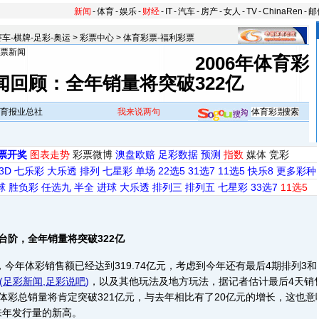
新闻
-
体育
-
娱乐
-
财经
-
IT
-
汽车
-
房产
-
女人
-
TV
-
ChinaRen
-
邮
赛车-棋牌-足彩-奥运
>
彩票中心
>
体育彩票-福利彩票
彩票新闻
2006年体育彩
闻回顾：全年销量将突破322亿
育报业总社
我来说两句
票开奖
图表走势
彩票微博
澳盘欧赔
足彩数据
预测
指数
媒体
竞彩
3D
七乐彩
大乐透
排列
七星彩
单场
22选5
31选7
11选5
快乐8
更多彩种
球
胜负彩
任选九
半全
进球
大乐透
排列三
排列五
七星彩
33选7
11选5
阶，全年销量将突破322亿
今年体彩销售额已经达到319.74亿元，考虑到今年还有最后4期排列3和
(
足彩新闻
,
足彩说吧
)
，以及其他玩法及地方玩法，据记者估计最后4天销
体彩总销量将肯定突破321亿元，与去年相比有了20亿元的增长，这也意
来年发行量的新高。