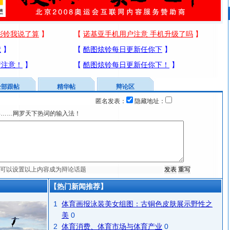
全部跟帖
精华帖
辩论区
匿名发表：
隐藏地址：
宴……网罗天下热词的输入法！
【热门新闻推荐】
1
体育画报泳装美女组图：古铜色皮肤展示野性之
美
0
2
体育消费、体育市场与体育产业
0