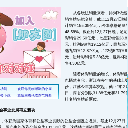
从各玩法销量来看，排列3依然
销售榜头把交椅，截止12月27日晚
计销售155.38亿元，占体彩总销量
48.59%。截止到12月27日晚，足
彩销售29.50亿元，七星彩销售28.8
元，排列5销售19.12亿元，附加玩
选九销售12.87亿元，“22选5”销售8
元，进球彩销售5.38亿元，世界杯
售4.30亿元。
随着体彩销量的增长，体彩销量
也悄然变化，浙江在去年的基础上
步，江苏今年异军突起，截止到12月
日，两省分别以31.88亿元和31.79
排名销售榜前两位。
会事业发展再立新功
体彩为国家体育和公益事业贡献的公益金也随之增加。截止12月27日
售量，所产生的体彩公益金为103.34亿元。这些钱全部都用于支持奥运争光