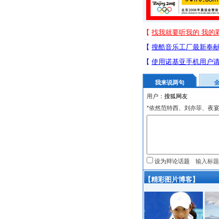
我来说两句
用户：
*依然范特西、刘亦菲、夜
设为辩论话题
【精彩图片博客】