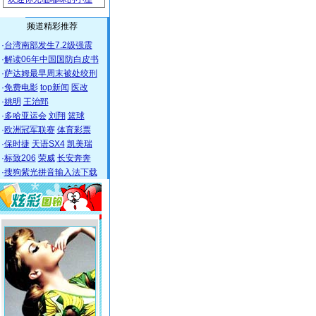
频道精彩推荐
稳坐
·
台湾南部发生7.2级强震
已累
·
解读06年中国国防白皮书
的
·
萨达姆最早周末被处绞刑
彩胜负
·
免费电影
top新闻
医改
0亿
·
姚明
王治郅
法任
·
多哈亚运会
刘翔
篮球
.33亿
·
欧洲冠军联赛
体育彩票
足彩销
·
保时捷
天语SX4
凯美瑞
·
标致206
荣威
长安奔奔
·
搜狗紫光拼音输入法下载
版图
更进一
24
亿元
计