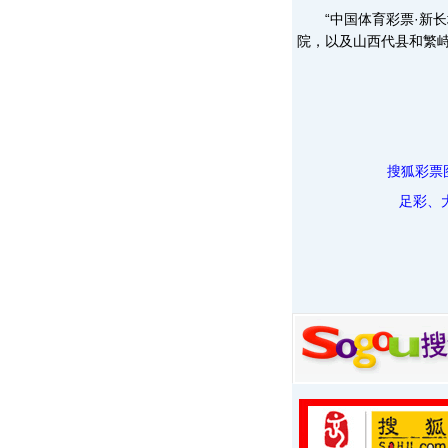
“中国体育彩票·新长城
院，以及山西代县和繁峙
搜狐彩票
足彩、