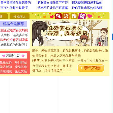
[圣诞节]
圣诞节到了，想想没什么送给你的，又不打算给
你太多，只有给你五千万：千万快乐！千万要健康！千万
要平安！千万要知足！千万不要忘记我！
通
性感丽人
[圣诞节]
不只这样的日子才会想起你,而是这样的日子才
能正大光明地骚扰你,告诉你,圣诞要快乐!新年要快乐!天天
精品专题推荐
都要快乐噢!
短信企业通秀百变功能
[圣诞节]
奉上一颗祝福的心,在这个特别的日子里,愿幸福,
浪漫情怀一起漫步音乐
如意,快乐,鲜花,一切美好的祝愿与你同在.圣诞快乐!
同城约会今夜告别寂寞
[元旦]
看到你我会触电；看不到你我要充电；没有你我会
敢来挑战你的球技吗？
断电。爱你是我职业，想你是我事业，抱你是我特长，吻
你是我专业！水晶之恋祝你新年快乐
精彩生活
[元旦]
如果上天让我许三个愿望，一是今生今世和你在一
星座运势
每日财运
起；二是再生再世和你在一起；三是三生三世和你不再分
今日运程如何？财运、事业运、
花边新闻
魔鬼辞典
离。水晶之恋祝你新年快乐
桃花运，给你详细道来！！！
情感测试
生活笑话
[元旦]
当我狠下心扭头离去那一刻，你在我身后无助地哭
泣，这痛楚让我明白我多么爱你。我转身抱住你：这猪不
卖了。水晶之恋祝你新年快乐。
[春节]
风柔雨润好月圆，半岛铁盒伴身边，每日尽显开心
颜！冬去春来似水如烟，劳碌人生需尽欢！听一曲轻歌，
道一声平安！新年吉祥万事如愿
[春节]
传说薰衣草有四片叶子：第一片叶子是信仰，第二
片叶子是希望，第三片叶子是爱情，第四片叶子是幸运。