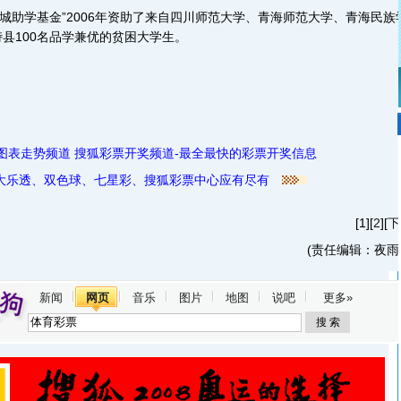
助学基金”2006年资助了来自四川师范大学、青海师范大学、青海民族
县100名品学兼优的贫困大学生。
图表走势频道
搜狐彩票开奖频道-最全最快的彩票开奖信息
大乐透、双色球、七星彩、搜狐彩票中心应有尽有
[1][
2
][
下
(责任编辑：夜雨
新闻
网页
音乐
图片
地图
说吧
更多»