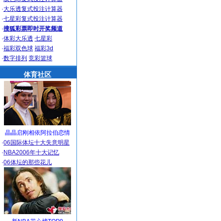
·
大乐透复式投注计算器
·
七星彩复式投注计算器
·
搜狐彩票即时开奖频道
·
体彩大乐透
七星彩
·
福彩双色球
福彩3d
·
数字排列
竞彩篮球
体育社区
晶晶启刚相依阿拉伯恋情
·
06国际体坛十大失意明星
·
NBA2006年十大记忆
·
06体坛的那些花儿