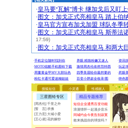
【相关新闻】
·
皇马要“瓦解”博卡 继加戈后又盯
·
图文：加戈正式亮相皇马 踏上伯
·
皇马官方宣布加戈加盟 球队冬季
·
图文：加戈正式亮相皇马 斯蒂法
17:59)
·
图文：加戈正式亮相皇马 和两大
[圣诞节]
你太多，
搜狐短信
小灵通
性感丽人
要平安！
三星图铃专区
精品专题推荐
[圣诞节]
能正大光明
[周杰伦] 千里之外
短信企业通秀百变功能
都要快乐噢
[誓 言] 求佛
浪漫情怀一起漫步音乐
[圣诞节]
[王力宏] 大城小爱
同城约会今夜告别寂寞
[王心凌] 花的嫁纱
如意,快乐
敢来挑战你的球技吗？
[元旦]
看