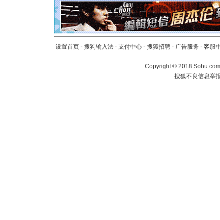
[元旦]
看
断电。爱
你是我专
[元旦]
如
起；二是
设置首页
-
搜狗输入法
-
支付中心
-
搜狐招聘
-
广告服务
-
客服
离。水晶
[元旦]
当
Copyright
©
2018 Sohu.com 
泣，这痛
搜狐不良信息举
卖了。水
[春节]
风
颜！冬去
道一声平
[春节]
传
片叶子是
送你一棵