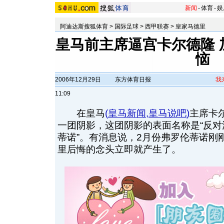
新闻
-
体育
-
娱
阿迪达斯搜狐体育
>
国际足球
>
西甲联赛
>
皇家马德里
皇马前主席逼宫卡尔德隆 
恼
2006年12月29日
东方体育日报
我
11:09
在皇马
(
皇马新闻
,
皇马说吧
)
主席卡
一团阴影，这团阴影的表面名称是“反对
蒂诺”。有消息说，2月份弗罗伦蒂诺刚
里后悔的念头立即就产生了。