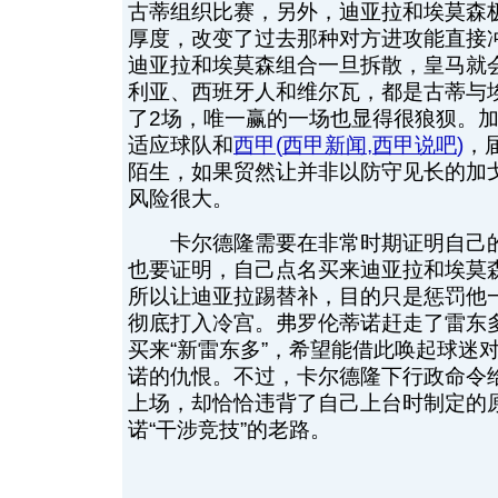
古蒂组织比赛，另外，迪亚拉和埃莫森
厚度，改变了过去那种对方进攻能直接
迪亚拉和埃莫森组合一旦拆散，皇马就
利亚、西班牙人和维尔瓦，都是古蒂与
了2场，唯一赢的一场也显得很狼狈。加
适应球队和
西甲
(
西甲新闻
,
西甲说吧
)
，
陌生，如果贸然让并非以防守见长的加
风险很大。
卡尔德隆需要在非常时期证明自己的
也要证明，自己点名买来迪亚拉和埃莫
所以让迪亚拉踢替补，目的只是惩罚他
彻底打入冷宫。弗罗伦蒂诺赶走了雷东
买来“新雷东多”，希望能借此唤起球迷
诺的仇恨。不过，卡尔德隆下行政命令
上场，却恰恰违背了自己上台时制定的
诺“干涉竞技”的老路。