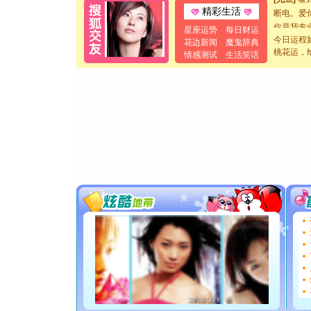
断电。爱
精彩生活
你是我专
星座运势
每日财运
[元旦]
如
今日运程
花边新闻
魔鬼辞典
起；二是
桃花运，
情感测试
生活笑话
离。水晶
[元旦]
当
泣，这痛
卖了。水
[春节]
风
颜！冬去
道一声平
[春节]
传
片叶子是
送你一棵
[圣诞节]
你太多，
要平安！
[圣诞节]
能正大光明
都要快乐噢
[圣诞节]
如意,快乐