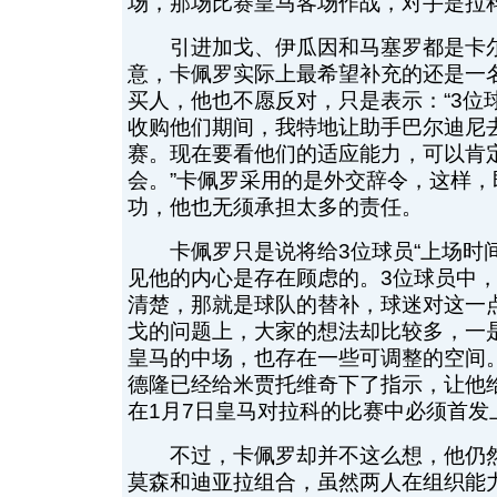
场，那场比赛皇马客场作战，对手是拉
引进加戈、伊瓜因和马塞罗都是卡尔
意，卡佩罗实际上最希望补充的还是一
买人，他也不愿反对，只是表示：“3位
收购他们期间，我特地让助手巴尔迪尼
赛。现在要看他们的适应能力，可以肯
会。”卡佩罗采用的是外交辞令，这样，
功，他也无须承担太多的责任。
卡佩罗只是说将给3位球员“上场时间”
见他的内心是存在顾虑的。3位球员中
清楚，那就是球队的替补，球迷对这一
戈的问题上，大家的想法却比较多，一
皇马的中场，也存在一些可调整的空间
德隆已经给米贾托维奇下了指示，让他
在1月7日皇马对拉科的比赛中必须首发
不过，卡佩罗却并不这么想，他仍然
莫森和迪亚拉组合，虽然两人在组织能