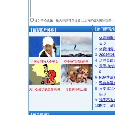
设为辩论话题
【热门新闻推
【精彩图片博客】
1
体育画报
美
0
2
体育消费
3
2004
4
足球英语
中国女网的大个美女
空中技巧精彩瞬间
5
意甲-莱切
0
6
NBA季
7
雅典奥运
8
只支撑1
为什么受伤的总是姚明
可爱的小鹿公主
头
0
9
选手不走
10
图文：举