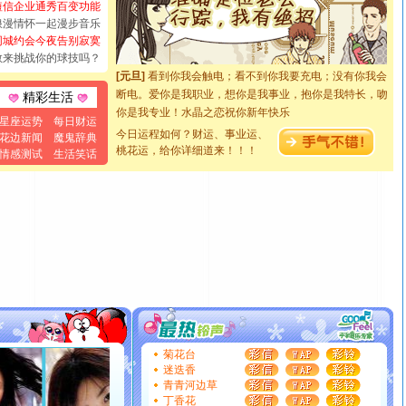
短信企业通秀百变功能
都要快乐噢!
浪漫情怀一起漫步音乐
[圣诞节]
奉上一颗祝福的心,在这个特别的日子里,愿幸福,
同城约会今夜告别寂寞
如意,快乐,鲜花,一切美好的祝愿与你同在.圣诞快乐!
敢来挑战你的球技吗？
[元旦]
看到你我会触电；看不到你我要充电；没有你我会
断电。爱你是我职业，想你是我事业，抱你是我特长，吻
精彩生活
你是我专业！水晶之恋祝你新年快乐
[元旦]
如果上天让我许三个愿望，一是今生今世和你在一
星座运势
每日财运
今日运程如何？财运、事业运、
花边新闻
魔鬼辞典
起；二是再生再世和你在一起；三是三生三世和你不再分
桃花运，给你详细道来！！！
情感测试
生活笑话
离。水晶之恋祝你新年快乐
[元旦]
当我狠下心扭头离去那一刻，你在我身后无助地哭
泣，这痛楚让我明白我多么爱你。我转身抱住你：这猪不
卖了。水晶之恋祝你新年快乐。
[春节]
风柔雨润好月圆，半岛铁盒伴身边，每日尽显开心
颜！冬去春来似水如烟，劳碌人生需尽欢！听一曲轻歌，
道一声平安！新年吉祥万事如愿
[春节]
传说薰衣草有四片叶子：第一片叶子是信仰，第二
片叶子是希望，第三片叶子是爱情，第四片叶子是幸运。
送你一棵薰衣草，愿你新年快乐！
[圣诞节]
圣诞节到了，想想没什么送给你的，又不打算给
菊花台
你太多，只有给你五千万：千万快乐！千万要健康！千万
迷迭香
要平安！千万要知足！千万不要忘记我！
青青河边草
[圣诞节]
不只这样的日子才会想起你,而是这样的日子才
丁香花