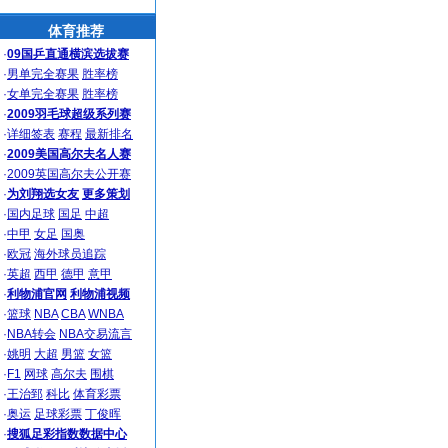
体育推荐
·
09国乒直通横滨选拔赛
·
男单完全赛果
胜率榜
·
女单完全赛果
胜率榜
·
2009羽毛球超级系列赛
·
详细签表
赛程
最新排名
·
2009美国高尔夫名人赛
·
2009英国高尔夫公开赛
·
为刘翔选女友
更多策划
·
国内足球
国足
中超
·
中甲
女足
国奥
·
欧冠
海外球员追踪
·
英超
西甲
德甲
意甲
·
利物浦官网
利物浦视频
·
篮球
NBA
CBA
WNBA
·
NBA转会
NBA交易流言
·
姚明
大超
男篮
女篮
·
F1
网球
高尔夫
围棋
·
王治郅
科比
体育彩票
·
奥运
足球彩票
丁俊晖
·
搜狐足彩指数数据中心