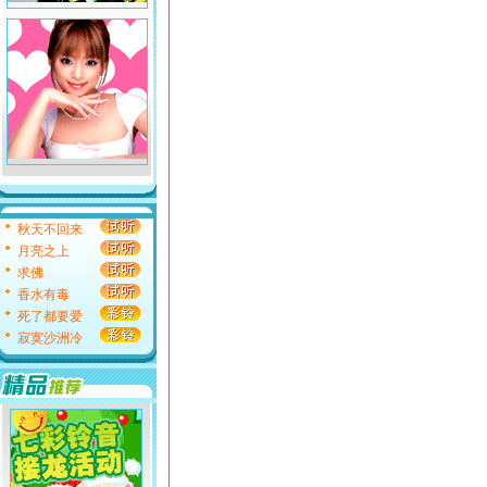
秋天不回来
月亮之上
求佛
香水有毒
死了都要爱
寂寞沙洲冷