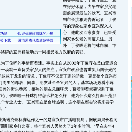
期赛事频繁，丁俊晖最近一直
在好好休息，力争在家乡父老
面前展现最佳的状态。宜兴市
副市长洪雅则告诉记者，丁俊
晖的形象在家乡宜兴深入人
心，他此次回家参赛，已经受
到家乡父老的高度关注。另
外，丁俊晖还将与林向前、卞
得奖牌的宜兴籍运动员一同接受地方政府的表彰。
丁俊晖的事情而着迷。事实上自从2002年丁俊晖在釜山亚运会
举一动就一直备受家乡人的关注，宜兴市政府也曾重奖为国争光的
晖叔叔丁龙君的话说，丁俊晖不仅是丁家的骄傲，更是整个宜兴市
我们周围的邻居、同事、朋友甚至全宜兴的人，基本场场必看小晖
在宜兴的街头巷尾，相熟的朋友见面聊天，聊着聊着就要说到丁俊
讨论丁俊晖哪一杆球打得怎么样怎么样，他为什么这么打而不是那
是个专业人士。“宜兴现在是台球热啊，连小朋友都会说将来要学
。”
业斯诺克锦标赛运作之一的是宜兴市广播电视局，据该局局长程同
回到家乡打比赛，整个宜兴人民努力了1年多时间。“早在去年4