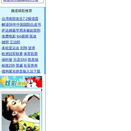
频道精彩推荐
·
台湾南部发生7.2级强震
·
解读06年中国国防白皮书
·
萨达姆最早周末被处绞刑
·
免费电影
top新闻
医改
·
姚明
王治郅
·
多哈亚运会
刘翔
篮球
·
欧洲冠军联赛
体育彩票
·
保时捷
天语SX4
凯美瑞
·
标致206
荣威
长安奔奔
·
搜狗紫光拼音输入法下载