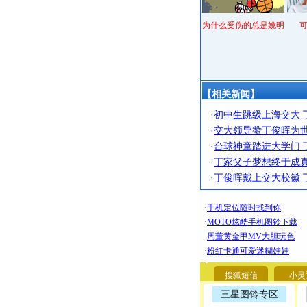
为什么受伤的总是姚明
【相关新闻】
·
初中生跳级上海交大 
·
交大领导赞丁俊晖为世
·
台球神童踏进大学门 
·
丁家父子梦想终于成真
·
丁俊晖戴上交大校徽 
搜狐短信
小灵
三星图铃专区