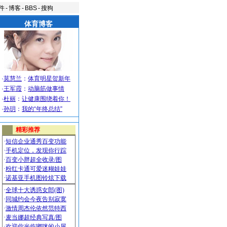
件
-
博客
-
BBS
-
搜狗
体育博客
·
莫慧兰
：
体育明星贺新年
·
王军霞
：
动脑筋做事情
·
杜丽
：
让健康围绕着你！
·
孙玥
：
我的“年终总结”