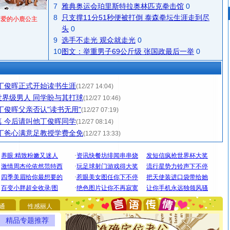
7
雅典奥运会珀里斯特拉奥林匹克拳击馆
0
8
只支撑11分51秒便被打倒 泰森拳坛生涯走到尽
可爱的小鹿公主
头
0
9
选手不走光 观众就走光
0
10
图文：举重男子69公斤级 张国政最后一举
0
丁俊晖正式开始读书生涯
(12/27 14:04)
界级男人 同学盼与其打球
(12/27 10:46)
丁俊晖父亲否认"读书无用"
(12/27 07:19)
 今后请叫他丁俊晖同学
(12/27 08:14)
丁爸心满意足教授学费全免
(12/27 13:33)
[圣诞节]
圣诞节到了，想想没什么送给你的，又不打算给
你太多，只有给你五千万：千万快乐！千万要健康！千万
要平安！千万要知足！千万不要忘记我！
通
性感丽人
[圣诞节]
不只这样的日子才会想起你,而是这样的日子才
精品专题推荐
能正大光明地骚扰你,告诉你,圣诞要快乐!新年要快乐!天天