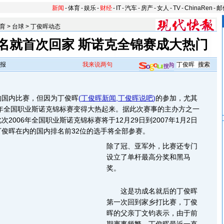
新闻
-
体育
-
娱乐
-
财经
-
IT
-
汽车
-
房产
-
女人
-
TV
-
ChinaRen
-
邮
育
>
台球
>
丁俊晖动态
名就首次回家 斯诺克全锦赛成大热门
报
我来说两句
国内比赛，但因为丁俊晖
(
丁俊晖新闻
,
丁俊晖说吧
)
的参加，尤其
6年全国职业斯诺克锦标赛变得大热起来。据此次赛事的主办方之一
2006年全国职业斯诺克锦标赛将于12月29日到2007年1月2日
俊晖在内的国内排名前32位的选手将全部参赛。
除了冠、亚军外，比赛还专门
设立了单杆最高分奖和黑马
奖。
这是功成名就后的丁俊晖
第一次回到家乡打比赛，丁俊
晖的父亲丁文钧表示，由于前