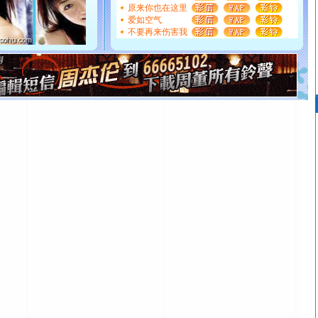
能正大光明地骚扰你,告诉你,圣诞要快乐!新年要快乐!天天
原来你也在这里
都要快乐噢!
爱如空气
[圣诞节]
奉上一颗祝福的心,在这个特别的日子里,愿幸福,
不要再来伤害我
如意,快乐,鲜花,一切美好的祝愿与你同在.圣诞快乐!
[元旦]
看到你我会触电；看不到你我要充电；没有你我会
断电。爱你是我职业，想你是我事业，抱你是我特长，吻
你是我专业！水晶之恋祝你新年快乐
[元旦]
如果上天让我许三个愿望，一是今生今世和你在一
起；二是再生再世和你在一起；三是三生三世和你不再分
离。水晶之恋祝你新年快乐
[元旦]
当我狠下心扭头离去那一刻，你在我身后无助地哭
泣，这痛楚让我明白我多么爱你。我转身抱住你：这猪不
卖了。水晶之恋祝你新年快乐。
[春节]
风柔雨润好月圆，半岛铁盒伴身边，每日尽显开心
颜！冬去春来似水如烟，劳碌人生需尽欢！听一曲轻歌，
道一声平安！新年吉祥万事如愿
[春节]
传说薰衣草有四片叶子：第一片叶子是信仰，第二
片叶子是希望，第三片叶子是爱情，第四片叶子是幸运。
送你一棵薰衣草，愿你新年快乐！