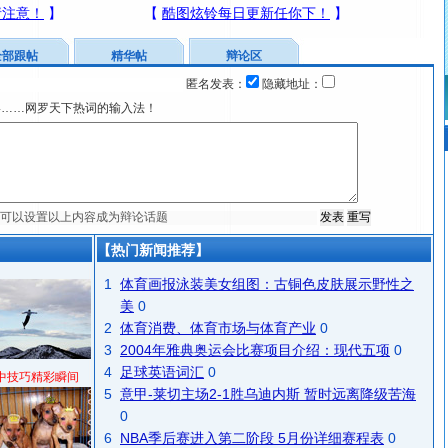
全部跟帖
精华帖
辩论区
匿名发表：
隐藏地址：
宴……网罗天下热词的输入法！
【热门新闻推荐】
1
体育画报泳装美女组图：古铜色皮肤展示野性之
美
0
2
体育消费、体育市场与体育产业
0
3
2004年雅典奥运会比赛项目介绍：现代五项
0
4
足球英语词汇
0
中技巧精彩瞬间
5
意甲-莱切主场2-1胜乌迪内斯 暂时远离降级苦海
0
6
NBA季后赛进入第二阶段 5月份详细赛程表
0