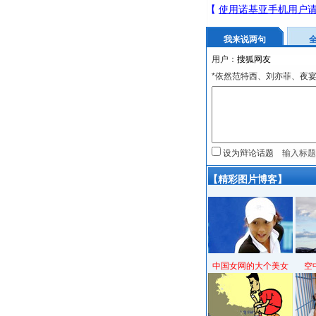
我来说两句
用户：
*依然范特西、刘亦菲、夜
设为辩论话题
【精彩图片博客】
中国女网的大个美女
空