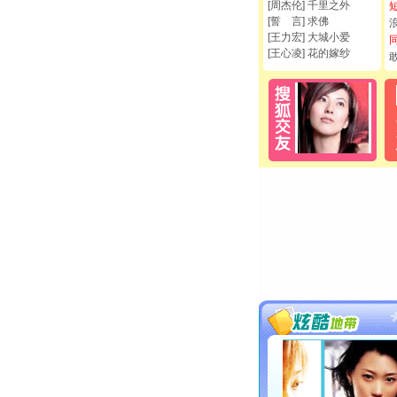
[周杰伦] 千里之外
[誓 言] 求佛
[王力宏] 大城小爱
[王心凌] 花的嫁纱