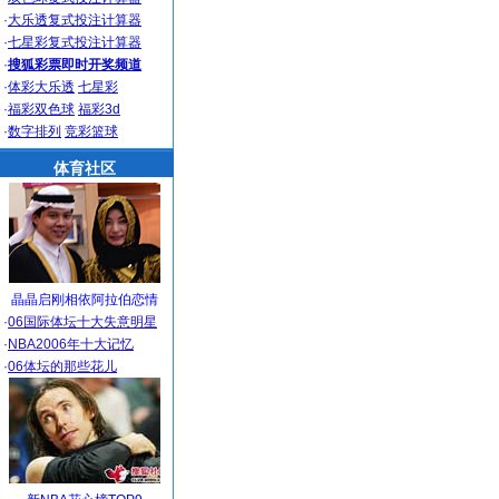
·
大乐透复式投注计算器
·
七星彩复式投注计算器
·
搜狐彩票即时开奖频道
·
体彩大乐透
七星彩
·
福彩双色球
福彩3d
·
数字排列
竞彩篮球
体育社区
晶晶启刚相依阿拉伯恋情
·
06国际体坛十大失意明星
·
NBA2006年十大记忆
·
06体坛的那些花儿