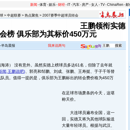
新闻
-
体育
-
娱乐
-
财经
-
IT
-
汽车
-
房产
-
女人
-
TV
-
ChinaRen
-
邮
球
>
中超联赛
>
热点聚焦
>
2007赛季中超球员转会
王鹏领衔实德
会榜 俱乐部为其标价450万元
-半岛晨报
我来说两句
涛） 没有意外。虽然实德上榜球员多达61名，但除了去年就
新闻
,
王鹏说吧
)
、郭亮和邹鹏、刘成、张鹏、王寿挺、于子千等替
队员。值得一提的是，俱乐部为王鹏标出的转会费价格为450万
在足球市场萧条的今天，这堪
称天价。
大连球员遍布全国，这一
回，实德又将为其他球队输送
大量年轻球员。根据与武汉、