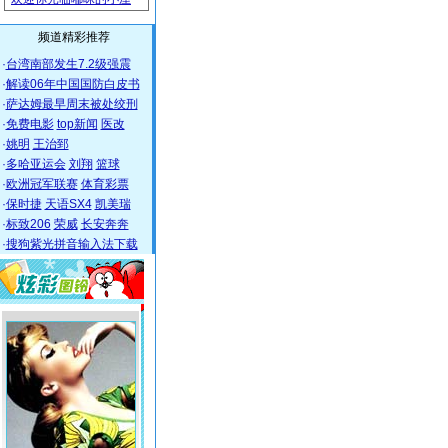
频道精彩推荐
·
台湾南部发生7.2级强震
·
解读06年中国国防白皮书
·
萨达姆最早周末被处绞刑
·
免费电影
top新闻
医改
·
姚明
王治郅
·
多哈亚运会
刘翔
篮球
·
欧洲冠军联赛
体育彩票
·
保时捷
天语SX4
凯美瑞
·
标致206
荣威
长安奔奔
·
搜狗紫光拼音输入法下载