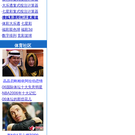
·
大乐透复式投注计算器
·
七星彩复式投注计算器
·
搜狐彩票即时开奖频道
·
体彩大乐透
七星彩
·
福彩双色球
福彩3d
·
数字排列
竞彩篮球
体育社区
晶晶启刚相依阿拉伯恋情
·
06国际体坛十大失意明星
·
NBA2006年十大记忆
·
06体坛的那些花儿