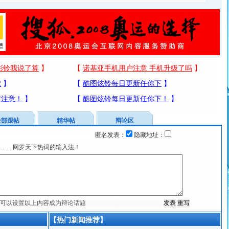
全部跟帖
精华帖
辩论区
匿名发表：
隐藏地址：
宴……网罗天下热词的输入法！
【热门新闻推荐】