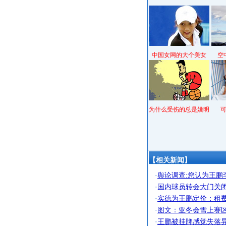
中国女网的大个美女
空
为什么受伤的总是姚明
【相关新闻】
·
舆论调查:您认为王鹏
·
国内球员转会大门关闭
·
实德为王鹏定价：租费3
·
图文：亚冬会雪上赛区
·
王鹏被挂牌感觉失落异