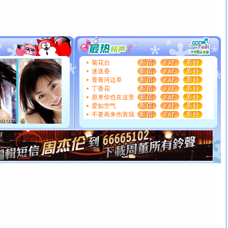
颜！冬去春来似水如烟，劳碌人生需尽欢！听一曲轻歌，
道一声平安！新年吉祥万事如愿
[春节]
传说薰衣草有四片叶子：第一片叶子是信仰，第二
片叶子是希望，第三片叶子是爱情，第四片叶子是幸运。
送你一棵薰衣草，愿你新年快乐！
[圣诞节]
圣诞节到了，想想没什么送给你的，又不打算给
你太多，只有给你五千万：千万快乐！千万要健康！千万
菊花台
迷迭香
要平安！千万要知足！千万不要忘记我！
青青河边草
[圣诞节]
不只这样的日子才会想起你,而是这样的日子才
丁香花
能正大光明地骚扰你,告诉你,圣诞要快乐!新年要快乐!天天
原来你也在这里
都要快乐噢!
爱如空气
[圣诞节]
奉上一颗祝福的心,在这个特别的日子里,愿幸福,
不要再来伤害我
如意,快乐,鲜花,一切美好的祝愿与你同在.圣诞快乐!
[元旦]
看到你我会触电；看不到你我要充电；没有你我会
断电。爱你是我职业，想你是我事业，抱你是我特长，吻
你是我专业！水晶之恋祝你新年快乐
[元旦]
如果上天让我许三个愿望，一是今生今世和你在一
起；二是再生再世和你在一起；三是三生三世和你不再分
离。水晶之恋祝你新年快乐
[元旦]
当我狠下心扭头离去那一刻，你在我身后无助地哭
泣，这痛楚让我明白我多么爱你。我转身抱住你：这猪不
卖了。水晶之恋祝你新年快乐。
[春节]
风柔雨润好月圆，半岛铁盒伴身边，每日尽显开心