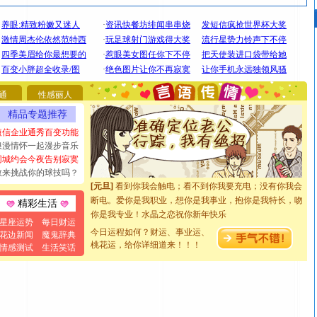
[圣诞节]
圣诞节到了，想想没什么送给你的，又不打算给
你太多，只有给你五千万：千万快乐！千万要健康！千万
要平安！千万要知足！千万不要忘记我！
通
性感丽人
[圣诞节]
不只这样的日子才会想起你,而是这样的日子才
精品专题推荐
能正大光明地骚扰你,告诉你,圣诞要快乐!新年要快乐!天天
短信企业通秀百变功能
都要快乐噢!
浪漫情怀一起漫步音乐
[圣诞节]
奉上一颗祝福的心,在这个特别的日子里,愿幸福,
同城约会今夜告别寂寞
如意,快乐,鲜花,一切美好的祝愿与你同在.圣诞快乐!
敢来挑战你的球技吗？
[元旦]
看到你我会触电；看不到你我要充电；没有你我会
断电。爱你是我职业，想你是我事业，抱你是我特长，吻
精彩生活
你是我专业！水晶之恋祝你新年快乐
[元旦]
如果上天让我许三个愿望，一是今生今世和你在一
星座运势
每日财运
今日运程如何？财运、事业运、
起；二是再生再世和你在一起；三是三生三世和你不再分
花边新闻
魔鬼辞典
桃花运，给你详细道来！！！
情感测试
生活笑话
离。水晶之恋祝你新年快乐
[元旦]
当我狠下心扭头离去那一刻，你在我身后无助地哭
泣，这痛楚让我明白我多么爱你。我转身抱住你：这猪不
卖了。水晶之恋祝你新年快乐。
[春节]
风柔雨润好月圆，半岛铁盒伴身边，每日尽显开心