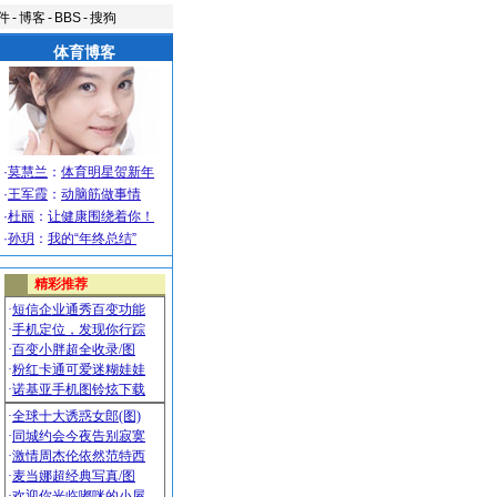
件
-
博客
-
BBS
-
搜狗
体育博客
·
莫慧兰
：
体育明星贺新年
·
王军霞
：
动脑筋做事情
·
杜丽
：
让健康围绕着你！
·
孙玥
：
我的“年终总结”