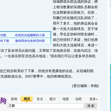
绿城两俱乐部达成的协议，榜
上相当数量的实德队员都会前
往这两家俱乐部效力。目前，
邹鹏已经在随武汉队训练了，
用不了多久，他的身边就会会
聚一大批大连籍球员。至于绿
城，早在足协杯对阵实德时，
就已经得到了承诺，他们也将
得到大批大连籍球员，来进一
解决了富余球员出路问题，又帮助了其他俱乐部，实德与武汉、绿
赢。一位俱乐部官员也高兴地说：“现在我们可以让更多球员有机
也已初步联系好了下家，但他没有透露他的去处。从冠城到国
实德租借出去。2007赛季中，他仍将继续漂泊。
(责任编辑：奔跑)
新闻
网页
音乐
图片
地图
说吧
更多»