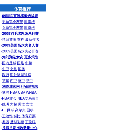
体育推荐
·
09国乒直通横滨选拔赛
·
男单完全赛果
胜率榜
·
女单完全赛果
胜率榜
·
2009羽毛球超级系列赛
·
详细签表
赛程
最新排名
·
2009美国高尔夫名人赛
·
2009英国高尔夫公开赛
·
为刘翔选女友
更多策划
·
国内足球
国足
中超
·
中甲
女足
国奥
·
欧冠
海外球员追踪
·
英超
西甲
德甲
意甲
·
利物浦官网
利物浦视频
·
篮球
NBA
CBA
WNBA
·
NBA转会
NBA交易流言
·
姚明
大超
男篮
女篮
·
F1
网球
高尔夫
围棋
·
王治郅
科比
体育彩票
·
奥运
足球彩票
丁俊晖
·
搜狐足彩指数数据中心