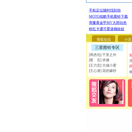
搜狐短信
小灵
三星图铃专区
[周杰伦] 千里之外
[誓 言] 求佛
[王力宏] 大城小爱
[王心凌] 花的嫁纱