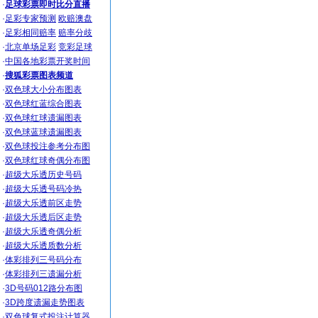
·
足球彩票即时比分直播
·
足彩专家预测
欧赔澳盘
·
足彩相同赔率
赔率分歧
·
北京单场足彩
竞彩足球
·
中国各地彩票开奖时间
·
搜狐彩票图表频道
·
双色球大小分布图表
·
双色球红蓝综合图表
·
双色球红球遗漏图表
·
双色球蓝球遗漏图表
·
双色球投注参考分布图
·
双色球红球奇偶分布图
·
超级大乐透历史号码
·
超级大乐透号码冷热
·
超级大乐透前区走势
·
超级大乐透后区走势
·
超级大乐透奇偶分析
·
超级大乐透质数分析
·
体彩排列三号码分布
·
体彩排列三遗漏分析
·
3D号码012路分布图
·
3D跨度遗漏走势图表
·
双色球复式投注计算器