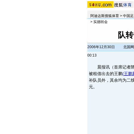
阿迪达斯搜狐体育
>
中国足
>
实德转会
队转
2006年12月30日
北国网
00:13
晨报讯（首席记者隋海
被租借出去的王鹏
(
王鹏
补队员外，其余均为二线
元。