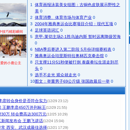
1
体育画报泳装美女组图：古铜色皮肤展示野性之
美
0
2
体育消费、体育市场与体育产业
0
3
2004年雅典奥运会比赛项目介绍：现代五项
0
4
足球英语词汇
0
中技巧精彩瞬间
5
意甲-莱切主场2-1胜乌迪内斯 暂时远离降级苦海
0
6
NBA季后赛进入第二阶段 5月份详细赛程表
0
7
雅典奥运会珀里斯特拉奥林匹克拳击馆
0
8
只支撑11分51秒便被打倒 泰森拳坛生涯走到尽
可爱的小鹿公主
头
0
9
选手不走光 观众就走光
0
10
图文：举重男子69公斤级 张国政最后一举
0
李彦转会身价是否符合实力
(12/29 23:12)
 王鹏李彦450万并列标王
(12/29 21:55)
0万 转会费高达300万元
(12/25 10:29)
新闻发布会 王鹏飞讲话
(12/24 15:04)
常 西安、武汉成最佳选择
(12/21 17:29)