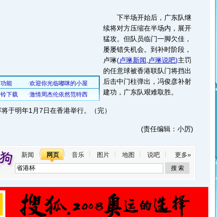
下半场开始后，广东队继
续将对方压缩在半场内，展开
猛攻。但队员临门一脚欠佳，
屡屡错失机会。到补时阶段，
卢琳
(
卢琳新闻
,
卢琳说吧
)
主罚
的任意球被香港联队门将挡出
后击中门柱弹出，冯俊彦补射
建功，广东队艰难取胜。
于明年1月7日在香港举行。（完）
(责任编辑：小厉)
新闻
网页
音乐
图片
地图
说吧
更多»