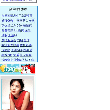
频道精彩推荐
·
台湾南部发生7.2级强震
·
解读06年中国国防白皮书
·
萨达姆11时05分被绞死
·
免费电影
top新闻
医改
·
姚明
王治郅
·
多哈亚运会
刘翔
篮球
·
欧洲冠军联赛
体育彩票
·
保时捷
天语SX4
凯美瑞
·
标致206
荣威
长安奔奔
·
搜狗紫光拼音输入法下载