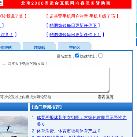
全部跟帖
精华帖
辩论区
匿名发表：
隐藏地址：
宴……网罗天下热词的输入法！
【热门新闻推荐】
1
体育画报泳装美女组图：古铜色皮肤展示野性之
美
0
2
体育消费、体育市场与体育产业
0