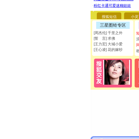
搜狐短信
小灵
三星图铃专区
[周杰伦] 千里之外
[誓 言] 求佛
[王力宏] 大城小爱
[王心凌] 花的嫁纱