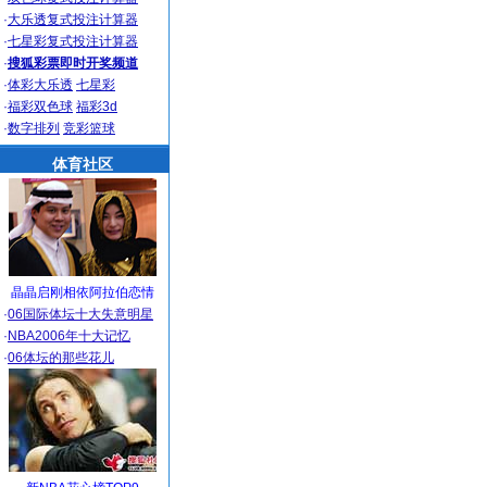
·
大乐透复式投注计算器
·
七星彩复式投注计算器
·
搜狐彩票即时开奖频道
·
体彩大乐透
七星彩
·
福彩双色球
福彩3d
·
数字排列
竞彩篮球
体育社区
晶晶启刚相依阿拉伯恋情
·
06国际体坛十大失意明星
·
NBA2006年十大记忆
·
06体坛的那些花儿