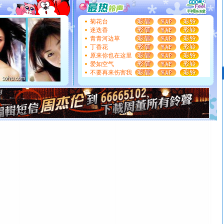
送你一棵薰衣草，愿你新年快乐！
[圣诞节]
圣诞节到了，想想没什么送给你的，又不打算给
菊花台
你太多，只有给你五千万：千万快乐！千万要健康！千万
迷迭香
要平安！千万要知足！千万不要忘记我！
青青河边草
[圣诞节]
不只这样的日子才会想起你,而是这样的日子才
丁香花
能正大光明地骚扰你,告诉你,圣诞要快乐!新年要快乐!天天
原来你也在这里
都要快乐噢!
爱如空气
不要再来伤害我
[圣诞节]
奉上一颗祝福的心,在这个特别的日子里,愿幸福,
如意,快乐,鲜花,一切美好的祝愿与你同在.圣诞快乐!
[元旦]
看到你我会触电；看不到你我要充电；没有你我会
断电。爱你是我职业，想你是我事业，抱你是我特长，吻
你是我专业！水晶之恋祝你新年快乐
[元旦]
如果上天让我许三个愿望，一是今生今世和你在一
起；二是再生再世和你在一起；三是三生三世和你不再分
离。水晶之恋祝你新年快乐
[元旦]
当我狠下心扭头离去那一刻，你在我身后无助地哭
泣，这痛楚让我明白我多么爱你。我转身抱住你：这猪不
卖了。水晶之恋祝你新年快乐。
[春节]
风柔雨润好月圆，半岛铁盒伴身边，每日尽显开心
颜！冬去春来似水如烟，劳碌人生需尽欢！听一曲轻歌，
道一声平安！新年吉祥万事如愿
[春节]
传说薰衣草有四片叶子：第一片叶子是信仰，第二