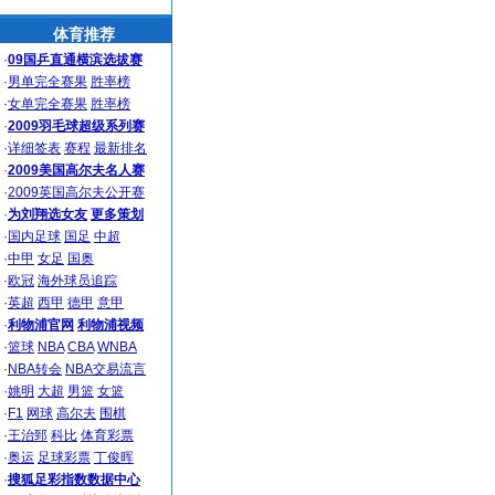
体育推荐
·
09国乒直通横滨选拔赛
·
男单完全赛果
胜率榜
·
女单完全赛果
胜率榜
·
2009羽毛球超级系列赛
·
详细签表
赛程
最新排名
·
2009美国高尔夫名人赛
·
2009英国高尔夫公开赛
·
为刘翔选女友
更多策划
·
国内足球
国足
中超
·
中甲
女足
国奥
·
欧冠
海外球员追踪
·
英超
西甲
德甲
意甲
·
利物浦官网
利物浦视频
·
篮球
NBA
CBA
WNBA
·
NBA转会
NBA交易流言
·
姚明
大超
男篮
女篮
·
F1
网球
高尔夫
围棋
·
王治郅
科比
体育彩票
·
奥运
足球彩票
丁俊晖
·
搜狐足彩指数数据中心