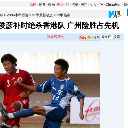
新闻
-
体育
-
娱乐
-
财经
-
IT
-
汽车
-
房产
-
女人
-
TV
-
ChinaRen
-
邮
球
>
2006中甲联赛
>
中甲最新动态
>
中甲热点
俊彦补时绝杀香港队 广州险胜占先机
我来说两句