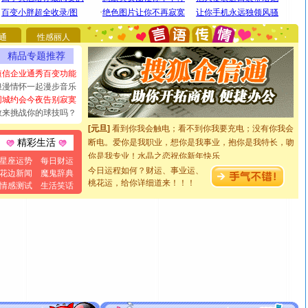
[圣诞节]
圣诞节到了，想想没什么送给你的，又不打算给
你太多，只有给你五千万：千万快乐！千万要健康！千万
通
性感丽人
要平安！千万要知足！千万不要忘记我！
[圣诞节]
不只这样的日子才会想起你,而是这样的日子才
精品专题推荐
能正大光明地骚扰你,告诉你,圣诞要快乐!新年要快乐!天天
短信企业通秀百变功能
都要快乐噢!
浪漫情怀一起漫步音乐
[圣诞节]
奉上一颗祝福的心,在这个特别的日子里,愿幸福,
同城约会今夜告别寂寞
如意,快乐,鲜花,一切美好的祝愿与你同在.圣诞快乐!
敢来挑战你的球技吗？
[元旦]
看到你我会触电；看不到你我要充电；没有你我会
断电。爱你是我职业，想你是我事业，抱你是我特长，吻
精彩生活
你是我专业！水晶之恋祝你新年快乐
星座运势
每日财运
[元旦]
如果上天让我许三个愿望，一是今生今世和你在一
今日运程如何？财运、事业运、
花边新闻
魔鬼辞典
起；二是再生再世和你在一起；三是三生三世和你不再分
桃花运，给你详细道来！！！
情感测试
生活笑话
离。水晶之恋祝你新年快乐
[元旦]
当我狠下心扭头离去那一刻，你在我身后无助地哭
泣，这痛楚让我明白我多么爱你。我转身抱住你：这猪不
卖了。水晶之恋祝你新年快乐。
[春节]
风柔雨润好月圆，半岛铁盒伴身边，每日尽显开心
颜！冬去春来似水如烟，劳碌人生需尽欢！听一曲轻歌，
道一声平安！新年吉祥万事如愿
[春节]
传说薰衣草有四片叶子：第一片叶子是信仰，第二
片叶子是希望，第三片叶子是爱情，第四片叶子是幸运。