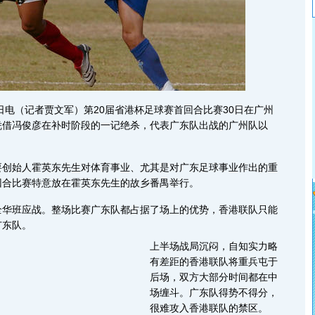
电（记者贾文军）第20届省港杯足球赛首回合比赛30日在广州
凭借冯俊彦在补时阶段的一记绝杀，代表广东队出战的广州队以
始人霍英东先生对体育事业、尤其是对广东足球事业作出的重
回合比赛特意放在霍英东先生的故乡番禺举行。
班应战。整场比赛广东队都占据了场上的优势，香港联队只能
广东队。
上半场战局沉闷，自知实力略
有差距的香港联队将重兵屯于
后场，双方大部分时间都在中
场缠斗。广东队得势不得分，
很难攻入香港联队的禁区。