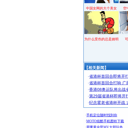
中国女网的大个美女
空
为什么受伤的总是姚明
【相关新闻】
·
省港杯首回合即将开打
·
省港杯首回合打响 广
·
香港08奥运队将出战
·
第29届省港杯即将开
·
纪念霍老省港杯开战 