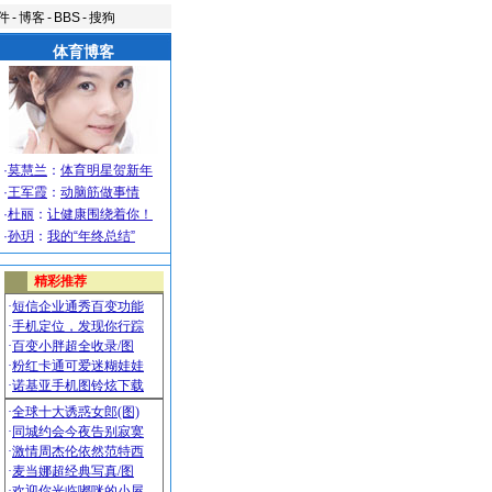
件
-
博客
-
BBS
-
搜狗
体育博客
·
莫慧兰
：
体育明星贺新年
·
王军霞
：
动脑筋做事情
·
杜丽
：
让健康围绕着你！
·
孙玥
：
我的“年终总结”