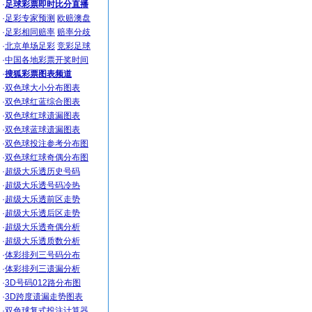
·
足球彩票即时比分直播
·
足彩专家预测
欧赔澳盘
·
足彩相同赔率
赔率分歧
·
北京单场足彩
竞彩足球
·
中国各地彩票开奖时间
·
搜狐彩票图表频道
·
双色球大小分布图表
·
双色球红蓝综合图表
·
双色球红球遗漏图表
·
双色球蓝球遗漏图表
·
双色球投注参考分布图
·
双色球红球奇偶分布图
·
超级大乐透历史号码
·
超级大乐透号码冷热
·
超级大乐透前区走势
·
超级大乐透后区走势
·
超级大乐透奇偶分析
·
超级大乐透质数分析
·
体彩排列三号码分布
·
体彩排列三遗漏分析
·
3D号码012路分布图
·
3D跨度遗漏走势图表
·
双色球复式投注计算器