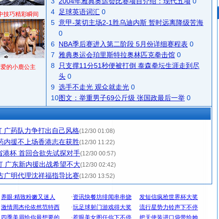
3
2004年雅典奥运会比赛项目介绍：现代五项
0
4
足球英语词汇
0
中技巧精彩瞬间
5
意甲-莱切主场2-1胜乌迪内斯 暂时远离降级苦海
0
6
NBA季后赛进入第二阶段 5月份详细赛程表
0
7
雅典奥运会珀里斯特拉奥林匹克拳击馆
0
8
只支撑11分51秒便被打倒 泰森拳坛生涯走到尽
可爱的小鹿公主
头
0
9
选手不走光 观众就走光
0
10
图文：举重男子69公斤级 张国政最后一举
0
 广药队力争打出自己风格
(12/30 01:08)
药内援不上场香港志在获胜
(12/30 11:22)
省港杯 首回合欲先试探对手
(12/30 00:57)
打 广东新内援出战希望不大
(12/30 02:42)
古广明代理沈祥福指导比赛
(12/30 13:52)