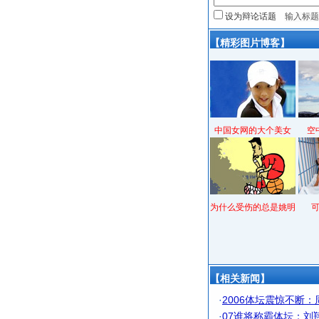
设为辩论话题
【精彩图片博客】
中国女网的大个美女
空
为什么受伤的总是姚明
【相关新闻】
·
2006体坛震惊不断
·
07谁将称霸体坛：刘