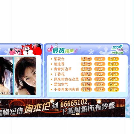
泣，这痛楚让我明白我多么爱你。我转身抱住你：这猪不
卖了。水晶之恋祝你新年快乐。
[春节]
风柔雨润好月圆，半岛铁盒伴身边，每日尽显开心
颜！冬去春来似水如烟，劳碌人生需尽欢！听一曲轻歌，
道一声平安！新年吉祥万事如愿
[春节]
传说薰衣草有四片叶子：第一片叶子是信仰，第二
片叶子是希望，第三片叶子是爱情，第四片叶子是幸运。
送你一棵薰衣草，愿你新年快乐！
[圣诞节]
圣诞节到了，想想没什么送给你的，又不打算给
你太多，只有给你五千万：千万快乐！千万要健康！千万
菊花台
要平安！千万要知足！千万不要忘记我！
迷迭香
青青河边草
[圣诞节]
不只这样的日子才会想起你,而是这样的日子才
丁香花
能正大光明地骚扰你,告诉你,圣诞要快乐!新年要快乐!天天
原来你也在这里
都要快乐噢!
爱如空气
[圣诞节]
奉上一颗祝福的心,在这个特别的日子里,愿幸福,
不要再来伤害我
如意,快乐,鲜花,一切美好的祝愿与你同在.圣诞快乐!
[元旦]
看到你我会触电；看不到你我要充电；没有你我会
断电。爱你是我职业，想你是我事业，抱你是我特长，吻
你是我专业！水晶之恋祝你新年快乐
[元旦]
如果上天让我许三个愿望，一是今生今世和你在一
起；二是再生再世和你在一起；三是三生三世和你不再分
离。水晶之恋祝你新年快乐