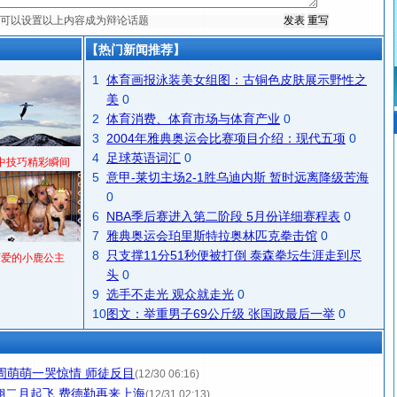
【热门新闻推荐】
1
体育画报泳装美女组图：古铜色皮肤展示野性之
美
0
2
体育消费、体育市场与体育产业
0
3
2004年雅典奥运会比赛项目介绍：现代五项
0
4
足球英语词汇
0
中技巧精彩瞬间
5
意甲-莱切主场2-1胜乌迪内斯 暂时远离降级苦海
0
6
NBA季后赛进入第二阶段 5月份详细赛程表
0
7
雅典奥运会珀里斯特拉奥林匹克拳击馆
0
8
只支撑11分51秒便被打倒 泰森拳坛生涯走到尽
可爱的小鹿公主
头
0
9
选手不走光 观众就走光
0
10
图文：举重男子69公斤级 张国政最后一举
0
：周萌萌一哭惊情 师徒反目
(12/30 06:16)
翔二月起飞 费德勒再来上海
(12/31 02:13)