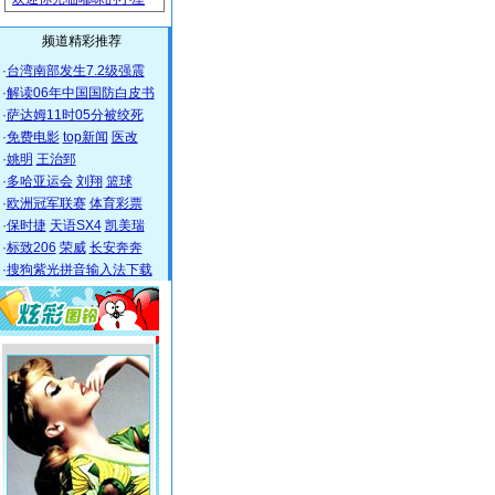
频道精彩推荐
·
台湾南部发生7.2级强震
·
解读06年中国国防白皮书
·
萨达姆11时05分被绞死
·
免费电影
top新闻
医改
·
姚明
王治郅
·
多哈亚运会
刘翔
篮球
·
欧洲冠军联赛
体育彩票
·
保时捷
天语SX4
凯美瑞
·
标致206
荣威
长安奔奔
·
搜狗紫光拼音输入法下载