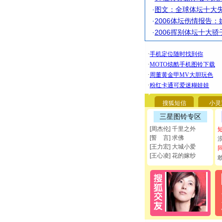
·
图文：全球体坛十大失
·
2006体坛伤情报告
·
2006挥别体坛十大
搜狐短信
小灵
三星图铃专区
[周杰伦] 千里之外
[誓 言] 求佛
[王力宏] 大城小爱
[王心凌] 花的嫁纱