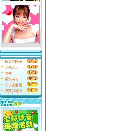
秋天不回来
月亮之上
求佛
香水有毒
死了都要爱
寂寞沙洲冷