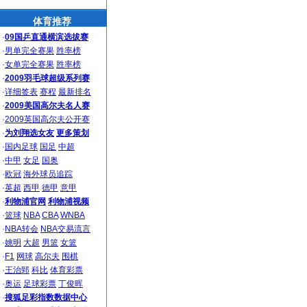
体育推荐
·
09国乒直通横滨选拔赛
·
男单完全赛果
胜率榜
·
女单完全赛果
胜率榜
·
2009羽毛球超级系列赛
·
详细签表
赛程
最新排名
·
2009美国高尔夫名人赛
·
2009英国高尔夫公开赛
·
为刘翔选女友
更多策划
·
国内足球
国足
中超
·
中甲
女足
国奥
·
欧冠
海外球员追踪
·
英超
西甲
德甲
意甲
·
利物浦官网
利物浦视频
·
篮球
NBA
CBA
WNBA
·
NBA转会
NBA交易流言
·
姚明
大超
男篮
女篮
·
F1
网球
高尔夫
围棋
·
王治郅
科比
体育彩票
·
奥运
足球彩票
丁俊晖
·
搜狐足彩指数数据中心