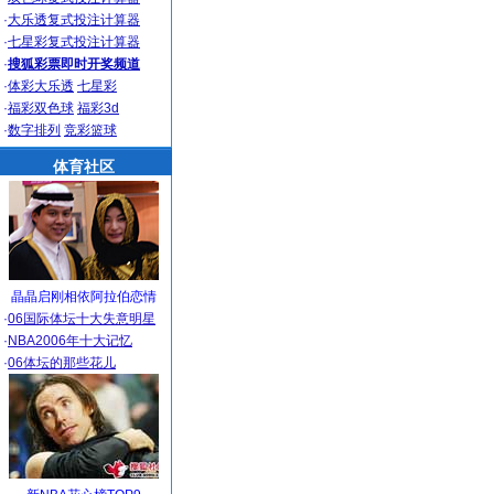
·
大乐透复式投注计算器
·
七星彩复式投注计算器
·
搜狐彩票即时开奖频道
·
体彩大乐透
七星彩
·
福彩双色球
福彩3d
·
数字排列
竞彩篮球
体育社区
晶晶启刚相依阿拉伯恋情
·
06国际体坛十大失意明星
·
NBA2006年十大记忆
·
06体坛的那些花儿