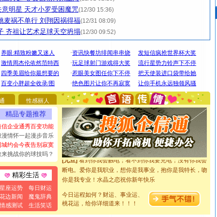
意明星 天才小罗受困魔咒
(12/30 15:36)
：姚麦祸不单行 刘翔因祸得福
(12/31 08:09)
骄子 齐祖让艺术足球天空坍塌
(12/30 09:52)
[圣诞节]
圣诞节到了，想想没什么送给你的，又不打算给
你太多，只有给你五千万：千万快乐！千万要健康！千万
要平安！千万要知足！千万不要忘记我！
通
性感丽人
[圣诞节]
不只这样的日子才会想起你,而是这样的日子才
精品专题推荐
能正大光明地骚扰你,告诉你,圣诞要快乐!新年要快乐!天天
都要快乐噢!
短信企业通秀百变功能
浪漫情怀一起漫步音乐
[圣诞节]
奉上一颗祝福的心,在这个特别的日子里,愿幸福,
同城约会今夜告别寂寞
如意,快乐,鲜花,一切美好的祝愿与你同在.圣诞快乐!
敢来挑战你的球技吗？
[元旦]
看到你我会触电；看不到你我要充电；没有你我会
断电。爱你是我职业，想你是我事业，抱你是我特长，吻
精彩生活
你是我专业！水晶之恋祝你新年快乐
[元旦]
如果上天让我许三个愿望，一是今生今世和你在一
星座运势
每日财运
起；二是再生再世和你在一起；三是三生三世和你不再分
今日运程如何？财运、事业运、
花边新闻
魔鬼辞典
离。水晶之恋祝你新年快乐
桃花运，给你详细道来！！！
情感测试
生活笑话
[元旦]
当我狠下心扭头离去那一刻，你在我身后无助地哭