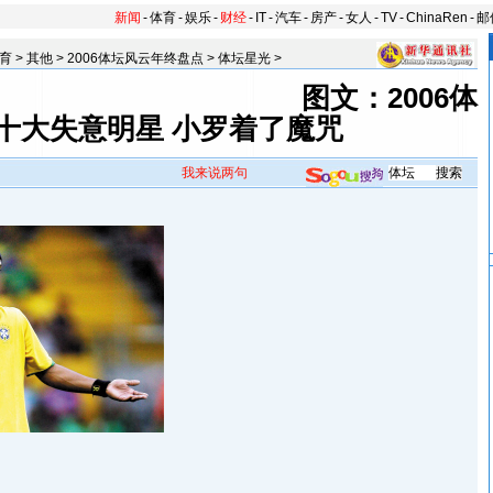
新闻
-
体育
-
娱乐
-
财经
-
IT
-
汽车
-
房产
-
女人
-
TV
-
ChinaRen
-
邮
育
>
其他
>
2006体坛风云年终盘点
>
体坛星光
>
图文：2006体
十大失意明星 小罗着了魔咒
我来说两句