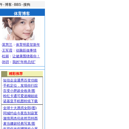
件
-
博客
-
BBS
-
搜狗
体育博客
·
莫慧兰
：
体育明星贺新年
·
王军霞
：
动脑筋做事情
·
杜丽
：
让健康围绕着你！
·
孙玥
：
我的“年终总结”