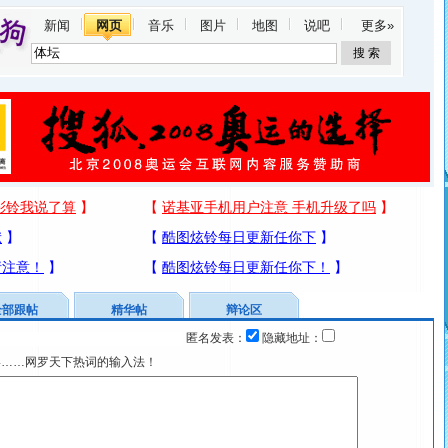
新闻
网页
音乐
图片
地图
说吧
更多»
全部跟帖
精华帖
辩论区
匿名发表：
隐藏地址：
宴……网罗天下热词的输入法！