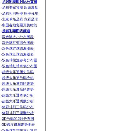
·
足球彩票即时比分直播
·
足彩专家预测
欧赔澳盘
·
足彩相同赔率
赔率分歧
·
北京单场足彩
竞彩足球
·
中国各地彩票开奖时间
·
搜狐彩票图表频道
·
双色球大小分布图表
·
双色球红蓝综合图表
·
双色球红球遗漏图表
·
双色球蓝球遗漏图表
·
双色球投注参考分布图
·
双色球红球奇偶分布图
·
超级大乐透历史号码
·
超级大乐透号码冷热
·
超级大乐透前区走势
·
超级大乐透后区走势
·
超级大乐透奇偶分析
·
超级大乐透质数分析
·
体彩排列三号码分布
·
体彩排列三遗漏分析
·
3D号码012路分布图
·
3D跨度遗漏走势图表
·
双色球复式投注计算器