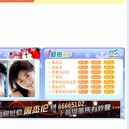
泣，这痛楚让我明白我多么爱你。我转身抱住你：这猪不
卖了。水晶之恋祝你新年快乐。
[春节]
风柔雨润好月圆，半岛铁盒伴身边，每日尽显开心
颜！冬去春来似水如烟，劳碌人生需尽欢！听一曲轻歌，
道一声平安！新年吉祥万事如愿
[春节]
传说薰衣草有四片叶子：第一片叶子是信仰，第二
片叶子是希望，第三片叶子是爱情，第四片叶子是幸运。
送你一棵薰衣草，愿你新年快乐！
[圣诞节]
圣诞节到了，想想没什么送给你的，又不打算给
你太多，只有给你五千万：千万快乐！千万要健康！千万
菊花台
要平安！千万要知足！千万不要忘记我！
迷迭香
[圣诞节]
不只这样的日子才会想起你,而是这样的日子才
青青河边草
能正大光明地骚扰你,告诉你,圣诞要快乐!新年要快乐!天天
丁香花
都要快乐噢!
原来你也在这里
[圣诞节]
奉上一颗祝福的心,在这个特别的日子里,愿幸福,
爱如空气
如意,快乐,鲜花,一切美好的祝愿与你同在.圣诞快乐!
不要再来伤害我
[元旦]
看到你我会触电；看不到你我要充电；没有你我会
断电。爱你是我职业，想你是我事业，抱你是我特长，吻
你是我专业！水晶之恋祝你新年快乐
[元旦]
如果上天让我许三个愿望，一是今生今世和你在一
起；二是再生再世和你在一起；三是三生三世和你不再分
离。水晶之恋祝你新年快乐