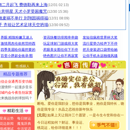
翔二月起飞 费德勒再来上海
(12/31 02:13)
意明星 天才小罗受困魔咒
(12/30 15:36)
：姚麦祸不单行 刘翔因祸得福
(12/31 08:09)
骄子 齐祖让艺术足球天空坍塌
(12/30 09:52)
[圣诞节]
圣诞节到了，想想没什么送给你的，又不打算给
你太多，只有给你五千万：千万快乐！千万要健康！千万
要平安！千万要知足！千万不要忘记我！
[圣诞节]
不只这样的日子才会想起你,而是这样的日子才
通
性感丽人
能正大光明地骚扰你,告诉你,圣诞要快乐!新年要快乐!天天
精品专题推荐
都要快乐噢!
短信企业通秀百变功能
[圣诞节]
奉上一颗祝福的心,在这个特别的日子里,愿幸福,
浪漫情怀一起漫步音乐
如意,快乐,鲜花,一切美好的祝愿与你同在.圣诞快乐!
同城约会今夜告别寂寞
[元旦]
看到你我会触电；看不到你我要充电；没有你我会
敢来挑战你的球技吗？
断电。爱你是我职业，想你是我事业，抱你是我特长，吻
你是我专业！水晶之恋祝你新年快乐
精彩生活
[元旦]
如果上天让我许三个愿望，一是今生今世和你在一
起；二是再生再世和你在一起；三是三生三世和你不再分
星座运势
每日财运
今日运程如何？财运、事业运、
花边新闻
魔鬼辞典
离。水晶之恋祝你新年快乐
桃花运，给你详细道来！！！
情感测试
生活笑话
[元旦]
当我狠下心扭头离去那一刻，你在我身后无助地哭