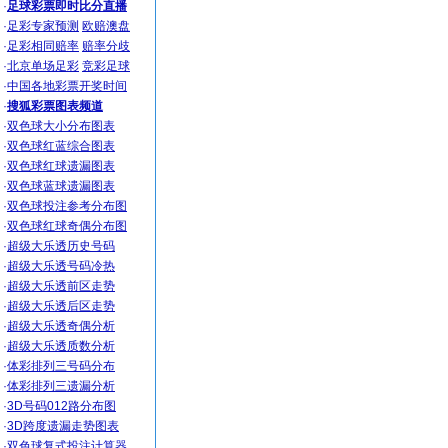
·
足球彩票即时比分直播
·
足彩专家预测
欧赔澳盘
·
足彩相同赔率
赔率分歧
·
北京单场足彩
竞彩足球
·
中国各地彩票开奖时间
·
搜狐彩票图表频道
·
双色球大小分布图表
·
双色球红蓝综合图表
·
双色球红球遗漏图表
·
双色球蓝球遗漏图表
·
双色球投注参考分布图
·
双色球红球奇偶分布图
·
超级大乐透历史号码
·
超级大乐透号码冷热
·
超级大乐透前区走势
·
超级大乐透后区走势
·
超级大乐透奇偶分析
·
超级大乐透质数分析
·
体彩排列三号码分布
·
体彩排列三遗漏分析
·
3D号码012路分布图
·
3D跨度遗漏走势图表
·
双色球复式投注计算器