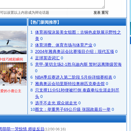
【热门新闻推荐】
1
体育画报泳装美女组图：古铜色皮肤展示野性之
美
0
2
体育消费、体育市场与体育产业
0
3
2004年雅典奥运会比赛项目介绍：现代五项
0
4
足球英语词汇
0
中技巧精彩瞬间
5
意甲-莱切主场2-1胜乌迪内斯 暂时远离降级苦海
0
6
NBA季后赛进入第二阶段 5月份详细赛程表
0
7
雅典奥运会珀里斯特拉奥林匹克拳击馆
0
8
只支撑11分51秒便被打倒 泰森拳坛生涯走到尽
可爱的小鹿公主
头
0
9
选手不走光 观众就走光
0
10
图文：举重男子69公斤级 张国政最后一举
0
：周萌萌一哭惊情 师徒反目
(12/30 06:16)