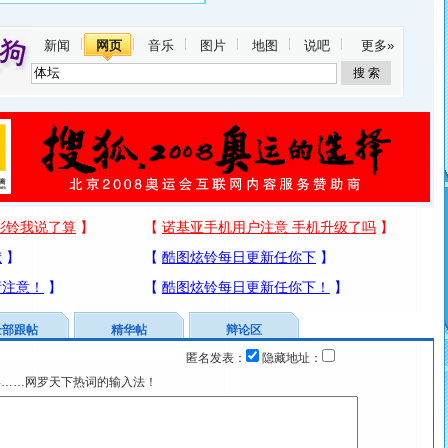
新闻
网页
音乐
图片
地图
说吧
更多»
全部跟帖
精华帖
辩论区
匿名发表：
隐藏地址：
宴……网罗天下热词的输入法！