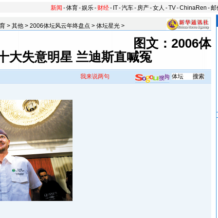
新闻
-
体育
-
娱乐
-
财经
-
IT
-
汽车
-
房产
-
女人
-
TV
-
ChinaRen
-
邮
育
>
其他
>
2006体坛风云年终盘点
>
体坛星光
>
图文：2006体
十大失意明星 兰迪斯直喊冤
我来说两句