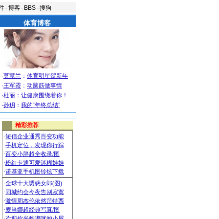
件
-
博客
-
BBS
-
搜狗
体育博客
·
莫慧兰
：
体育明星贺新年
·
王军霞
：
动脑筋做事情
·
杜丽
：
让健康围绕着你！
·
孙玥
：
我的“年终总结”