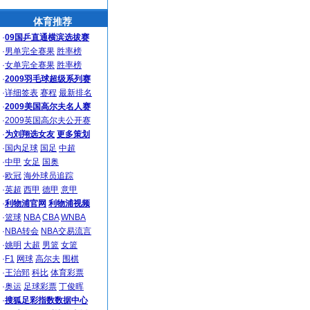
体育推荐
·
09国乒直通横滨选拔赛
·
男单完全赛果
胜率榜
·
女单完全赛果
胜率榜
·
2009羽毛球超级系列赛
·
详细签表
赛程
最新排名
·
2009美国高尔夫名人赛
·
2009英国高尔夫公开赛
·
为刘翔选女友
更多策划
·
国内足球
国足
中超
·
中甲
女足
国奥
·
欧冠
海外球员追踪
·
英超
西甲
德甲
意甲
·
利物浦官网
利物浦视频
·
篮球
NBA
CBA
WNBA
·
NBA转会
NBA交易流言
·
姚明
大超
男篮
女篮
·
F1
网球
高尔夫
围棋
·
王治郅
科比
体育彩票
·
奥运
足球彩票
丁俊晖
·
搜狐足彩指数数据中心