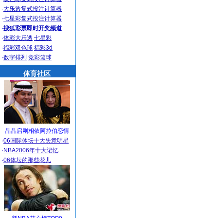
·
大乐透复式投注计算器
·
七星彩复式投注计算器
·
搜狐彩票即时开奖频道
·
体彩大乐透
七星彩
·
福彩双色球
福彩3d
·
数字排列
竞彩篮球
体育社区
晶晶启刚相依阿拉伯恋情
·
06国际体坛十大失意明星
·
NBA2006年十大记忆
·
06体坛的那些花儿