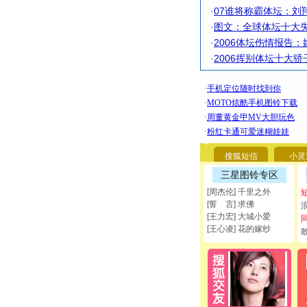
·
07谁将称霸体坛：刘
·
图文：全球体坛十大失
·
2006体坛伤情报告
·
2006挥别体坛十大
搜狐短信
小灵
三星图铃专区
[周杰伦] 千里之外
[誓 言] 求佛
[王力宏] 大城小爱
[王心凌] 花的嫁纱