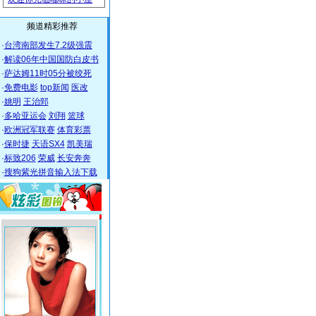
频道精彩推荐
·
台湾南部发生7.2级强震
·
解读06年中国国防白皮书
·
萨达姆11时05分被绞死
·
免费电影
top新闻
医改
·
姚明
王治郅
·
多哈亚运会
刘翔
篮球
·
欧洲冠军联赛
体育彩票
·
保时捷
天语SX4
凯美瑞
·
标致206
荣威
长安奔奔
·
搜狗紫光拼音输入法下载