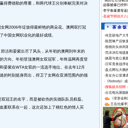
揭田壮壮徐帆
赢得费德勒的尊重，和两代球王分别奉献完美对决
·
赵薇被爆已经怀
·
李宇春爆遭母逼
·
圣诞节明信片八
网2006年绽放得最鲜艳的两朵花。澳网双打冠
茶 余 饭
了中国女网职业化的最好成绩。
·
何炅获地产大亨
·
陈慧琳产后恢复
·
殷桃街头休闲装
，郑洁和晏紫出尽了风头，从年初的澳网到年末的
·
范冰冰红地毯
·
姚晨与老公素
的方向。年初登顶澳网女双冠军，年终温网再度登
·
日军竟拿战俘
和晏紫在WTA女双的一流选手地位。在去年12月
·
盘点网坛大腕
迷的时刻挺身而出，捍卫了女网在亚洲范围内的领
·
美女办公室遭
·
《Nobody》
·
搜狐娱乐招聘
·
台北电玩展靓丽S
·
《变形金刚
是双冠王的名字，而是被砍伤的实德队队员权磊。
·
王岳伦爆李
血案联系在一起，这次还加上了桃红色的情人买