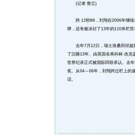
(记者 詹立)
跨 12秒88，刘翔在2006年继
牌，还有被冰封了13年的110米栏
去年7月12日，瑞士洛桑田径超级
了沉睡13年、由英国名将科林·杰克
世界纪录正式被国际田联承认。去年
奖。从04～06年，刘翔跨过栏上
话。