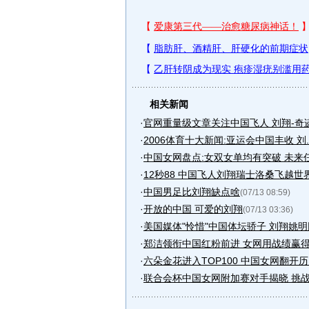
相关新闻
·
官网重量级文章关注中国飞人 刘翔-奇迹般
·
2006体育十大新闻:亚运会中国丰收 刘..
·
中国女网盘点:女双女单均有突破 未来
·
12秒88 中国飞人刘翔瑞士洛桑飞越世
·
中国男足比刘翔缺点啥
(07/13 08:59)
·
开放的中国 可爱的刘翔
(07/13 03:36)
·
美国媒体"怜惜"中国体坛骄子 刘翔姚
·
郑洁领衔中国红粉前进 女网用战绩赢得
·
六朵金花进入TOP100 中国女网翻开历.
·
联合会杯中国女网附加赛对手揭晓 挑