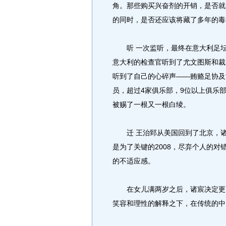
角。那些购买兴奋剂的开销，是否就
的同时，是否还应该将藏了多年的毒
听 一次监听，最终在意大利足坛引
意大利的检查官听到了尤文图斯和裁
听到了自己的心碎声——贿赂足协及
员，超过4家俱乐部，9位以上俱乐
被赐了一根又一根白绫。
迁 王治郅从美国回到了北京，诸
是为了关键的2008，尽弃个人的
的不适应感。
在女儿满两岁之后，诸宸决定更改
笑容和理性的解释之下，在传统的中