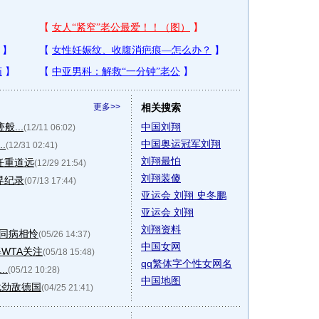
更多>>
相关搜索
...
中国刘翔
(12/11 06:02)
中国奥运冠军刘翔
.
(12/31 02:41)
刘翔最怕
任重道远
(12/29 21:54)
刘翔装傻
界纪录
(07/13 17:44)
亚运会 刘翔 史冬鹏
亚运会 刘翔
刘翔资料
明同病相怜
(05/26 14:37)
中国女网
WTA关注
(05/18 15:48)
qq繁体字个性女网名
..
(05/12 10:28)
中国地图
战劲敌德国
(04/25 21:41)