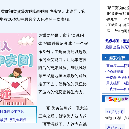
·
“晒工资”如此
黄健翔突然爆发的嘶哑的吼声来得无比诡异，它
·
把“黄继光”印
堪称06体坛中最具个人色彩的一次表现。
·
徐兆寿：一个
·
“王致和”在德
·
医生收红包对
更重要的是，这个“灵魂附
热点标签：
奥
体”的事件最后变成了一个娱
股票
金晶
陈冠
乐符号，主角黄健翔以超娱
精彩推荐
乐的承受能力，让此事连同
随后的离婚风波、辞职风波
顺应民意地按照娱乐的路线
走了下去，使得他的疯狂比
齐达内的愤怒更具生命力。
顶 为黄健翔的一吼大笑
相 关 说 吧
三声之后，就该为齐达内的
刘翔
|
郑洁
|
黄
一顶而沉默了。齐达内在德
说 吧 排 行