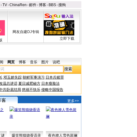
-
TV
-
ChinaRen
-
邮件
-
博客
-
BBS
-
搜狗
网友自建DJ专辑
立即下载
版
闻
网页
博客
音乐
图片
说吧
长
邓玉娇失踪
朝鲜军事演习
日本兵赎罪
改温总讲话
夏日减肥秘方
日本瘦脸法
中共卧底结局
慈禧不快乐
侵略中国报告
更多>>
之谜
爆笑熊猫烧香语录
夜色撩人雪色斑斓