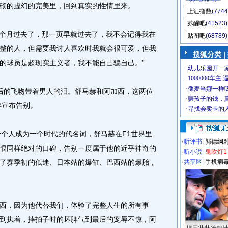
砌的虚幻的完美里，回到真实的性情里来。
上证指数
(7744
苏醒吧
(41523)
个月过去了，那一页早就过去了，我不会记得我在
贴图吧
(68789)
整的人，但需要我讨人喜欢时我就会很可爱，但我
搜狐分类 |
的球员是超现实主义者，我不能自己骗自己。”
后的飞吻带着男人的泪。舒马赫和阿加西，这两位
年宣布告别。
个人成为一个时代的代名词，舒马赫在F1世界里
·
听评书
|
郭德纲
恨同样绝对的口碑，告别一度属于他的近乎神奇的
·
听小说
|
鬼吹灯1
了赛季初的低迷、日本站的爆缸、巴西站的爆胎，
·
共享区
|
手机病
，因为他代替我们，体验了完整人生的所有事
到执着，摔拍子时的坏脾气到最后的宠辱不惊，阿