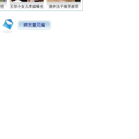
密照
王菲小女儿李嫣曝光
酒井法子痛哭谢罪