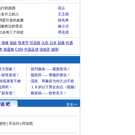
流行的原因
燕云
在名片上的人
王玉朝
鸡蛋引发的血案
徐兆寿
国被抢注的背后
杨小洁
社会有三个好处
周克成
运
珠峰
福娃
母亲节
印花税
火炬
日本
赵薇
外遇
希
谢霆锋
CNN
中国足球
张柏芝
姚明
说 吧
更多>>
健翔
|
齐达内
|
阿加西