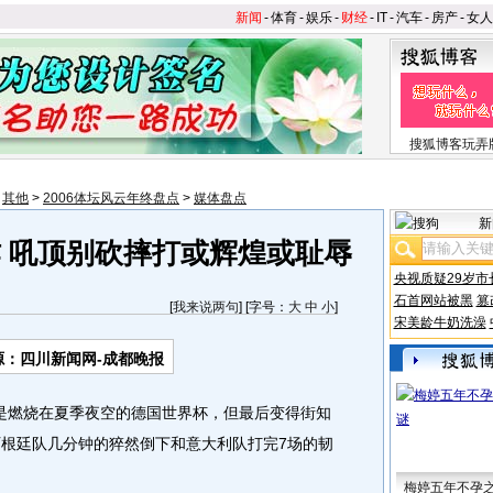
新闻
-
体育
-
娱乐
-
财经
-
IT
-
汽车
-
房产
-
女人
搜狐博客玩弄
>
其他
>
2006体坛风云年终盘点
>
媒体盘点
新
作 吼顶别砍摔打或辉煌或耻辱
央视质疑29岁市
石首网站被黑
篡
[
我来说两句
] [字号：
大
中
小
]
宋美龄牛奶洗澡
源：四川新闻网-成都晚报
是燃烧在夏季夜空的德国世界杯，但最后变得街知
阿根廷队几分钟的猝然倒下和意大利队打完7场的韧
梅婷五年不孕