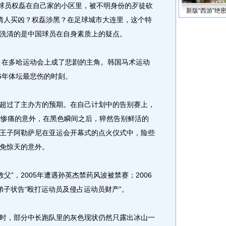
球员权磊在自己家的小区里，被不明身份的歹徒砍
新版“西游”绝
情人买凶？权磊涉黑？在足球城市大连里，这个特
洗清的是中国球员在自身素质上的疑点。
在多哈运动会上成了悲剧的主角。韩国马术运动
6年体坛最悲伤的时刻。
过了主办方的预期。在自己计划中的告别赛上，
最惨痛的意外，在黑色瞬间之后，猝然告别鲜活的
王子阿勒萨尼在亚运会开幕式的点火仪式中，险些
免惊天的意外。
”，2005年遭遇孙英杰禁药风波被禁赛；2006
弟子状告“殴打运动员及侵占运动员财产”。
，部分中长跑队里的灰色现状仍然只露出冰山一