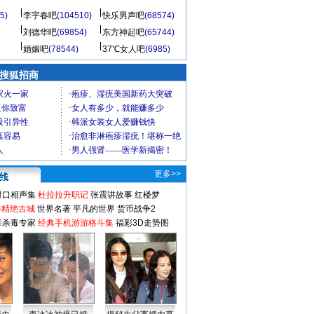
5)
李宇春吧
(104510)
快乐男声吧
(68574)
刘德华吧
(69854)
东方神起吧
(65744)
婚姻吧
(78544)
37℃女人吧
(6985)
 搜狐招商
更多>>
对口相声集
杜拉拉升职记
张震讲故事
红楼梦
-精绝古城
世界名著
平凡的世界
货币战争2
毒杀毒专家
经典手机游游格斗集
福彩3D走势图