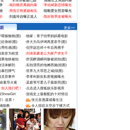
情史
李冰冰被爆已婚
揭秘生父离婚内幕
孕
·
揭刘晓庆离婚内幕
·
李幼斌新恋情曝光
婚
·
周迅王艳婆媳相见
·
陆毅爱女照首曝光
折
·
刘嘉玲自曝正造人
·
陈好新男友被曝光
 后
更多>>
喂猕猴桃(图)
·
独家：章子怡带妈妈看电影
好身材(图)
·
佟大为马伊琍再度牵手(图)
秀性感(图)
·
倪萍赵忠祥十年后再携手
服装皆为租赁
·
刘涛富豪老公为家产求生子
颜乘地铁被拍
·
舒淇醉酒瞬间惨被抓拍(图)
做活体解剖
·
实拍漂亮的地摊西施(组图)
的暴烈脾气
·
世界九大罪恶之城(组图)
遇灵异事件
·
李孝利新欢私密视频曝光
成命案导火索
·
孟庭苇可爱儿子最新照(图)
：加入我们吧！
·
点击进入搜狐娱乐影视库
howGirl
·
游戏史上最般配的十对情侣
2》送票！
·
张元首透露戒毒生活
湘胎教
·
令人惊叹太空步下楼方式