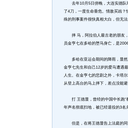
去年10月5日傍晚，大连实德队
了4刀，一度生命垂危。情敌买凶？
殊的刑事案件很快真相大白，但无法
摔 马，阿拉伯人最古老的朋友，
员金亨七在多哈的堕马身亡，是200
多哈在亚运会期间的降雨，显然超
金亨七先生和自己12岁的爱马遭遇
人生。在金亨七的悲剧之外，卡塔尔
从登上高台的马上摔下，差点没能避
打 王德显，曾经的中国中长跑“教父
年声名彻底扫地，被已经退役的3名
但是，在将王德显告上法庭的同时