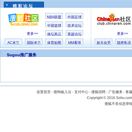
精 彩 论 坛
NBA联盟
中国足球
中国篮球
技术论坛
更多>>
更多>>
体坛风云
英超论坛
AC米兰
国际米兰
体育贴图
MM看球
娱乐旮旯
隐密私语
Sogou推广服务
设置首页
-
搜狗输入法
-
支付中心
-
搜狐招聘
-
广告服务
-
客
Copyright
©
2016 Sohu.com 
搜狐不良信息举