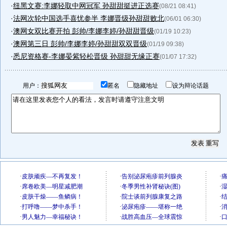
·
纽黑文赛:李娜轻取中网冠军 孙甜甜挺进正选赛
(08/21 08:41)
·
法网次轮中国选手喜忧参半 李娜晋级孙甜甜败北
(06/01 06:30)
·
澳网女双比赛开拍 彭帅/李娜李婷/孙甜甜晋级
(01/19 10:23)
·
澳网第三日 彭帅/李娜李婷/孙甜甜双双晋级
(01/19 09:38)
·
悉尼资格赛-李娜晏紫轻松晋级 孙甜甜无缘正赛
(01/07 17:32)
用户：
匿名
隐藏地址
设为辩论话题