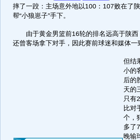
摔了一跤：主场意外地以100：107败在了
帮“小狼崽子”手下。
由于黄金男篮前16轮的排名远高于陕西
还曾客场拿下对手，因此赛前球迷和媒体一
但结
小的
后的
天的
只有2
比对
个，
多了
晚输