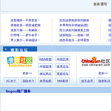
精 彩 论 坛
NBA联盟
中国足球
中国篮球
技术论坛
更多>>
更多>>
体坛风云
英超论坛
AC米兰
国际米兰
体育贴图
MM看球
娱乐旮旯
隐密私语
Sogou推广服务