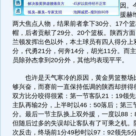
因。
援赫
两大焦点人物，结果前者拿下30分、17个篮
帽，后者贡献了29分、20个篮板。陕西方
兰顿发挥出色以外，本土球员有四人得分上双
分，代勇21分，何奔14分，胡光11分。而
员除孙杰拿到20分外，其他均表现平平。
也许是天气寒冷的原因，黄金男篮整场
够兴奋，而赛前一直保持低调的陕西却拼得
双方比分咬得很紧：第一节客队21：19领先
主队再输2分，上半时以46：50落后；第三
分。最后一节主队换上双外援，一度以88：
但随后过多的失误却让客队有了可乘之机。
次反击，终场前1分49秒时以97：92领先5