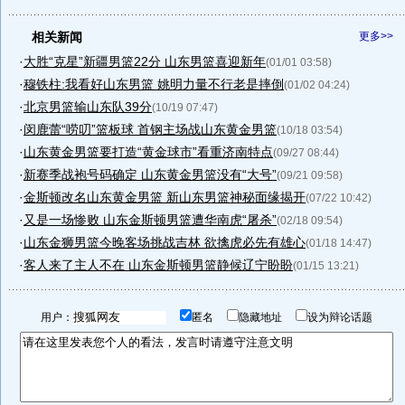
相关新闻
更多>>
·
大胜“克星”新疆男篮22分 山东男篮喜迎新年
(01/01 03:58)
·
穆铁柱:我看好山东男篮 姚明力量不行老是摔倒
(01/02 04:24)
·
北京男篮输山东队39分
(10/19 07:47)
·
闵鹿蕾“唠叨”篮板球 首钢主场战山东黄金男篮
(10/18 03:54)
·
山东黄金男篮要打造“黄金球市”看重济南特点
(09/27 08:44)
·
新赛季战袍号码确定 山东黄金男篮没有“大号”
(09/21 09:58)
·
金斯顿改名山东黄金男篮 新山东男篮神秘面缘揭开
(07/22 10:42)
·
又是一场惨败 山东金斯顿男篮遭华南虎“屠杀”
(02/18 09:54)
·
山东金狮男篮今晚客场挑战吉林 欲擒虎必先有雄心
(01/18 14:47)
·
客人来了主人不在 山东金斯顿男篮静候辽宁盼盼
(01/15 13:21)
用户：
匿名
隐藏地址
设为辩论话题