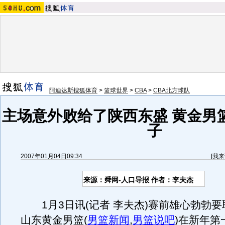
阿迪达斯搜狐体育
>
篮球世界
>
CBA
>
CBA北方球队
主场意外败给了陕西东盛 黄金男
子
2007年01月04日09:34
[
我来
来源：舜网-人口导报 作者：李夫杰
1月3日讯(记者 李夫杰)赛前雄心勃勃要
山东黄金男篮
(
男篮新闻
,
男篮说吧
)
在新年第