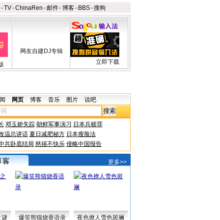
-
TV
-
ChinaRen
-
邮件
-
博客
-
BBS
-
搜狗
网友自建DJ专辑
立即下载
版
闻
网页
博客
音乐
图片
说吧
长
邓玉娇失踪
朝鲜军事演习
日本兵赎罪
改温总讲话
夏日减肥秘方
日本瘦脸法
中共卧底结局
慈禧不快乐
侵略中国报告
更多>>
之谜
爆笑熊猫烧香语录
夜色撩人雪色斑斓