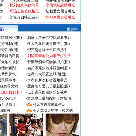
情史
李冰冰被爆已婚
揭秘生父离婚内幕
孕
·
揭刘晓庆离婚内幕
·
李幼斌新恋情曝光
婚
·
周迅王艳婆媳相见
·
陆毅爱女照首曝光
折
·
刘嘉玲自曝正造人
·
陈好新男友被曝光
 后
更多>>
喂猕猴桃(图)
·
独家：章子怡带妈妈看电影
好身材(图)
·
佟大为马伊琍再度牵手(图)
秀性感(图)
·
倪萍赵忠祥十年后再携手
服装皆为租赁
·
刘涛富豪老公为家产求生子
颜乘地铁被拍
·
舒淇醉酒瞬间惨被抓拍(图)
做活体解剖
·
实拍漂亮的地摊西施(组图)
的暴烈脾气
·
世界九大罪恶之城(组图)
遇灵异事件
·
李孝利新欢私密视频曝光
成命案导火索
·
孟庭苇可爱儿子最新照(图)
：加入我们吧！
·
点击进入搜狐娱乐影视库
howGirl
·
游戏史上最般配的十对情侣
2》送票！
·
张元首透露戒毒生活
湘胎教
·
令人惊叹太空步下楼方式