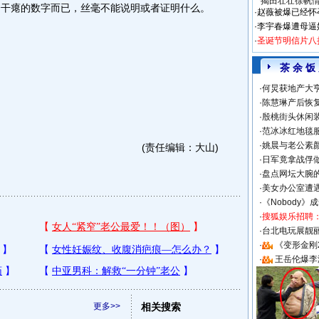
揭田壮壮徐帆
个干瘪的数字而已，丝毫不能说明或者证明什么。
·
赵薇被爆已经怀
·
李宇春爆遭母逼
·
圣诞节明信片八
茶 余 饭
·
何炅获地产大亨
·
陈慧琳产后恢复
·
殷桃街头休闲装
·
范冰冰红地毯
·
姚晨与老公素
(责任编辑：大山)
·
日军竟拿战俘
·
盘点网坛大腕
·
美女办公室遭
·
《Nobody》
·
搜狐娱乐招聘
·
台北电玩展靓丽S
·
《变形金刚
·
王岳伦爆李
更多>>
相关搜索