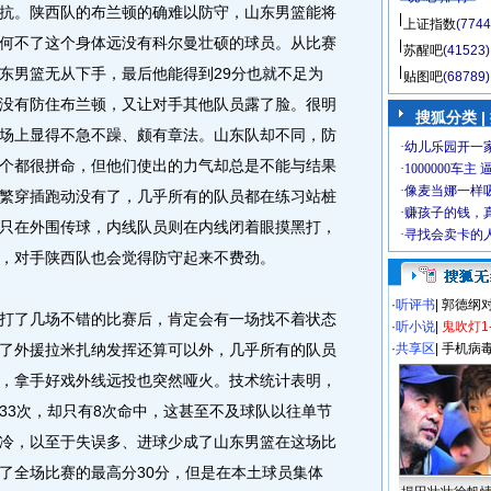
抗。陕西队的布兰顿的确难以防守，山东男篮能将
上证指数
(7744
何不了这个身体远没有科尔曼壮硕的球员。从比赛
苏醒吧
(41523)
东男篮无从下手，最后他能得到29分也就不足为
贴图吧
(68789)
没有防住布兰顿，又让对手其他队员露了脸。很明
搜狐分类 |
场上显得不急不躁、颇有章法。山东队却不同，防
个都很拼命，但他们使出的力气却总是不能与结果
繁穿插跑动没有了，几乎所有的队员都在练习站桩
只在外围传球，内线队员则在内线闭着眼摸黑打，
，对手陕西队也会觉得防守起来不费劲。
·
听评书
|
郭德纲
了几场不错的比赛后，肯定会有一场找不着状态
·
听小说
|
鬼吹灯1
了外援拉米扎纳发挥还算可以外，几乎所有的队员
·
共享区
|
手机病
，拿手好戏外线远投也突然哑火。技术统计表明，
33次，却只有8次命中，这甚至不及球队以往单节
冷，以至于失误多、进球少成了山东男篮在这场比
了全场比赛的最高分30分，但是在本土球员集体