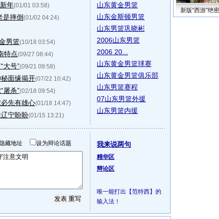
迎新年
山东黄金男篮
(01/01 03:58)
新版“西游”绝
山东金斯顿男篮
老是摔倒
(01/02 04:24)
山东男篮巩晓彬
2006山东男篮
黄金男篮
(10/18 03:54)
2006 20...
南特点
(09/27 08:44)
山东黄金男篮球赛
“大号”
(09/21 09:58)
山东黄金男篮俱乐部
神秘面缘揭开
(07/22 10:42)
山东男篮赛程
“屠杀”
(02/18 09:54)
07山东男篮外援
虎必先有雄心
(01/18 14:47)
山东男篮内援
候辽宁盼盼
(01/15 13:21)
隐藏地址
设为辩论话题
我来说两句
精华区
辩论区
唯一能打出【范特西】的
输入法！