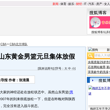
新闻
-
体育
-
娱乐
-
财经
-
IT
-
汽车
-
房产
-
女人
搜狐博客玩弄
>
CBA
>
CBA北方球队
新
 山东黄金男篮元旦集体放假
央视质疑29岁市
石首网站被黑
篡
[
我来说两句
] [字号：
大
中
小
]
宋美龄牛奶洗澡
口导报 作者：张清晨
的神经还处在放松状态中。虽然山东男篮
(
男
2007年的到来彻底放松一下，但是在昨晚对阵陕西
，完全没有进入战斗状态。
梅婷五年不孕