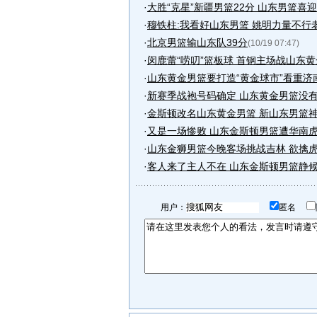
·
大胜“克星”新疆男篮22分 山东男篮喜
·
穆铁柱:我看好山东男篮 姚明力量不行
·
北京男篮输山东队39分
(10/19 07:47)
·
闵鹿蕾“唠叨”篮板球 首钢主场战山东
·
山东黄金男篮要打造“黄金球市”看重济
·
新赛季战袍号码确定 山东黄金男篮没有
·
金斯顿改名山东黄金男篮 新山东男篮
·
又是一场惨败 山东金斯顿男篮遭华南虎
·
山东金狮男篮今晚客场挑战吉林 欲擒
·
客人来了主人不在 山东金斯顿男篮静
用户：
匿名