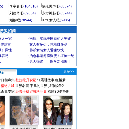
5)
李宇春吧
(104510)
快乐男声吧
(68574)
刘德华吧
(69854)
东方神起吧
(65744)
婚姻吧
(78544)
37℃女人吧
(6985)
 搜狐招商
更多>>
对口相声集
杜拉拉升职记
张震讲故事
红楼梦
-精绝古城
世界名著
平凡的世界
货币战争2
毒杀毒专家
经典手机游游格斗集
福彩3D走势图