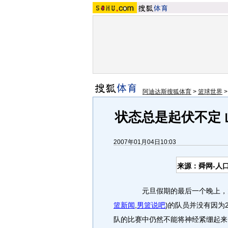
阿迪达斯搜狐体育
>
篮球世界
状态总是起伏不定
2007年01月04日10:03
来源：舜网-人
元旦假期的最后一个晚上，大家
篮新闻
,
男篮说吧
)
的队员并没有因为
队的比赛中仍然不能将神经紧绷起来