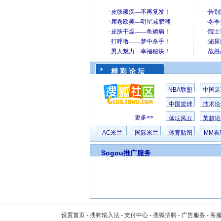
精 彩 论 坛
NBA联盟
中国足
中国篮球
技术论
更多>>
体坛风云
英超论
AC米兰
国际米兰
体育贴图
MM看
Sogou推广服务
设置首页
-
搜狗输入法
-
支付中心
-
搜狐招聘
-
广告服务
-
客