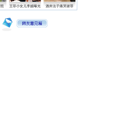
密照
王菲小女儿李嫣曝光
酒井法子痛哭谢罪