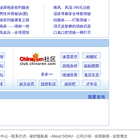
球
体育星空
闲聊区
坛
前线杂评
贴贴图图
更多>>
坛
情感世界
鬼话玄灵
球
娱乐旮旯
隐密私语
搞笑吧
才毕业
我要发布
服中心
-
联系方式
-
保护隐私权
-
About SOHU
-
公司介绍
-
全部新闻
-
全部博文