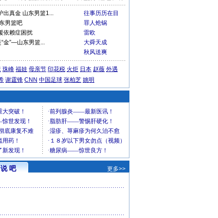
出真金 山东男篮1...
往事历历在目
山东男篮吧
罪人炝锅
援依赖症困扰
雷欧
“金”—山东男篮...
大舜天成
秋风送爽
运
珠峰
福娃
母亲节
印花税
火炬
日本
赵薇
外遇
希
谢霆锋
CNN
中国足球
张柏芝
姚明
说 吧
更多>>