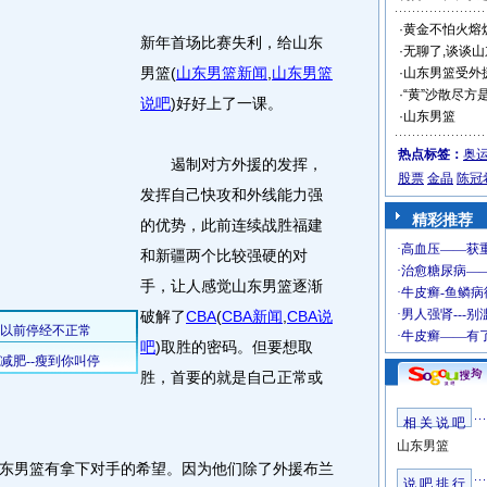
·
黄金不怕火熔炉
新年首场比赛失利，给山东
·
无聊了,谈谈
男篮
(
山东男篮新闻
,
山东男篮
·
山东男篮受外
·
“黄”沙散尽方是
说吧
)
好好上了一课。
·
山东男篮
热点标签：
奥
遏制对方外援的发挥，
股票
金晶
陈冠
发挥自己快攻和外线能力强
精彩推荐
的优势，此前连续战胜福建
和新疆两个比较强硬的对
手，让人感觉山东男篮逐渐
破解了
CBA
(
CBA新闻
,
CBA说
吧
)
取胜的密码。但要想取
胜，首要的就是自己正常或
相 关 说 吧
山东男篮
男篮有拿下对手的希望。因为他们除了外援布兰
说 吧 排 行