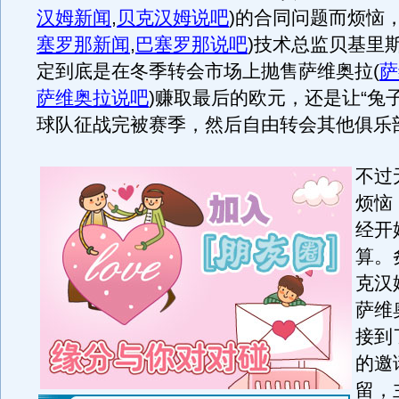
汉姆新闻
,
贝克汉姆说吧
)
的合同问题而烦恼
塞罗那新闻
,
巴塞罗那说吧
)
技术总监贝基里
定到底是在冬季转会市场上抛售萨维奥拉
(
萨
萨维奥拉说吧
)
赚取最后的欧元，还是让“兔
球队征战完被赛季，然后自由转会其他俱乐
不过
烦恼
经开
算。
克汉
萨维
接到
的邀
留，