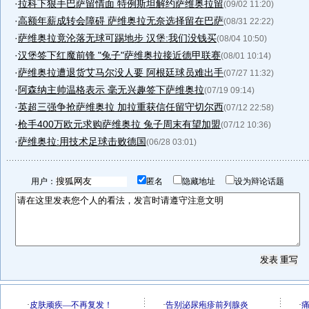
·
拉科下狠手巴萨留情面 特例斯坦解约萨维奥拉留
(09/02 11:20)
·
高额年薪成转会障碍 萨维奥拉无奈选择留在巴萨
(08/31 22:22)
·
萨维奥拉竟沦落无球可踢地步 汉堡:我们没钱买
(08/04 10:50)
·
汉堡签下红魔前锋 "兔子"萨维奥拉接近德甲联赛
(08/01 10:14)
·
萨维奥拉遭退货艾马尔没人要 阿根廷球员难出手
(07/27 11:32)
·
阿森纳主帅温格表示 毫无兴趣签下萨维奥拉
(07/19 09:14)
·
英超三强争抢萨维奥拉 加拉重获信任留守切尔西
(07/12 22:58)
·
枪手400万欧元求购萨维奥拉 兔子周末有望加盟
(07/12 10:36)
·
萨维奥拉:用技术足球击败德国
(06/28 03:01)
用户：
匿名
隐藏地址
设为辩论话题