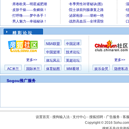
精 彩 论 坛
NBA联盟
中国足球
中国篮球
技术论坛
更多>>
更多>>
体坛风云
英超论坛
AC米兰
国际米兰
体育贴图
MM看球
娱乐旮旯
隐密私语
Sogou推广服务
设置首页
-
搜狗输入法
-
支付中心
-
搜狐招聘
-
广告服务
-
客
Copyright
©
2016 Sohu.com 
搜狐不良信息举