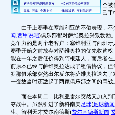
全被
己手
由于上赛季在塞维利亚的不俗表现，不
闻
,
西甲说吧
)
俱乐部都对萨维奥拉兴致勃勃
竞争力的是两个老客户：塞维利亚与西班牙
赛季开始之前放弃对萨维奥拉的优先收购权
能在一年之后低价得到阿根廷人，而后者在
前原本已经与萨维奥拉达成了租借协议，但
罗那俱乐部突然出尔反尔将萨维奥拉送去了
一变故当时还激起了两家俱乐部之间的骂战
而在本周二，比利亚雷尔突然又加入到
夺战中。虽然引进了新科南美
足球
(
足球新闻
生、智利天才费尔南德斯
(
费尔南德斯新闻
,