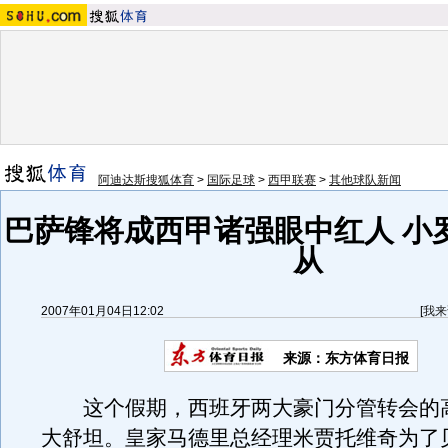
阿迪达斯搜狐体育
>
国际足球
>
西甲联赛
>
其他球队新闻
巴萨锋将成西甲诸强眼中红人 小
从
2007年01月04日12:02
[
我来
来源：东方体育日报
这个假期，西班牙两大豪门分管转会的
大舒坦。皇家马德里总经理米贾托维奇为了