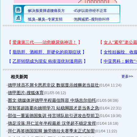
相关新闻
更多>>
·
德甲球员不屑卡恩惹非议 数据显示雄狮老当益壮
(01/04 11:24)
·
德甲图片-搜狐体育
(01/05 06:12)
·
图文:德媒体评德甲半程最佳阵容 中场吉尔伯托
(01/05 06:09)
·
郑智英超路要向姚明学习 站稳脚跟才是当务之急
(01/04 22:31)
·
邵佳一重返德国集训 传言球队欲引进攻击型前卫
(01/04 19:36)
·
德足没落:拜仁近年半程最差 汉堡超不稳定发挥
(01/04 16:18)
·
拜仁再签德国国脚 施劳德拉夫赛季末正式加盟
(01/04 11:22)