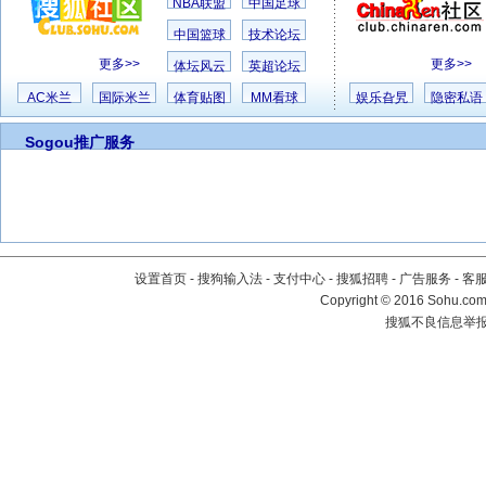
NBA联盟
中国足球
中国篮球
技术论坛
更多>>
更多>>
体坛风云
英超论坛
AC米兰
国际米兰
体育贴图
MM看球
娱乐旮旯
隐密私语
Sogou推广服务
设置首页
-
搜狗输入法
-
支付中心
-
搜狐招聘
-
广告服务
-
客
Copyright
©
2016 Sohu.com 
搜狐不良信息举