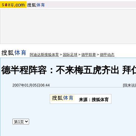
阿迪达斯搜狐体育
>
国际足球
>
德甲联赛
>
德甲动态
德半程阵容：不来梅五虎齐出 拜仁
2007年01月05日06:44
[
我来说
来源：搜狐体育