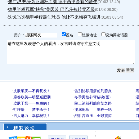
·
朱广沪:热身为亚洲杯而战 德甲西甲是有的放矢
(01/03 13:49)
·
德甲半程冠军"扶贫"美因茨 巴巴茨被转卖乙级
(01/03 08:30)
·
迭戈当选德甲半程最佳球员 他让不来梅突飞猛进
(01/03 03:54)
用户：
匿名
隐藏地址
设为辩论话题
精 彩 论 坛