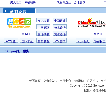
精 彩 论 坛
NBA联盟
中国足球
中国篮球
技术论坛
更多>>
更多>>
体坛风云
英超论坛
AC米兰
国际米兰
体育贴图
MM看球
娱乐旮旯
隐密私语
Sogou推广服务
设置首页
-
搜狗输入法
-
支付中心
-
搜狐招聘
-
广告服务
-
客
Copyright
©
2016 Sohu.com 
搜狐不良信息举