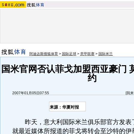
阿迪达斯搜狐体育
>
国际足球
>
意甲联赛
>
国际米兰
国米官网否认菲戈加盟西亚豪门 
约
2007年01月05日07:55
[
我来
来源：华夏时报
昨天，意大利国际米兰俱乐部官方发表
就最近媒体所报道的菲戈将转会至沙特的伊