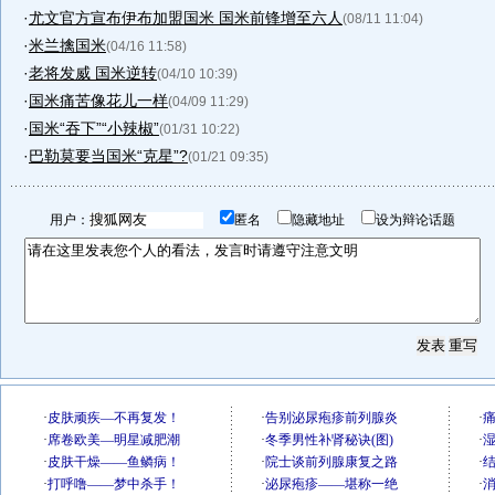
·
尤文官方宣布伊布加盟国米 国米前锋增至六人
(08/11 11:04)
·
米兰擒国米
(04/16 11:58)
·
老将发威 国米逆转
(04/10 10:39)
·
国米痛苦像花儿一样
(04/09 11:29)
·
国米“吞下”“小辣椒”
(01/31 10:22)
·
巴勒莫要当国米“克星”?
(01/21 09:35)
用户：
匿名
隐藏地址
设为辩论话题