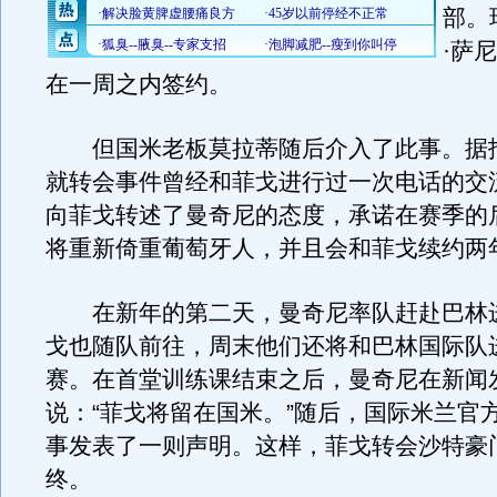
部。
·萨
在一周之内签约。
但国米老板莫拉蒂随后介入了此事。据
就转会事件曾经和菲戈进行过一次电话的交
向菲戈转述了曼奇尼的态度，承诺在赛季的
将重新倚重葡萄牙人，并且会和菲戈续约两
在新年的第二天，曼奇尼率队赶赴巴林
戈也随队前往，周末他们还将和巴林国际队
赛。在首堂训练课结束之后，曼奇尼在新闻
说：“菲戈将留在国米。”随后，国际米兰官
事发表了一则声明。这样，菲戈转会沙特豪
终。