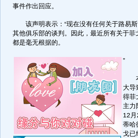
事件作出回应。
该声明表示：“现在没有任何关于路易斯
其他俱乐部的谈判。因此，最近所有关于菲
都是毫无根据的。
”
本
大导
得菲
主力
12
蒂哈
戈已