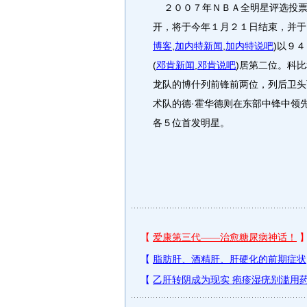
２００７年ＮＢＡ全明星评选投票
开，将于今年１月２１日结束，并于
博客
,
加内特新闻
,
加内特说吧
)
以９４
(
邓肯新闻
,
邓肯说吧
)
居第二位。科比
龙队的博什列前锋前两位，列后卫头
术队的德·霍华德则在东部中锋中领
各５位首发明星。