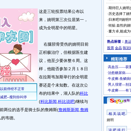
·
期待巨人姚明
这是三轮投票结果公布以
·
历史选择了姚明
来，姚明第三次位居第一，
·
归来吧!!!姚明!!
·
转贴 血性的
成为全明星中的明星。
·
董方卓,能成
热点标签：
奥
右腿胫骨受伤的姚明目前
股票
金晶
陈冠
正积极治疗，但根据医生建
精彩推荐
议，他至少要休整６周。这
样，他能否参加２月１８日
在拉斯韦加斯举行的全明星
赛还是个未知数。在这次公
布的结果中，湖人队的
科比
(
科比新闻
,
科比说吧
)
继续与
前两位的选手是骑士队的詹姆斯
(
詹姆斯新闻
,
詹姆
相 关 说 吧
队的韦德。
姚明
说 吧 排 行