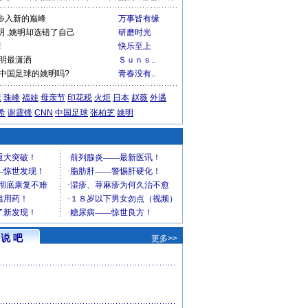
步入新的巅峰
万事皆有缘
 ,姚明却选错了自己
研磨时光
!
快乐至上
姚明最潇洒
Ｓｕｎｓ..
为中国足球的姚明吗?
青春没有..
运
珠峰
福娃
母亲节
印花税
火炬
日本
赵薇
外遇
希
谢霆锋
CNN
中国足球
张柏芝
姚明
说 吧
更多>>