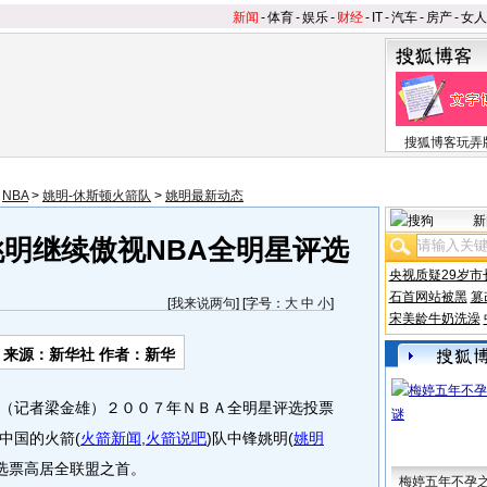
新闻
-
体育
-
娱乐
-
财经
-
IT
-
汽车
-
房产
-
女人
搜狐博客玩弄
>
NBA
>
姚明-休斯顿火箭队
>
姚明最新动态
新
姚明继续傲视NBA全明星评选
央视质疑29岁市
石首网站被黑
篡
[
我来说两句
] [字号：
大
中
小
]
宋美龄牛奶洗澡
来源：新华社 作者：新华
记者梁金雄）２００７年ＮＢＡ全明星评选投票
中国的火箭
(
火箭新闻
,
火箭说吧
)
队中锋姚明
(
姚明
选票高居全联盟之首。
梅婷五年不孕