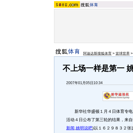
阿迪达斯搜狐体育
>
篮球世界
不上场一样是第一 
2007年01月05日10:34
新华社华盛顿１月４日体育专电（
活动４日公布了第三轮的结果，来自
新闻
,
姚明说吧
)
以１６２９８３２张