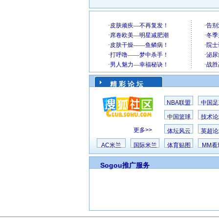
精 彩 论 坛
NBA联盟
中国足
中国篮球
技术论
更多>>
体坛风云
英超论
AC米兰
国际米兰
体育贴图
MM看
Sogou推广服务