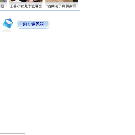
密照
王菲小女儿李嫣曝光
酒井法子痛哭谢罪