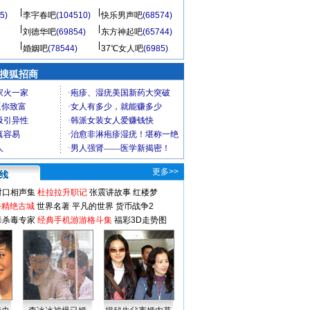
5)
李宇春吧
(104510)
快乐男声吧
(68574)
刘德华吧
(69854)
东方神起吧
(65744)
婚姻吧
(78544)
37℃女人吧
(6985)
 搜狐招商
更多>>
对口相声集
杜拉拉升职记
张震讲故事
红楼梦
-精绝古城
世界名著
平凡的世界
货币战争2
毒杀毒专家
经典手机游游格斗集
福彩3D走势图