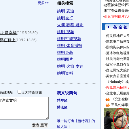
揭田壮壮徐帆
更多>>
相关搜索
·
赵薇被爆已经怀
姚明 麦迪
·
李宇春爆遭母逼
·
圣诞节明信片八
姚明被打
火箭 赛程 姚明
茶 余 饭
姚明 视频
姚明是幸福
(11/15 08:50)
·
何炅获地产大亨
姚明打架视频
伤算在鞋上
(10/12 13:36)
·
陈慧琳产后恢复
姚明 体育播报
·
殷桃街头休闲装
姚明身高
·
范冰冰红地毯
·
姚晨与老公素
姚明图片
·
日军竟拿战俘
姚明 火箭 麦迪
·
盘点网坛大腕
姚明资料
·
美女办公室遭
·
《Nobody》
·
搜狐娱乐招聘
隐藏地址
设为辩论话题
我来说两句
·
台北电玩展靓丽S
·
《变形金刚
精华区
·
王岳伦爆李
辩论区
唯一能打出【范特西】的
输入法！