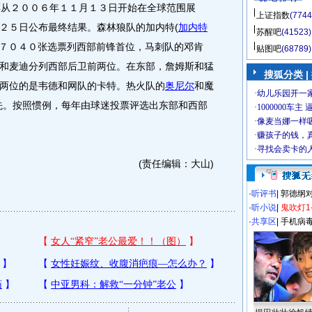
从２００６年１１月１３日开始在全球范围展
上证指数
(7744
２５日公布最终结果。森林狼队的加内特
(
加内特
苏醒吧
(41523)
７０４０张选票列西部前锋首位，马刺队的邓肯
贴图吧
(68789)
和麦迪分列西部后卫前两位。在东部，詹姆斯和猛
搜狐分类 |
两位的是韦德和网队的卡特。热火队的
奥尼尔
和魔
先。按照惯例，每年由球迷投票评选出东部和西部
(责任编辑：大山)
·
听评书
|
郭德纲
·
听小说
|
鬼吹灯1
·
共享区
|
手机病