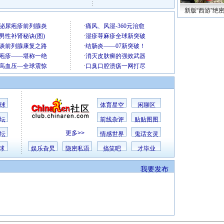
新版“西游”绝
球
体育星空
闲聊区
坛
前线杂评
贴贴图图
更多>>
坛
情感世界
鬼话玄灵
球
娱乐旮旯
隐密私语
搞笑吧
才毕业
我要发布