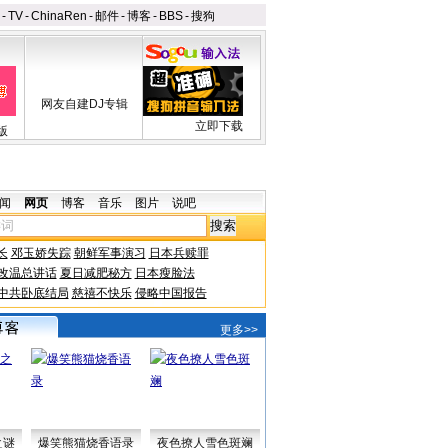
-
TV
-
ChinaRen
-
邮件
-
博客
-
BBS
-
搜狗
网友自建DJ专辑
立即下载
版
闻
网页
博客
音乐
图片
说吧
长
邓玉娇失踪
朝鲜军事演习
日本兵赎罪
改温总讲话
夏日减肥秘方
日本瘦脸法
中共卧底结局
慈禧不快乐
侵略中国报告
更多>>
之谜
爆笑熊猫烧香语录
夜色撩人雪色斑斓