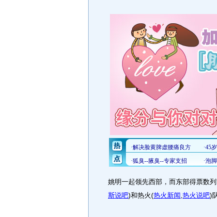
姚明一起领先西部，而东部得票数列
斯说吧
)
和热火
(
热火新闻
,
热火说吧
)