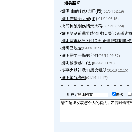
相关新闻
·
姚明:由他们炒去吧(图)
(01/04 02:19)
·
姚明伤情无大碍(图)
(01/04 06:15)
·
火箭称姚明伤情无大碍
(01/04 01:29)
·
姚明复制前辈将统治时代 美记者采访
·
姚明需再休息7到10天 麦迪把姚明脚
·
姚明已蜕变
(04/09 10:50)
·
姚明需要一颗螺丝钉
(03/16 09:37)
·
姚明越来越牛(图)
(03/08 11:50)
·
多事之秋让我们想念姚明
(01/18 12:15)
·
姚明帅气亮相
(01/16 11:17)
用户：
匿名