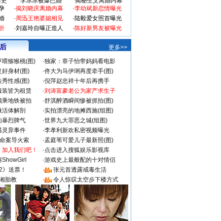
情史
李冰冰被爆已婚
揭秘生父离婚内幕
孕
·
揭刘晓庆离婚内幕
·
李幼斌新恋情曝光
婚
·
周迅王艳婆媳相见
·
陆毅爱女照首曝光
折
·
刘嘉玲自曝正造人
·
陈好新男友被曝光
 后
更多>>
喂猕猴桃(图)
·
独家：章子怡带妈妈看电影
好身材(图)
·
佟大为马伊琍再度牵手(图)
秀性感(图)
·
倪萍赵忠祥十年后再携手
服装皆为租赁
·
刘涛富豪老公为家产求生子
颜乘地铁被拍
·
舒淇醉酒瞬间惨被抓拍(图)
做活体解剖
·
实拍漂亮的地摊西施(组图)
的暴烈脾气
·
世界九大罪恶之城(组图)
遇灵异事件
·
李孝利新欢私密视频曝光
成命案导火索
·
孟庭苇可爱儿子最新照(图)
：加入我们吧！
·
点击进入搜狐娱乐影视库
howGirl
·
游戏史上最般配的十对情侣
2》送票！
·
张元首透露戒毒生活
湘胎教
·
令人惊叹太空步下楼方式