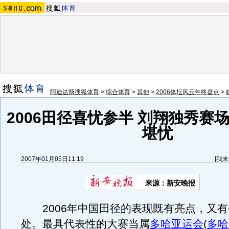
阿迪达斯搜狐体育
>
综合体育
>
其他
>
2006体坛风云年终盘点
>
2006田径喜忧参半 刘翔独秀赛
堪忧
2007年01月05日11:19
[
我来
来源：新安晚报
2006年中国田径的表现既有亮点，又有
处。最具代表性的大赛当属
多哈亚运会
(
多哈