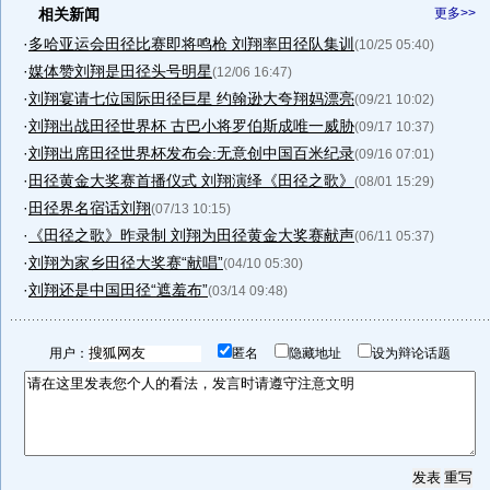
相关新闻
更多>>
·
多哈亚运会田径比赛即将鸣枪 刘翔率田径队集训
(10/25 05:40)
·
媒体赞刘翔是田径头号明星
(12/06 16:47)
·
刘翔宴请七位国际田径巨星 约翰逊大夸翔妈漂亮
(09/21 10:02)
·
刘翔出战田径世界杯 古巴小将罗伯斯成唯一威胁
(09/17 10:37)
·
刘翔出席田径世界杯发布会:无意创中国百米纪录
(09/16 07:01)
·
田径黄金大奖赛首播仪式 刘翔演绎《田径之歌》
(08/01 15:29)
·
田径界名宿话刘翔
(07/13 10:15)
·
《田径之歌》昨录制 刘翔为田径黄金大奖赛献声
(06/11 05:37)
·
刘翔为家乡田径大奖赛“献唱”
(04/10 05:30)
·
刘翔还是中国田径“遮羞布”
(03/14 09:48)
用户：
匿名
隐藏地址
设为辩论话题