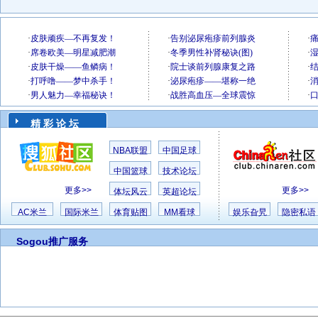
精 彩 论 坛
NBA联盟
中国足球
中国篮球
技术论坛
更多>>
更多>>
体坛风云
英超论坛
AC米兰
国际米兰
体育贴图
MM看球
娱乐旮旯
隐密私语
Sogou推广服务