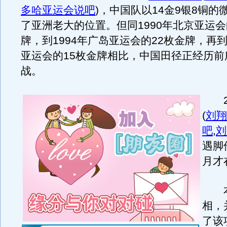
多哈亚运会说吧
)
，中国队以14金9银8铜的
了亚洲老大的位置。但同1990年北京亚运会
牌，到1994年广岛亚运会的22枚金牌，再到
亚运会的15枚金牌相比，中国田径正经历前
战。
20
(
刘翔
吧
,
刘
遇脚
月才
本
相，
了该