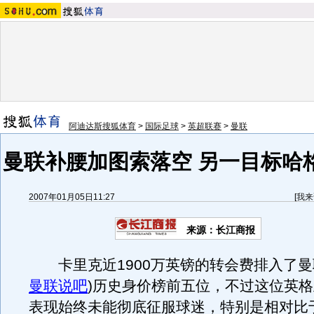
阿迪达斯搜狐体育
>
国际足球
>
英超联赛
>
曼联
曼联补腰加图索落空 另一目标哈
2007年01月05日11:27
[
我来
来源：长江商报
卡里克近1900万英镑的转会费排入了曼
曼联说吧
)
历史身价榜前五位，不过这位英格
表现始终未能彻底征服球迷，特别是相对比