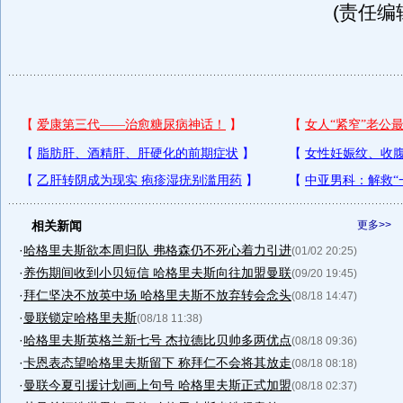
(责任编
相关新闻
更多>>
·
哈格里夫斯欲本周归队 弗格森仍不死心着力引进
(01/02 20:25)
·
养伤期间收到小贝短信 哈格里夫斯向往加盟曼联
(09/20 19:45)
·
拜仁坚决不放英中场 哈格里夫斯不放弃转会念头
(08/18 14:47)
·
曼联锁定哈格里夫斯
(08/18 11:38)
·
哈格里夫斯英格兰新七号 杰拉德比贝帅多两优点
(08/18 09:36)
·
卡恩表态望哈格里夫斯留下 称拜仁不会将其放走
(08/18 08:18)
·
曼联今夏引援计划画上句号 哈格里夫斯正式加盟
(08/18 02:37)