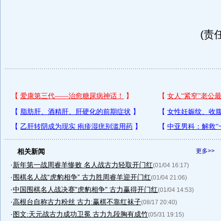
(责
相关新闻
更多>>
·
新年第一战周睿羊惨败 名人战古力轻取开门红
(01/04 16:17)
·
围棋名人战“虎豹相争” 古力胜周睿羊迎开门红
(01/04 21:06)
·
中国围棋名人战决赛"虎豹相争" 古力赢得开门红
(01/04 14:53)
·
高根台自称古力粉丝 古力:赢棋不靠红袜子
(08/17 20:40)
·
图文:天元战古力成功卫冕 古力九段胸有成竹
(05/31 19:15)