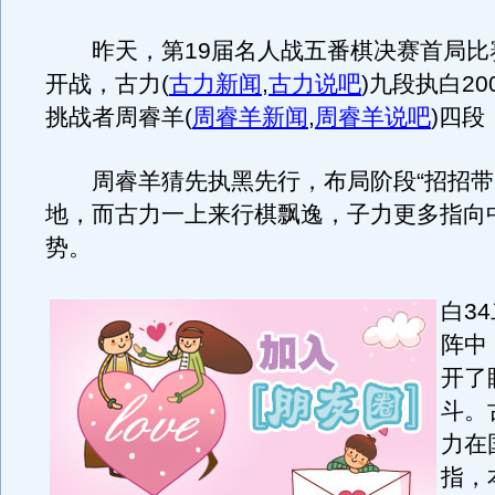
昨天，第19届名人战五番棋决赛首局比
开战，古力
(
古力新闻
,
古力说吧
)
九段执白20
挑战者周睿羊
(
周睿羊新闻
,
周睿羊说吧
)
四段
周睿羊猜先执黑先行，布局阶段“招招带
地，而古力一上来行棋飘逸，子力更多指向
势。
白3
阵中
开了
斗。
力在
指，