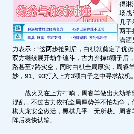
得淋
场战
几子
两手
潇洒
力表示：“这两步抢到后，白棋就奠定了优势
双方继续展开劫争缠斗，古力弃掉8颗子后，
路甚至7路实空，同时白棋全局厚实，周睿
妙，91、93打入上方3颗白子之中寻求战机
战火又在上方打响，周睿羊做出大劫希
混乱，不过古力依托全局厚势并不怕劫争，
棋大龙安全做活，黑棋几乎一无所获。周睿
阵后爽快认输。