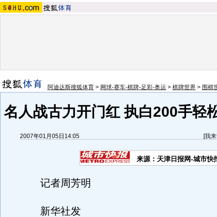
阿迪达斯搜狐体育
>
网球-赛车-棋牌-足彩-奥运
>
棋牌世界
>
围棋
名人战古力开门红 执白200手轻
2007年01月05日14:05
[
我来
来源：天津日报网-城市快
记者周芳明
新华社发