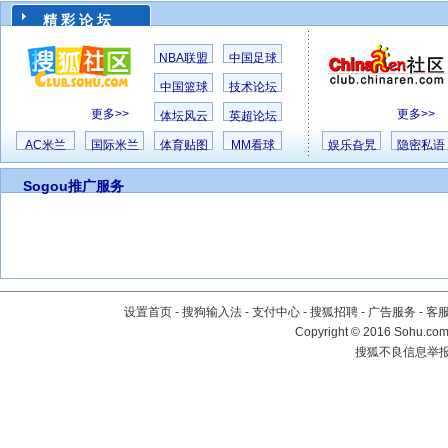
精 彩 论 坛
NBA联盟
中国足球
中国篮球
技术论坛
更多>>
更多>>
体坛风云
英超论坛
AC米兰
国际米兰
体育贴图
MM看球
娱乐旮旯
隐密私语
Sogou推广服务
设置首页
-
搜狗输入法
-
支付中心
-
搜狐招聘
-
广告服务
-
客
Copyright
©
2016 Sohu.com 
搜狐不良信息举