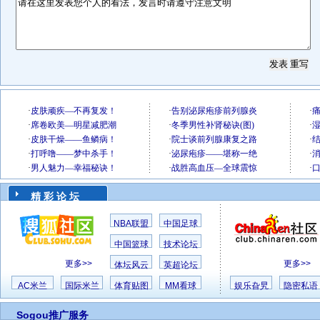
精 彩 论 坛
NBA联盟
中国足球
中国篮球
技术论坛
更多>>
更多>>
体坛风云
英超论坛
AC米兰
国际米兰
体育贴图
MM看球
娱乐旮旯
隐密私语
Sogou推广服务