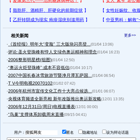
相关新闻
更多>>
·
《首经报》明年大“变脸” 三大版块闪亮登...
(01/04 13:06)
·
评论:圣火登珠峰有悖人文绿色奥运精神和理念
(01/04 16:23)
·
2006整形明星榜(组图)
(01/04 12:50)
·
“奥运火炬登珠峰”:成本不容低估
(01/04 10:17)
·
2007中国长春冰雪旅游节暨净月潭瓦萨国...
(01/04 06:54)
·
T V今明电视20070102
(01/02 07:42)
·
2006年杭州市宣传文化工作十大亮点候选...
(01/01 06:07)
·
央视体育频道全新亮相 新年改版推出奥运新攻略
(12/31 13:35)
·
2006年12月31日(周日)电视直播表
(12/31 00:00)
·
“鸟巢”支撑体系卸载周末直播
(09/15 04:41)
用户：
匿名
隐藏地址
设为辩论话题