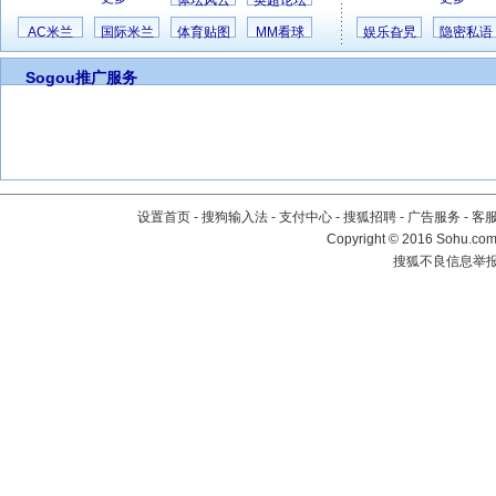
体坛风云
英超论坛
AC米兰
国际米兰
体育贴图
MM看球
娱乐旮旯
隐密私语
Sogou推广服务
设置首页
-
搜狗输入法
-
支付中心
-
搜狐招聘
-
广告服务
-
客
Copyright
©
2016 Sohu.com 
搜狐不良信息举