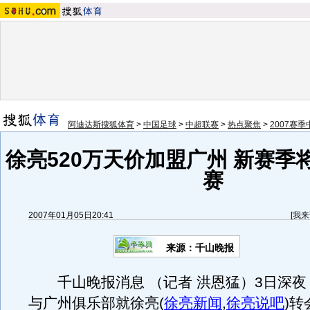
阿迪达斯搜狐体育
>
中国足球
>
中超联赛
>
热点聚焦
>
2007赛
徐亮520万天价加盟广州 新赛季
赛
2007年01月05日20:41
[
我来
来源：千山晚报
千山晚报消息 （记者 洪恩猛）3日深夜
与广州俱乐部就徐亮
(
徐亮新闻
,
徐亮说吧
)
转