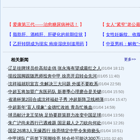
相关新闻
更多>>
·
辽足挂牌球员价高却走俏 张永海有望成最红之人
(01/04 18:12)
·
现役国脚跟随恩师投奔中甲 徐亮开启转会先河
(01/05 11:40)
·
沈祥福就职宣言:先解决三大问题 外援不要欧系
(01/04 22:58)
·
中超五将加盟广东医药队 新赛季心理磨合是关键
(01/04 15:50)
·
省港杯第2回合成沈祥福处子秀 冲超新阵卫线稍薄
(01/04 15:47)
·
中超新年“盲人摸象”:金德忙改姓 青岛忙换血
(01/04 14:59)
·
球员献计龙王笑纳 足协要群策群力改变中国足球
(01/04 13:56)
·
朱广沪尚未西行已遇难题 国足裁人之刀砍向何处
(01/04 12:26)
·
国足26将3人无缘西行 徐亮情定中甲令朱帅挠头
(01/04 10:51)
·
中甲球队广药签下国脚徐亮 转会价可能达300万
(12/31 02:40)