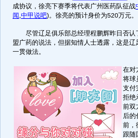
成协议，徐亮下赛季将代表广州医药队征战
闻
,
中甲说吧
)
。徐亮的预计身价为520万元。
尽管辽足俱乐部总经理程鹏辉昨日否认
盟广药的说法，但据知情人士透露，这是辽
一贯做法。
在对
将球
支付
拒绝
前双
后的
前，
跟随