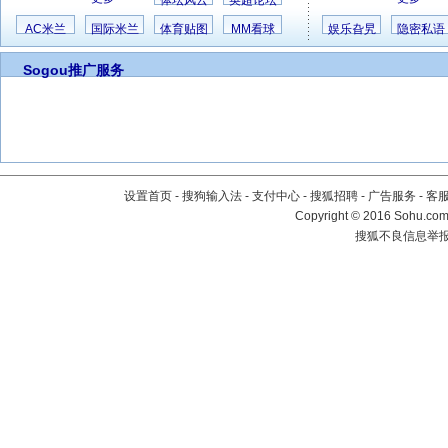
体坛风云
英超论坛
AC米兰
国际米兰
体育贴图
MM看球
娱乐旮旯
隐密私语
Sogou推广服务
设置首页
-
搜狗输入法
-
支付中心
-
搜狐招聘
-
广告服务
-
客
Copyright
©
2016 Sohu.com 
搜狐不良信息举