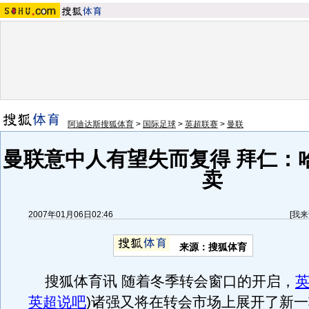
阿迪达斯搜狐体育
>
国际足球
>
英超联赛
>
曼联
曼联意中人有望失而复得 拜仁：
卖
2007年01月06日02:46
[
我来
来源：搜狐体育
搜狐体育讯 随着冬季转会窗口的开启，
英超说吧
)
诸强又将在转会市场上展开了新一