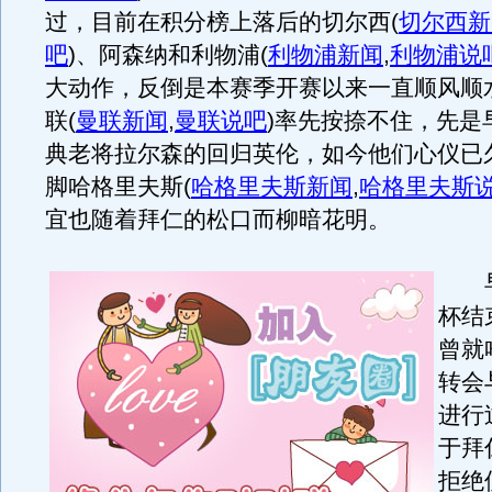
过，目前在积分榜上落后的切尔西
(
切尔西新
吧
)
、阿森纳和利物浦
(
利物浦新闻
,
利物浦说
大动作，反倒是本赛季开赛以来一直顺风顺
联
(
曼联新闻
,
曼联说吧
)
率先按捺不住，先是
典老将拉尔森的回归英伦，如今他们心仪已
脚哈格里夫斯
(
哈格里夫斯新闻
,
哈格里夫斯
宜也随着拜仁的松口而柳暗花明。
早
杯结
曾就
转会
进行
于拜
拒绝