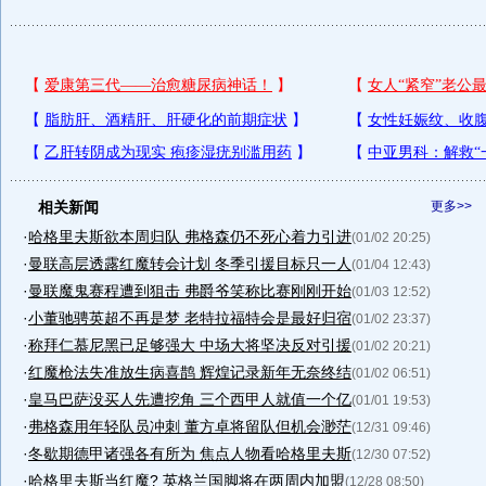
相关新闻
更多>>
·
哈格里夫斯欲本周归队 弗格森仍不死心着力引进
(01/02 20:25)
·
曼联高层透露红魔转会计划 冬季引援目标只一人
(01/04 12:43)
·
曼联魔鬼赛程遭到狙击 弗爵爷笑称比赛刚刚开始
(01/03 12:52)
·
小董驰骋英超不再是梦 老特拉福特会是最好归宿
(01/02 23:37)
·
称拜仁慕尼黑已足够强大 中场大将坚决反对引援
(01/02 20:21)
·
红魔枪法失准放生病喜鹊 辉煌记录新年无奈终结
(01/02 06:51)
·
皇马巴萨没买人先遭挖角 三个西甲人就值一个亿
(01/01 19:53)
·
弗格森用年轻队员冲刺 董方卓将留队但机会渺茫
(12/31 09:46)
·
冬歇期德甲诸强各有所为 焦点人物看哈格里夫斯
(12/30 07:52)
·
哈格里夫斯当红魔? 英格兰国脚将在两周内加盟
(12/28 08:50)