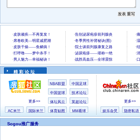
精 彩 论 坛
NBA联盟
中国足球
中国篮球
技术论坛
更多>>
更多>>
体坛风云
英超论坛
AC米兰
国际米兰
体育贴图
MM看球
娱乐旮旯
隐密私语
Sogou推广服务