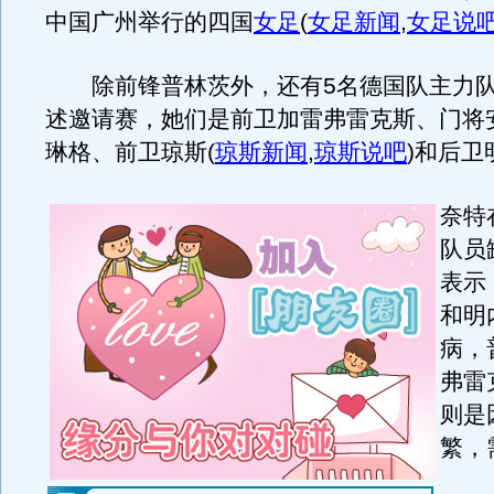
中国广州举行的四国
女足
(
女足新闻
,
女足说
除前锋普林茨外，还有5名德国队主力队
述邀请赛，她们是前卫加雷弗雷克斯、门将
琳格、前卫琼斯
(
琼斯新闻
,
琼斯说吧
)
和后卫
奈特
队员
表示
和明
病，
弗雷
则是
繁，