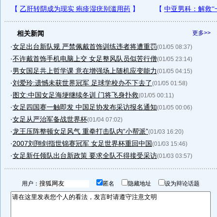
相关新闻
更多>>
·
女足出台新队规 严禁佩戴首饰训练违者将遭重罚
(01/05 08:37)
·
不许戴首饰手机电脑上交 女足整风队员似苦行僧
(01/05 23:14)
·
男女国足共上哲学课 意在增强场上随机应变能力
(01/05 04:15)
·
刘爱玲:遗憾未获世界冠军 足球学校办不下去了
(01/05 01:58)
·
图文:中国女足海埂继续冬训 门将飞身扑救
(01/05 00:11)
·
女足四国赛一触即发 中国足协发布采访报名通知
(01/05 00:06)
·
女足从严治军备战世界杯
(01/04 07:02)
·
龙王压阵整顿女足风气 重拳打击队内“小帮派”
(01/03 16:20)
·
2007刘翔剑指世锦赛冠军 女足世界杯重回中国
(01/03 15:46)
·
女足新任领队出台新政策 要求全队不得接受采访
(01/03 03:57)
用户：
匿名
隐藏地址
设为辩论话题