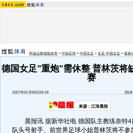
阿迪达斯搜狐体育
>
中国足球
>
中国女足
>
女足-中国女足
>
最新
德国女足"重炮"需休整 普林茨将
赛
2007年01月06日06:28
[
我来
来源：江淮晨报
晨报讯 据新华社电 德国队主教练奈特4
队头号射手、前世界足球小姐普林茨将不参