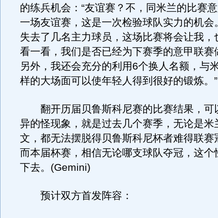
的练兵机会：“友谊赛？不，同米兰的比赛
一场友谊赛，这是一次检验球队实力的机会
失去了几名主力球员，这场比赛将会让我，
看一看，我们是否已经为下赛季的意甲联赛
另外，我还会充分的利用6个换人名额，与
样的大场面可以使年轻人得到很好的锻炼。”
翻开历届贝鲁斯科尼赛的比赛结果，可
异的怪现象，就是过去几个赛季，无论是米
文，都无法摆脱得贝鲁斯科尼杯者难得联赛
而本届杯赛，相信无论哪支球队夺冠，这个
下去。(Gemini)
预计双方首发阵容：