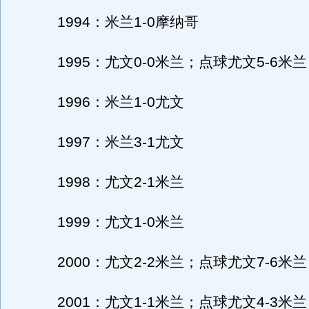
1994：米兰1-0摩纳哥
1995：尤文0-0米兰；点球尤文5-6米兰
1996：米兰1-0尤文
1997：米兰3-1尤文
1998：尤文2-1米兰
1999：尤文1-0米兰
2000：尤文2-2米兰；点球尤文7-6米兰
2001：尤文1-1米兰；点球尤文4-3米兰