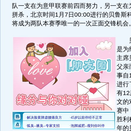
队一支在为意甲联赛前四而努力，另一支在
拼杀，北京时间1月7日00:00进行的贝鲁
将成为两队本赛季唯一的一次正面交锋机会
贝
是为
主席
父亲
事自
进行
有1
文的
赛中
胜利
年的