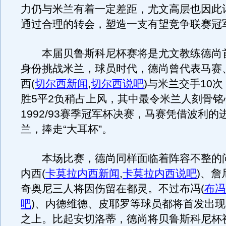
力仍与米兰有着一定差距，尤文高层也因此
通过合理的转会，塑造一支有望竞争联赛冠
本届贝鲁斯科尼杯赛将是尤文教练德尚
身份挑战米兰，球员时代，德尚曾代表马赛
西
(
切尔西新闻
,
切尔西说吧
)
与米兰交手10次
胜5平2负稍占上风，其中最令米兰人刻骨铭
1992/93赛季冠军杯决赛，马赛凭借波利的进
兰，捧走“大耳杯”。
本场比赛，德尚同样面临着阵容不整的
内西
(
卡莫拉内西新闻
,
卡莫拉内西说吧
)
、詹
奇奥尼三人将因伤留在都灵。不过布冯
(
布冯
吧
)
、内德维德、皮耶罗等球员都将首发出现
之上。比起安切洛蒂，德尚将贝鲁斯科尼杯