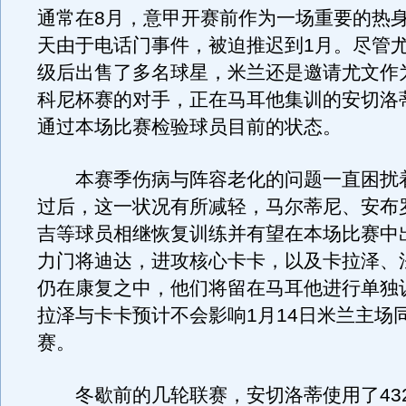
通常在8月，意甲开赛前作为一场重要的热
天由于电话门事件，被迫推迟到1月。尽管
级后出售了多名球星，米兰还是邀请尤文作
科尼杯赛的对手，正在马耳他集训的安切洛
通过本场比赛检验球员目前的状态。
本赛季伤病与阵容老化的问题一直困扰
过后，这一状况有所减轻，马尔蒂尼、安布
吉等球员相继恢复训练并有望在本场比赛中
力门将迪达，进攻核心卡卡，以及卡拉泽、
仍在康复之中，他们将留在马耳他进行单独
拉泽与卡卡预计不会影响1月14日米兰主场
赛。
冬歇前的几轮联赛，安切洛蒂使用了432