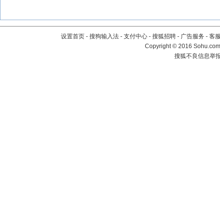
设置首页
-
搜狗输入法
-
支付中心
-
搜狐招聘
-
广告服务
-
客
Copyright
©
2016 Sohu.com 
搜狐不良信息举