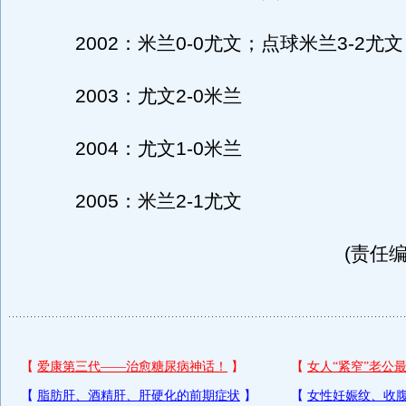
2002：米兰0-0尤文；点球米兰3-2尤文
2003：尤文2-0米兰
2004：尤文1-0米兰
2005：米兰2-1尤文
(责任编