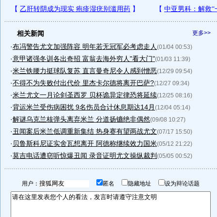
相关新闻
更多>>
·
布冯警告尤文加强阵容 明年若无冠军必考虑走人
(01/04 00:53)
·
意甲诸强冬训各出奇招 富翁去海外穷人"看大门"
(01/03 11:39)
·
米兰铁腰力挺球队复苏 直言曼奇尼令人感到憎恶
(12/29 09:54)
·
不得不为失败付出代价 里杰卡尔德将离开巴萨?
(12/27 09:34)
·
米兰尤文一月论剑圣西罗 贝杯诡异定律恐将延续
(12/25 08:16)
·
背运米兰受伤病困扰 9名伤员合计休息期达14月
(12/04 05:14)
·
解谜乌克兰核弹头离弃米兰 分道扬镳绝非偶然
(09/08 10:27)
·
丑闻案后米兰低调重新集结 热身赛有望两战尤文
(07/17 15:50)
·
贝鲁斯科尼证实舍瓦想离开 阿德称继续效力国米
(05/12 21:22)
·
莫吉电话遭窃听惊爆丑闻 录音证明尤文操纵裁判
(05/05 00:52)
用户：
匿名
隐藏地址
设为辩论话题