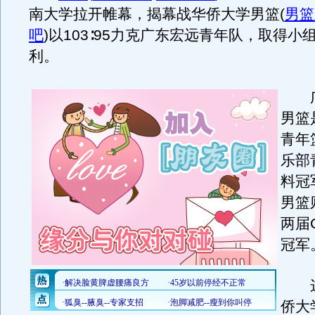
南大学拉开帷幕，揭幕战华侨大学男篮
(
男篮
吧
)
以103∶95力克广东宏远青年队，取得小
利。
广
男篮
青年
乐部
料冠
男篮
两届
冠军
这
侨大