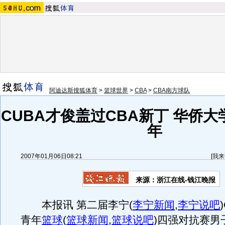
阿迪达斯搜狐体育
>
篮球世界
>
CBA
>
CBA南方球队
CUBA才俊盖过CBA新丁 华侨
年
2007年01月06日08:21
[
我来
来源：浙江在线-钱江晚报
本报讯 第二届李宁
(
李宁新闻
,
李宁说吧
)
青年
篮球
(
篮球新闻
,
篮球说吧
)
四强对抗赛男