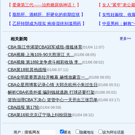
相关新闻
更多>>
·
CBA:陈江华渴望CBA冠军戒指-搜狐体育
(01/04 11:07)
·
CBA视频:上海109-90大胜浙江 大...
(01/06 08:05)
·
CBA视频:第18轮龙争虎斗精彩收场 李...
(01/06 08:02)
·
CBA第18轮其他战报
(01/06 07:12)
·
CBA全明星赛票选拉开帷幕 赫维放豪言一...
(01/06 06:05)
·
CBA众星用博客记录心情 大郅念杭州小朱过生日
(01/06 05:51)
·
解析CBA劣质外援:骗到钱就逃跑 打球还要打架
(01/06 05:02)
·
篮协治理CBA下决心 篮管中心一天开出三张罚单
(01/06 03:17)
·
CBA战报 第17轮
(01/04 09:59)
·
CBA第16轮北京辽宁场上纠纷回放
(01/04 09:32)
用户：
匿名
隐藏地址
设为辩论话题