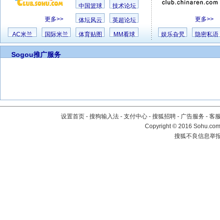
中国篮球
技术论坛
更多>>
更多>>
体坛风云
英超论坛
AC米兰
国际米兰
体育贴图
MM看球
娱乐旮旯
隐密私语
Sogou推广服务
设置首页
-
搜狗输入法
-
支付中心
-
搜狐招聘
-
广告服务
-
客
Copyright
©
2016 Sohu.com 
搜狐不良信息举