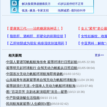
相关新闻
更多>>
·
中国人要谱写帆船航海传奇 翟墨环球行日照起航
(01/05 22:38)
·
翟墨明天起环球航行 自驾无动力帆船从日照启航
(01/05 08:04)
·
中国首次无动力帆船环球航海即将扬帆
(01/03 10:51)
·
山东籍青年画家翟墨将自驾无动力帆船环球航海
(11/24 19:36)
·
翟墨踏浪行天涯--中国单人无动力帆船环球航海
(11/23 07:46)
·
图:“百花芬芳 京剧名家演唱周”演员—翟墨
(10/13 10:36)
·
中产阶级游艇生活指南
(08/10 15:14)
·
民间航海家翟墨(人生瞬间)(图)
(05/19 02:42)