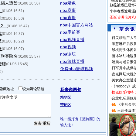
揭田壮壮徐帆
尔踢人遭禁
nba录象
(01/06 16:50)
·
赵薇被爆已经怀
nba赛事
.
(01/06 16:51)
·
李宇春爆遭母逼
nba直播
·
圣诞节明信片八
抢
(01/06 16:50)
nba中国官方网站
..
(01/06 16:47)
茶 余 饭
nba季前赛
战
(01/06 16:37)
·
何炅获地产大亨
nba视频直播
破
(01/06 16:22)
·
陈慧琳产后恢复
nba视频
篮
(01/06 16:07)
·
殷桃街头休闲装
nba论坛
展联赛除名
·
范冰冰红地毯
(01/06 15:57)
nba篮球直播
·
姚晨与老公素
传球
(01/06 15:45)
·
日军竟拿战俘
免费nba篮球视频
6)
·
盘点网坛大腕
·
美女办公室遭
·
《Nobody》
隐藏地址
设为辩论话题
我来说两句
·
搜狐娱乐招聘
精华区
·
台北电玩展靓丽S
·
《变形金刚
辩论区
·
王岳伦爆李
唯一能打出【范特西】的
输入法！