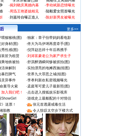
情史
李冰冰被爆已婚
揭秘生父离婚内幕
孕
·
揭刘晓庆离婚内幕
·
李幼斌新恋情曝光
婚
·
周迅王艳婆媳相见
·
陆毅爱女照首曝光
折
·
刘嘉玲自曝正造人
·
陈好新男友被曝光
 后
更多>>
喂猕猴桃(图)
·
独家：章子怡带妈妈看电影
好身材(图)
·
佟大为马伊琍再度牵手(图)
秀性感(图)
·
倪萍赵忠祥十年后再携手
服装皆为租赁
·
刘涛富豪老公为家产求生子
颜乘地铁被拍
·
舒淇醉酒瞬间惨被抓拍(图)
做活体解剖
·
实拍漂亮的地摊西施(组图)
的暴烈脾气
·
世界九大罪恶之城(组图)
遇灵异事件
·
李孝利新欢私密视频曝光
成命案导火索
·
孟庭苇可爱儿子最新照(图)
：加入我们吧！
·
点击进入搜狐娱乐影视库
howGirl
·
游戏史上最般配的十对情侣
2》送票！
·
张元首透露戒毒生活
湘胎教
·
令人惊叹太空步下楼方式