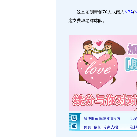
这是布朗带领76人队闯入
NBA
(
这支费城老牌球队。