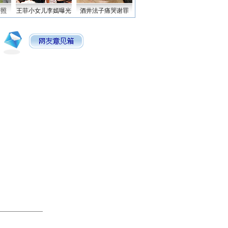
密照
王菲小女儿李嫣曝光
酒井法子痛哭谢罪