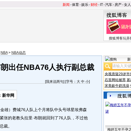
新闻
-
体育
-
娱乐
-
财经
-
IT
-
汽车
-
房产
-
女人
搜狐博客玩弄
>
NBA
>
NBA动态
新
朗出任NBA76人执行副总裁
央视质疑29岁市
石首网站被黑
篡
[
我来说两句
] [字号：
大
中
小
]
宋美龄牛奶洗澡
：新华网
金雄）费城76人队上个月将队中头号球星埃弗森
紧张的老教头拉里·布朗就回到了76人队，不过他
总裁。
梅婷五年不孕