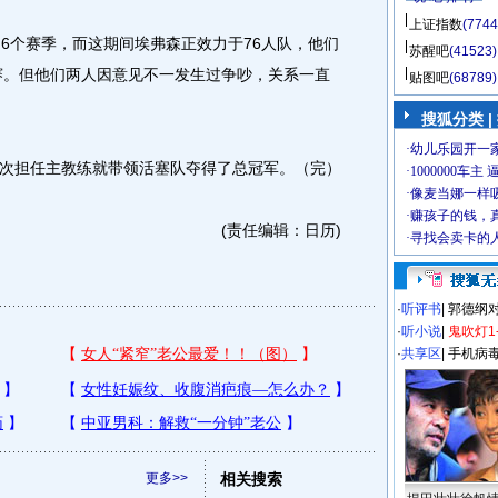
上证指数
(7744
个赛季，而这期间埃弗森正效力于76人队，他们
苏醒吧
(41523)
决赛。但他们两人因意见不一发生过争吵，关系一直
贴图吧
(68789)
搜狐分类 |
次担任主教练就带领活塞队夺得了总冠军。（完）
(责任编辑：日历)
·
听评书
|
郭德纲
·
听小说
|
鬼吹灯1
·
共享区
|
手机病
更多>>
相关搜索