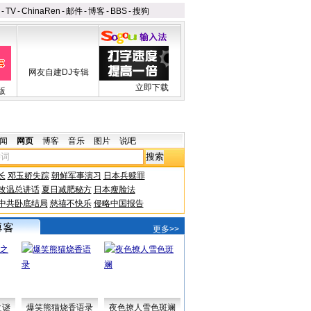
-
TV
-
ChinaRen
-
邮件
-
博客
-
BBS
-
搜狗
网友自建DJ专辑
立即下载
版
闻
网页
博客
音乐
图片
说吧
长
邓玉娇失踪
朝鲜军事演习
日本兵赎罪
改温总讲话
夏日减肥秘方
日本瘦脸法
中共卧底结局
慈禧不快乐
侵略中国报告
更多>>
之谜
爆笑熊猫烧香语录
夜色撩人雪色斑斓