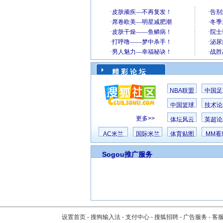
精 彩 论 坛
NBA联盟
中国足
中国篮球
技术论
更多>>
体坛风云
英超论
AC米兰
国际米兰
体育贴图
MM看
Sogou推广服务
设置首页
-
搜狗输入法
-
支付中心
-
搜狐招聘
-
广告服务
-
客