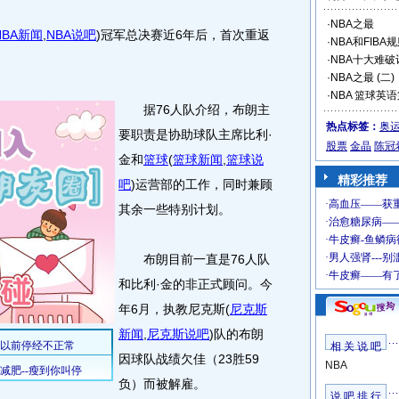
·
NBA之最
NBA新闻
,
NBA说吧
)
冠军总决赛近6年后，首次重返
·
NBA和FIB
·
NBA十大难破
·
NBA之最 (二)
·
NBA 篮球英
据76人队介绍，布朗主
热点标签：
奥
要职责是协助球队主席比利·
股票
金晶
陈冠
金和
篮球
(
篮球新闻
,
篮球说
精彩推荐
吧
)
运营部的工作，同时兼顾
其余一些特别计划。
布朗目前一直是76人队
和比利·金的非正式顾问。今
年6月，执教尼克斯
(
尼克斯
新闻
,
尼克斯说吧
)
队的布朗
相 关 说 吧
因球队战绩欠佳（23胜59
NBA
负）而被解雇。
说 吧 排 行