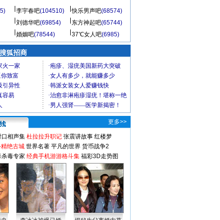
5)
李宇春吧
(104510)
快乐男声吧
(68574)
刘德华吧
(69854)
东方神起吧
(65744)
婚姻吧
(78544)
37℃女人吧
(6985)
 搜狐招商
更多>>
对口相声集
杜拉拉升职记
张震讲故事
红楼梦
-精绝古城
世界名著
平凡的世界
货币战争2
毒杀毒专家
经典手机游游格斗集
福彩3D走势图