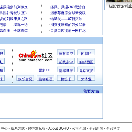
新版“西游”绝
球
体育星空
闲聊区
坛
前线杂评
贴贴图图
更多>>
坛
情感世界
鬼话玄灵
球
娱乐旮旯
隐密私语
搞笑吧
才毕业
我要发布
服中心
-
联系方式
-
保护隐私权
-
About SOHU
-
公司介绍
-
全部新闻
-
全部博文