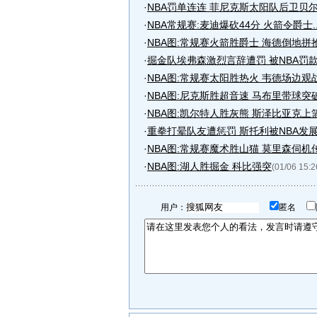
·
NBA罚单连连 菲尼克斯太阳队后卫贝
·
NBA常规赛:麦迪爆砍44分 火箭令爵士..
·
NBA图:常规赛火箭胜爵士 海德倒地拼
·
掘金队埃弗森激烈言辞遭罚 被NBA罚款2.
·
NBA图:常规赛太阳胜热火 韦德场边观
·
NBA图:尼克斯胜超音速 马布里带球突
·
NBA图:凯尔特人胜灰熊 斯泽比亚克上
·
重拳打晕队友遭惩罚 斯托利被NBA发
·
NBA图:常规赛魔术胜山猫 莫里森伺机
·
NBA图:湖人胜掘金 科比强突
(01/06 15:2
用户：
匿名