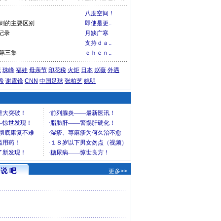
八度空间！
A规则的主要区别
即使是更..
记录
月缺广寒
支持ｄａ..
语第三集
ｃｈｅｎ..
运
珠峰
福娃
母亲节
印花税
火炬
日本
赵薇
外遇
希
谢霆锋
CNN
中国足球
张柏芝
姚明
说 吧
更多>>