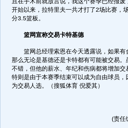
且在手术前就放言说，我这个赛季已经报废
开始以来，拉特里夫一共才打了2场比赛，场
分3.5篮板。
篮网宣称交易卡特基德
篮网总经理索恩在今天透露说，如果有
那么无论是基德还是卡特都有可能被交易。
不错，但他的薪水、年纪和伤病都将增加交
特则是由于本赛季结束可以成为自由球员，
为交易人选。（搜狐体育 倪爱其）
(责任