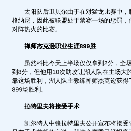
太阳队后卫贝尔由于在对猛龙比赛中，
格纳尼，因此被联盟处于禁赛一场的惩罚，
对阵热火的比赛。
禅师杰克逊职业生涯899胜
虽然科比今天上半场仅仅拿到2分，全场
到8分，但他用10次助攻让湖人队在主场大
靠这场胜利，湖人队主教练禅师杰克逊获得
899场胜利。
拉特里夫将接受手术
凯尔特人中锋拉特里夫公开宣布将接受