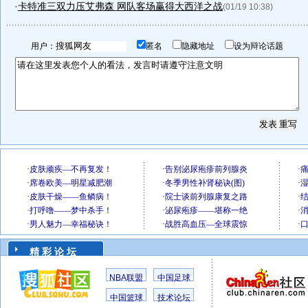
·
卡特准三双力压艾弗森 网队客场赢得大西洋之战
(01/19 10:38)
用户：
匿名
隐藏地址
设为辩论话题
精 彩 论 坛
NBA联盟
中国足球
中国篮球
技术论坛