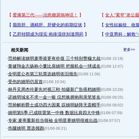
相关新闻
更多>>
·
范帅解读姚明麦蒂谁更有价值 三个特别赞穆大叔
(01/06 15:19)
·
黄健翔金志扬称小董比肩姚明 把握机会一球成名
(01/06 12:47)
·
全明星公布第三轮票选姚明依旧领先
(01/06 11:06)
·
受伤的姚明仍居首
(01/06 10:34)
·
林丹见周杰伦要先对视三秒 拍摄新广告搭档姚明
(01/06 10:26)
·
还姚明域名不求一金一银 仅想换拥抱和亲笔签名
(01/06 09:25)
·
范帅解析爵士成功四大因素 叹姚明缺阵无盖帽手
(01/06 08:02)
·
姚明第5季:已成联盟第一中锋 数据比肩四大中锋
(01/06 07:59)
·
专家:麦蒂重新担当领袖 全明星赛姚明很难出战
(01/06 07:57)
·
伤腿姚明 票选领跑
(01/06 06:21)