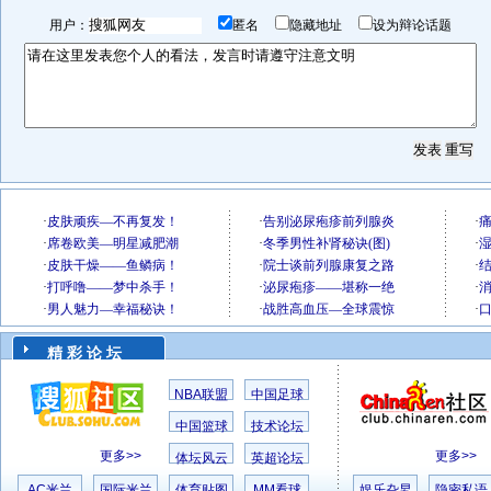
用户：
匿名
隐藏地址
设为辩论话题
精 彩 论 坛
NBA联盟
中国足球
中国篮球
技术论坛
更多>>
更多>>
体坛风云
英超论坛
AC米兰
国际米兰
体育贴图
MM看球
娱乐旮旯
隐密私语