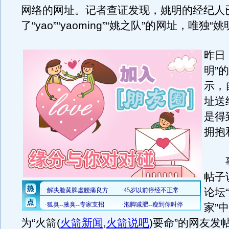
网络的网址。记者查证发现，姚明的经纪人
了“yao”“yaoming”“姚之队”的网址，唯独
昨日
明”
示，
址送
是得
拥抱
事
帖子
论坛
家”
为“火箭
(
火箭新闻
,
火箭说吧
)
要命”的网友发