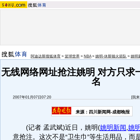
阿迪达斯搜狐体育
>
篮球世界
>
NBA
>
姚明-休斯顿火箭队
>
姚明
无线网络网址抢注姚明 对方只求
名
2007年01月07日07:20
[
我来
来源：四川新闻网-成都晚报
(记者 孟武斌)近日，姚明
(
姚明新闻
,
姚
意抢注。这次不是“卫生巾”等生活用品，而