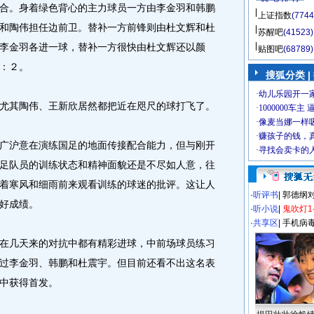
合。身着绿色背心的主力球员一方由李金羽和韩鹏
上证指数
(7744
和陶伟担任边前卫。替补一方前锋则由杜文辉和杜
苏醒吧
(41523)
李金羽各进一球，替补一方很快由杜文辉还以颜
贴图吧
(68789)
：２。
搜狐分类 |
其陶伟、王新欣居然都把近在咫尺的球打飞了。
沪意在演练国足的地面传接配合能力，但与刚开
足队员的训练状态和精神面貌还是不尽如人意，往
着寒风和细雨前来观看训练的球迷的批评。这让人
·
听评书
|
郭德纲
好成绩。
·
听小说
|
鬼吹灯1
·
共享区
|
手机病
几天来的对抗中都有精彩进球，中前场球员练习
过李金羽、韩鹏和杜震宇。但目前还看不出这名表
中获得首发。