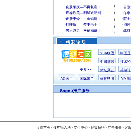
精 彩 论 坛
NBA联盟
中国足
中国篮球
技术论
更多>>
体坛风云
英超论
AC米兰
国际米兰
体育贴图
MM看
Sogou推广服务
设置首页
-
搜狗输入法
-
支付中心
-
搜狐招聘
-
广告服务
-
客