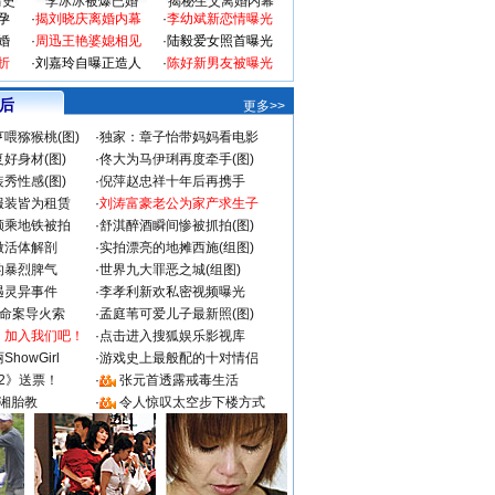
情史
李冰冰被爆已婚
揭秘生父离婚内幕
孕
·
揭刘晓庆离婚内幕
·
李幼斌新恋情曝光
婚
·
周迅王艳婆媳相见
·
陆毅爱女照首曝光
折
·
刘嘉玲自曝正造人
·
陈好新男友被曝光
 后
更多>>
喂猕猴桃(图)
·
独家：章子怡带妈妈看电影
好身材(图)
·
佟大为马伊琍再度牵手(图)
秀性感(图)
·
倪萍赵忠祥十年后再携手
服装皆为租赁
·
刘涛富豪老公为家产求生子
颜乘地铁被拍
·
舒淇醉酒瞬间惨被抓拍(图)
做活体解剖
·
实拍漂亮的地摊西施(组图)
的暴烈脾气
·
世界九大罪恶之城(组图)
遇灵异事件
·
李孝利新欢私密视频曝光
成命案导火索
·
孟庭苇可爱儿子最新照(图)
：加入我们吧！
·
点击进入搜狐娱乐影视库
howGirl
·
游戏史上最般配的十对情侣
2》送票！
·
张元首透露戒毒生活
湘胎教
·
令人惊叹太空步下楼方式