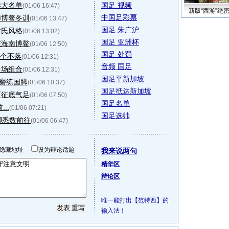
选大名单
国足 视频
(01/06 16:47)
新版“西游”绝
中国足彩票
师博鳌冬训
(01/06 13:47)
国足 朱广沪
谢氏风格
(01/06 13:02)
国足 亚洲杯
在海南博鳌
(01/06 12:50)
国足 处罚
一个不落
(01/06 12:31)
音频 国足
中场组合
(01/06 12:31)
国足平新加坡
"磨练国脚
(01/06 10:37)
国足抵达新加坡
西征底气足
(01/06 07:50)
国足名单
..
(01/06 07:21)
国足选帅
脚悉数前往
(01/06 06:47)
隐藏地址
设为辩论话题
我来说两句
精华区
辩论区
唯一能打出【范特西】的
输入法！