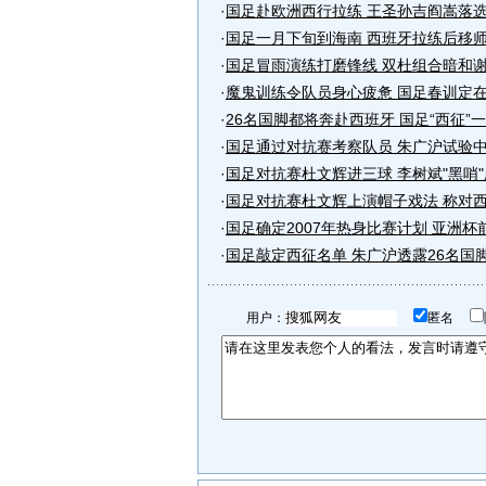
·
国足赴欧洲西行拉练 王圣孙吉阎嵩落
·
国足一月下旬到海南 西班牙拉练后移
·
国足冒雨演练打磨锋线 双杜组合暗和
·
魔鬼训练令队员身心疲惫 国足春训定
·
26名国脚都将奔赴西班牙 国足“西征”
·
国足通过对抗赛考察队员 朱广沪试验
·
国足对抗赛杜文辉进三球 李树斌"黑哨
·
国足对抗赛杜文辉上演帽子戏法 称对
·
国足确定2007年热身比赛计划 亚洲杯前.
·
国足敲定西征名单 朱广沪透露26名国
用户：
匿名