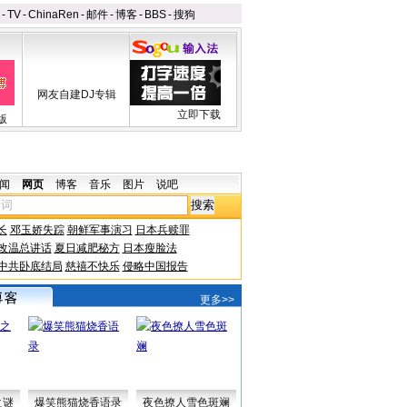
-
TV
-
ChinaRen
-
邮件
-
博客
-
BBS
-
搜狗
网友自建DJ专辑
立即下载
版
闻
网页
博客
音乐
图片
说吧
长
邓玉娇失踪
朝鲜军事演习
日本兵赎罪
改温总讲话
夏日减肥秘方
日本瘦脸法
中共卧底结局
慈禧不快乐
侵略中国报告
更多>>
之谜
爆笑熊猫烧香语录
夜色撩人雪色斑斓