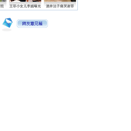
密照
王菲小女儿李嫣曝光
酒井法子痛哭谢罪