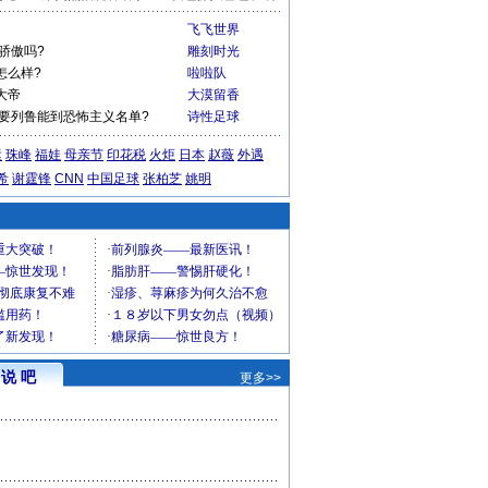
飞飞世界
骄傲吗?
雕刻时光
怎么样?
啦啦队
大帝
大漠留香
啥要列鲁能到恐怖主义名单?
诗性足球
运
珠峰
福娃
母亲节
印花税
火炬
日本
赵薇
外遇
希
谢霆锋
CNN
中国足球
张柏芝
姚明
说 吧
更多>>