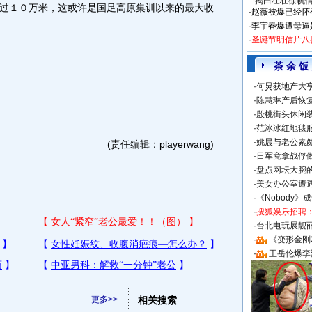
揭田壮壮徐帆
１０万米，这或许是国足高原集训以来的最大收
·
赵薇被爆已经怀
·
李宇春爆遭母逼
·
圣诞节明信片八
茶 余 饭
·
何炅获地产大亨
·
陈慧琳产后恢复
·
殷桃街头休闲装
·
范冰冰红地毯
·
姚晨与老公素
(责任编辑：playerwang)
·
日军竟拿战俘
·
盘点网坛大腕
·
美女办公室遭
·
《Nobody》
·
搜狐娱乐招聘
·
台北电玩展靓丽S
·
《变形金刚
·
王岳伦爆李
更多>>
相关搜索