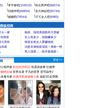
5)
李宇春吧
(104510)
快乐男声吧
(68574)
刘德华吧
(69854)
东方神起吧
(65744)
婚姻吧
(78544)
37℃女人吧
(6985)
 搜狐招商
更多>>
对口相声集
杜拉拉升职记
张震讲故事
红楼梦
-精绝古城
世界名著
平凡的世界
货币战争2
毒杀毒专家
经典手机游游格斗集
福彩3D走势图