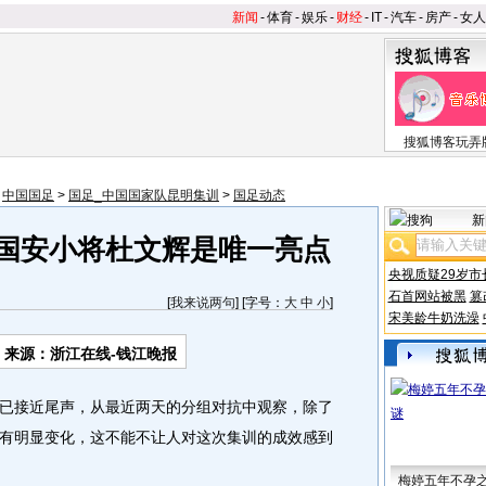
新闻
-
体育
-
娱乐
-
财经
-
IT
-
汽车
-
房产
-
女人
搜狐博客玩弄
>
中国国足
>
国足_中国国家队昆明集训
>
国足动态
新
 国安小将杜文辉是唯一亮点
央视质疑29岁市
石首网站被黑
篡
[
我来说两句
] [字号：
大
中
小
]
宋美龄牛奶洗澡
来源：浙江在线-钱江晚报
接近尾声，从最近两天的分组对抗中观察，除了
有明显变化，这不能不让人对这次集训的成效感到
梅婷五年不孕