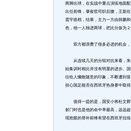
两脚出球，在实战中重点演练地面配
出任前锋，肇俊哲司职后腰，王新欣
震宇搭档，结果，主力一方由韩鹏和
色，他一人独进两球，把比分扳为２
双方都浪费了很多必进的机会，尤
从连续几天的分组对抗来看，朱广
始集训时相比并没有明显的进步。国
往给人懒散随意的印象，不断遭到冒
担心国足能否在西班牙热身赛中取得
值得一提的是，国安小将杜文辉在
射门时也是他的命中率最高，远远超
现抢眼的替补前锋有望在西班牙拉练