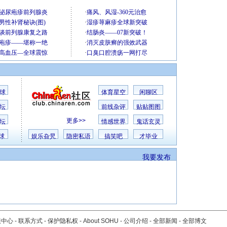
球
体育星空
闲聊区
坛
前线杂评
贴贴图图
更多>>
坛
情感世界
鬼话玄灵
球
娱乐旮旯
隐密私语
搞笑吧
才毕业
我要发布
服中心
-
联系方式
-
保护隐私权
-
About SOHU
-
公司介绍
-
全部新闻
-
全部博文