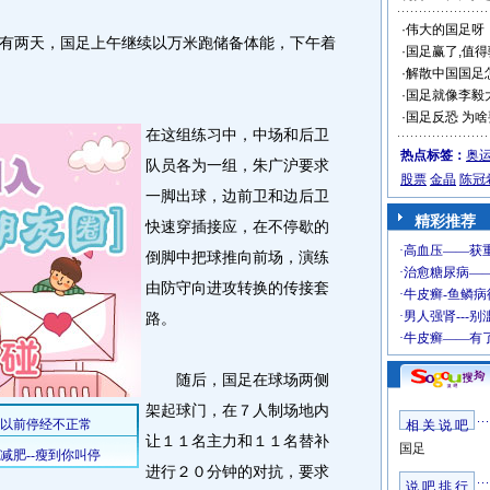
·
伟大的国足呀
两天，国足上午继续以万米跑储备体能，下午着
·
国足赢了,值得
·
解散中国国足
·
国足就像李毅
·
国足反恐 为
在这组练习中，中场和后卫
热点标签：
奥
队员各为一组，朱广沪要求
股票
金晶
陈冠
一脚出球，边前卫和边后卫
精彩推荐
快速穿插接应，在不停歇的
倒脚中把球推向前场，演练
由防守向进攻转换的传接套
路。
随后，国足在球场两侧
架起球门，在７人制场地内
相 关 说 吧
让１１名主力和１１名替补
国足
进行２０分钟的对抗，要求
说 吧 排 行