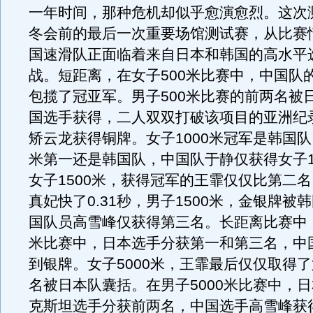
一年时间，那种危机却似乎愈演愈烈。这次
冬会前的最后一次重要场馆测试赛，从比赛
国速滑队正面临着来自日本和韩国的高水平
战。短距离，在女子500米比赛中，中国队
包揽了冠亚军。男子500米比赛的前两名被
国选手获得，二人双双打破该项目的亚洲纪
矫云龙获得铜牌。女子1000米冠军是韩国队，
米第一还是韩国队，中国队于静仅获得女子1
女子1500米，获得冠军的王霏仅仅比第二
真妃快了0.31秒，男子1500米，金银牌被
国队员高雪峰仅获得第三名。长距离比赛中，
米比赛中，日本选手分获第一和第三名，中
到银牌。女子5000米，王霏最后仅仅取得
名被日本队囊括。在男子5000米比赛中，
克斯坦选手分获前两名，中国选手高雪峰获