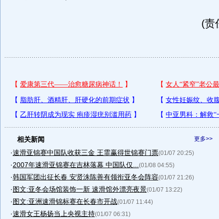
(责
相关新闻
更多>>
·
速滑亚锦赛中国队收获三金 王霏赢得世锦赛门票
(01/07 20:25)
·
2007年速滑亚锦赛在吉林落幕 中国队仅...
(01/08 04:55)
·
韩国军团出征长春 安贤洙陈善有领衔亚冬会阵容
(01/07 21:26)
·
图文:亚冬会场馆装饰一新 速滑馆外漂亮夜景
(01/07 13:22)
·
图文:亚洲速滑锦标赛在长春市开战
(01/07 11:44)
·
速滑女王杨扬当上央视主持
(01/07 06:31)