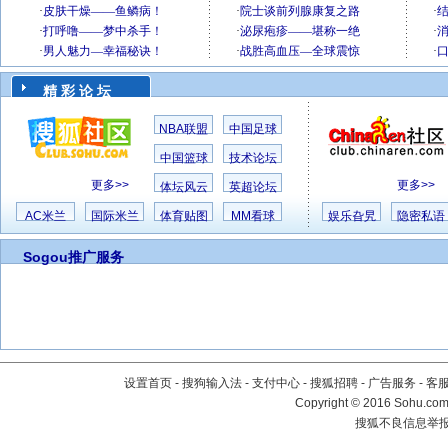
精 彩 论 坛
NBA联盟
中国足球
中国篮球
技术论坛
更多>>
更多>>
体坛风云
英超论坛
AC米兰
国际米兰
体育贴图
MM看球
娱乐旮旯
隐密私语
Sogou推广服务
设置首页
-
搜狗输入法
-
支付中心
-
搜狐招聘
-
广告服务
-
客
Copyright
©
2016 Sohu.com 
搜狐不良信息举