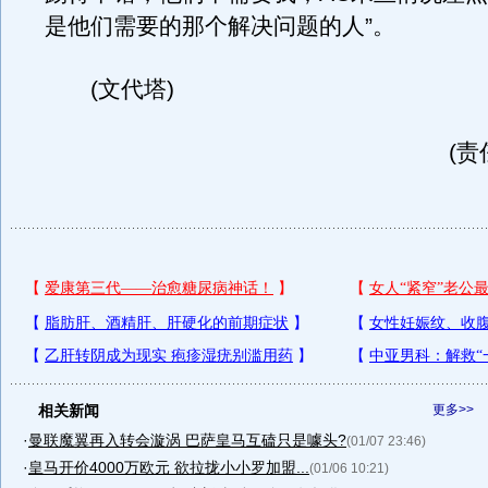
是他们需要的那个解决问题的人”。
(文代塔)
(责
相关新闻
更多>>
·
曼联魔翼再入转会漩涡 巴萨皇马互磕只是噱头?
(01/07 23:46)
·
皇马开价4000万欧元 欲拉拢小小罗加盟...
(01/06 10:21)