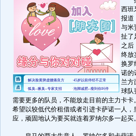
据
西班
报道
与米
扯了
之后
终放
换罗
诺的
兰方
球队
需要更多的队员，不能放走目前的主力卡卡
希望以较低代价租借或者引进卡萨诺一人，
应，顽固地认为要买就连着罗纳尔多一起买