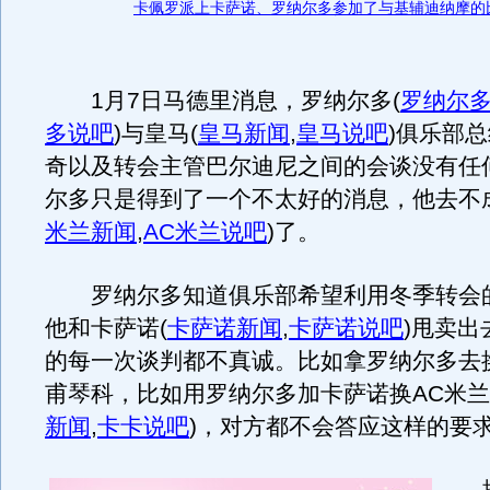
卡佩罗派上卡萨诺、罗纳尔多参加了与基辅迪纳摩的
1月7日马德里消息，罗纳尔多
(
罗纳尔
多说吧
)
与皇马
(
皇马新闻
,
皇马说吧
)
俱乐部总
奇以及转会主管巴尔迪尼之间的会谈没有任
尔多只是得到了一个不太好的消息，他去不
米兰新闻
,
AC米兰说吧
)
了。
罗纳尔多知道俱乐部希望利用冬季转会
他和卡萨诺
(
卡萨诺新闻
,
卡萨诺说吧
)
甩卖出
的每一次谈判都不真诚。比如拿罗纳尔多去
甫琴科，比如用罗纳尔多加卡萨诺换AC米
新闻
,
卡卡说吧
)
，对方都不会答应这样的要