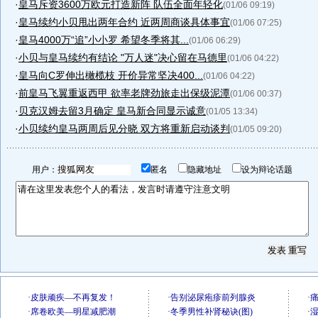
·
皇马斥资3600万欧元打造新阵 队伍全面年轻化
(01/06 09:19)
·
皇马续约小贝甩出两年合约 近两周商谈具体事宜
(01/06 07:25)
·
皇马4000万“追”小小罗 希望冬季将其...
(01/06 06:29)
·
小贝与皇马续约有结论 "万人迷"决心留在马德里
(01/06 04:22)
·
皇马向C罗伸出橄榄枝 开价异常坚决400...
(01/06 04:22)
·
前皇马飞翼重返西甲 欲率老牌劲旅走出保级泥潭
(01/06 00:37)
·
贝克汉姆去留3月确定 皇马新合同显示诚意
(01/05 13:34)
·
小贝续约皇马两周后见分晓 双方将重新启动谈判
(01/05 09:20)
用户：
匿名
隐藏地址
设为辩论话题