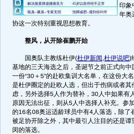
印象
年奥
协这一次特别重视思想教育。
整风，从开除崔鹏开始
国奥队主教练杜伊
(
杜伊新闻
,
杜伊说吧
)
基地的三天海选之后，圣诞节之前正式向中
一份“30＋5”的赴欧集训大名单，在这份大名
是杜伊圈定的赴欧人选，但出于伤病或者其
虑，另外选择5人作为替补，30人中如果有
原因无法出征，则从5人中选择人补充。参
的16名08奥运适龄球员中有4人落选，除了
被足协开除之外，其中最引人注目的还是谭
闵的落选。