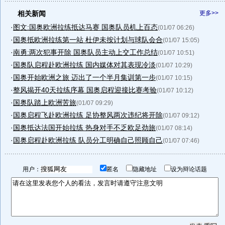
相关新闻
更多>>
·
图文:国奥欧洲拉练抵达马赛 国奥队员机上百态
(01/07 06:26)
·
国奥抵欧洲拉练第一站 杜伊未按计划与球队会合
(01/07 15:05)
·
南勇:两次犯事开除 国奥队员主动上交工作总结
(01/07 10:51)
·
国奥队启程赴欧洲拉练 国内媒体对其表现冷淡
(01/07 10:29)
·
国奥开始欧洲之旅 迈出了一个半月集训第一步
(01/07 10:15)
·
整风揭开40天拉练序幕 国奥启程迎接比赛考验
(01/07 10:12)
·
国奥队踏上欧洲苦旅
(01/07 09:29)
·
国奥启程飞赴欧洲拉练 足协整风两次违纪将开除
(01/07 09:12)
·
国奥抵达法国开始拉练 热身对手不乏欧足劲旅
(01/07 08:14)
·
国奥启程赴欧洲拉练 队员分工明确自己照顾自己
(01/07 07:46)
用户：
匿名
隐藏地址
设为辩论话题