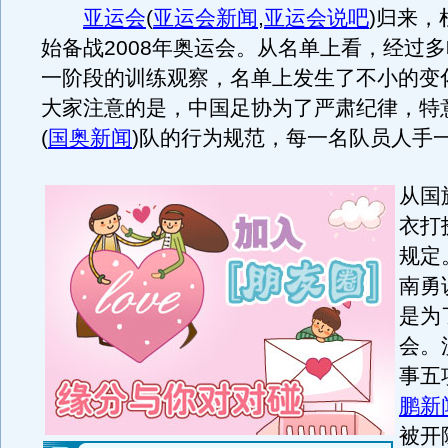
亚运会
(
亚运会新闻
,
亚运会说吧
)
归来，
始备战2008年奥运会。从名单上看，经过
一阶段的训练观察，名单上发生了不小的变
大家注意的是，中国足协为了严肃纪律，特
(
国奥新闻
)
队的行为规范，每一名队员人手
从国
衣打
规定
南勇
是为
会。
事五
鹏新
被开