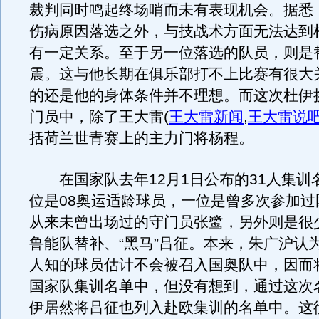
裁判同时鸣起终场哨而未有表现机会。据悉
伤病原因落选之外，与技战术方面无法达到
有一定关系。至于另一位落选的队员，则是
震。这与他长期在俱乐部打不上比赛有很大
的还是他的身体条件并不理想。而这次杜伊
门员中，除了王大雷
(
王大雷新闻
,
王大雷说
括荷兰世青赛上的主力门将杨程。
在国家队去年12月1日公布的31人集训
位是08奥运适龄球员，一位是曾多次参加过
从来未曾出场过的守门员张鹭，另外则是很
鲁能队替补、“黑马”吕征。本来，朱广沪认
人知的球员估计不会被召入国奥队中，因而
国家队集训名单中，但没有想到，通过这次
伊居然将吕征也列入赴欧集训的名单中。这