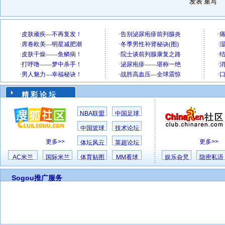
精 彩 论 坛
NBA联盟
中国足球
中国篮球
技术论坛
更多>>
更多>>
体坛风云
英超论坛
AC米兰
国际米兰
体育贴图
MM看球
娱乐旮旯
隐密私语
Sogou推广服务