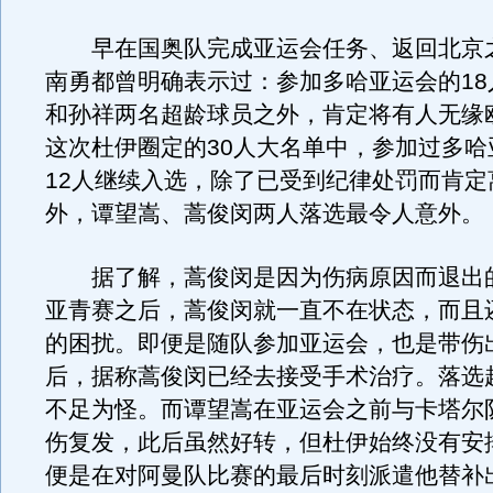
早在国奥队完成亚运会任务、返回北京
南勇都曾明确表示过：参加多哈亚运会的18
和孙祥两名超龄球员之外，肯定将有人无缘
这次杜伊圈定的30人大名单中，参加过多哈
12人继续入选，除了已受到纪律处罚而肯定
外，谭望嵩、蒿俊闵两人落选最令人意外。
据了解，蒿俊闵是因为伤病原因而退出
亚青赛之后，蒿俊闵就一直不在状态，而且
的困扰。即便是随队参加亚运会，也是带伤
后，据称蒿俊闵已经去接受手术治疗。落选
不足为怪。而谭望嵩在亚运会之前与卡塔尔
伤复发，此后虽然好转，但杜伊始终没有安
便是在对阿曼队比赛的最后时刻派遣他替补