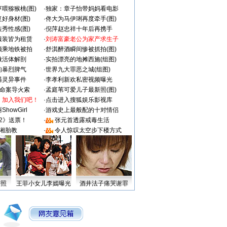
喂猕猴桃(图)
·
独家：章子怡带妈妈看电影
好身材(图)
·
佟大为马伊琍再度牵手(图)
秀性感(图)
·
倪萍赵忠祥十年后再携手
服装皆为租赁
·
刘涛富豪老公为家产求生子
颜乘地铁被拍
·
舒淇醉酒瞬间惨被抓拍(图)
做活体解剖
·
实拍漂亮的地摊西施(组图)
的暴烈脾气
·
世界九大罪恶之城(组图)
遇灵异事件
·
李孝利新欢私密视频曝光
成命案导火索
·
孟庭苇可爱儿子最新照(图)
：加入我们吧！
·
点击进入搜狐娱乐影视库
howGirl
·
游戏史上最般配的十对情侣
2》送票！
·
张元首透露戒毒生活
湘胎教
·
令人惊叹太空步下楼方式
密照
王菲小女儿李嫣曝光
酒井法子痛哭谢罪