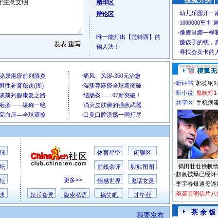
搜狐分类 |
精华区
辩论区
唯一能打出【范特西】的
输入法！
·
听评书
|
郭德纲
·
听小说
|
鬼吹灯1
·
共享区
|
手机病
球
体育星空
闲聊区
揭田壮壮徐帆
坛
前线杂评
贴贴图图
·
赵薇被爆已经怀
更多>>
坛
情感世界
鬼话玄灵
·
李宇春爆遭母逼
·
圣诞节明信片八
球
娱乐旮旯
隐密私语
搞笑吧
才毕业
茶 余 饭
我要发布