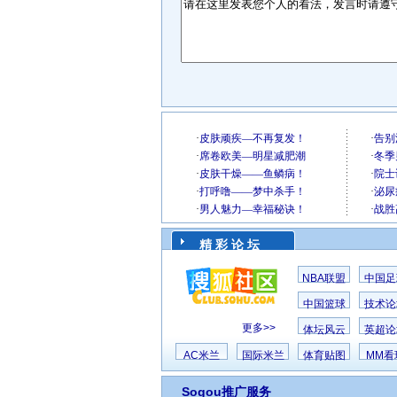
精 彩 论 坛
NBA联盟
中国足
中国篮球
技术论
更多>>
体坛风云
英超论
AC米兰
国际米兰
体育贴图
MM看
Sogou推广服务