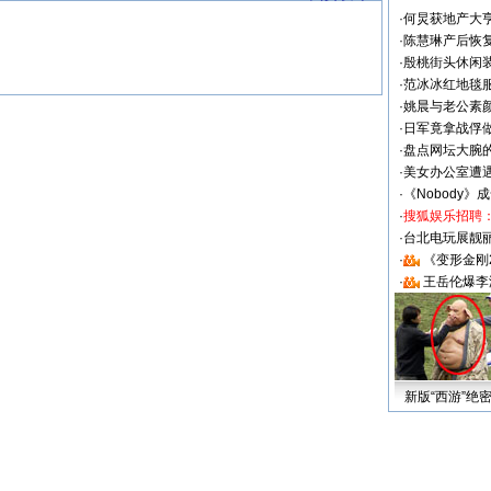
·
何炅获地产大亨
·
陈慧琳产后恢复
·
殷桃街头休闲装
·
范冰冰红地毯
·
姚晨与老公素
·
日军竟拿战俘
·
盘点网坛大腕
·
美女办公室遭
·
《Nobody》
·
搜狐娱乐招聘
·
台北电玩展靓丽S
·
《变形金刚
·
王岳伦爆李
新版“西游”绝