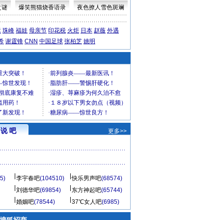
之谜
爆笑熊猫烧香语录
夜色撩人雪色斑斓
运
珠峰
福娃
母亲节
印花税
火炬
日本
赵薇
外遇
希
谢霆锋
CNN
中国足球
张柏芝
姚明
说 吧
更多>>
5)
李宇春吧
(104510)
快乐男声吧
(68574)
刘德华吧
(69854)
东方神起吧
(65744)
婚姻吧
(78544)
37℃女人吧
(6985)