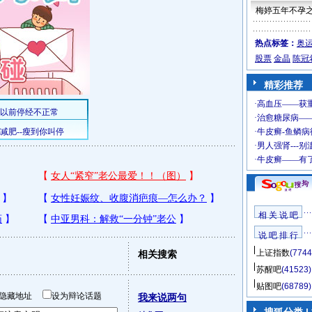
梅婷五年不孕
热点标签：
奥
股票
金晶
陈冠
精彩推荐
相 关 说 吧
说 吧 排 行
上证指数
(7744
相关搜索
苏醒吧
(41523)
贴图吧
(68789)
隐藏地址
设为辩论话题
我来说两句