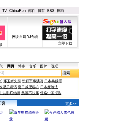
-
TV
-
ChinaRen
-
邮件
-
博客
-
BBS
-
搜狗
网友自建DJ专辑
立即下载
版
闻
网页
博客
音乐
图片
说吧
长
邓玉娇失踪
朝鲜军事演习
日本兵赎罪
改温总讲话
夏日减肥秘方
日本瘦脸法
中共卧底结局
慈禧不快乐
侵略中国报告
更多>>