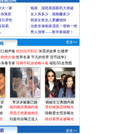
 搜狐招商
更多>>
对口相声集
杜拉拉升职记
张震讲故事
红楼梦
-精绝古城
世界名著
平凡的世界
货币战争2
毒杀毒专家
经典手机游游格斗集
福彩3D走势图
情史
李冰冰被爆已婚
揭秘生父离婚内幕
孕
·
揭刘晓庆离婚内幕
·
李幼斌新恋情曝光
婚
·
周迅王艳婆媳相见
·
陆毅爱女照首曝光
折
·
刘嘉玲自曝正造人
·
陈好新男友被曝光
 后
更多>>