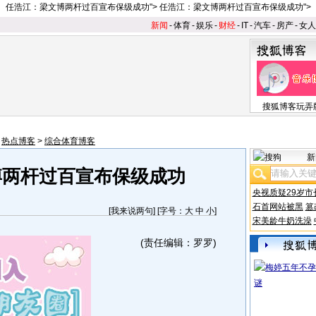
任浩江：
梁文博两杆过百宣布保级成功
">
任浩江：
梁文博两杆过百宣布保级成功
">
新闻
-
体育
-
娱乐
-
财经
-
IT
-
汽车
-
房产
-
女人
搜狐博客玩弄
>
热点博客
>
综合体育博客
新
博两杆过百宣布保级成功
央视质疑29岁市
石首网站被黑
篡
[
我来说两句
] [字号：
大
中
小
]
宋美龄牛奶洗澡
(责任编辑：罗罗)