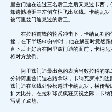
里兹门迪在连过三名后卫之后又晃过卡西，
却遗憾地砸中左侧立柱飞出底线。卡纳瓦罗
被阿里兹门迪晃过的后卫。
在拉科前锋的轮番冲击下，卡纳瓦罗的
挫，在下半场50分钟时，他在解围时竟然踢
直下后正好落在阿里兹门迪的面前，卡纳瓦
将对方放倒。
阿里兹门迪最出色的表演当数拉科的第二
分钟阿里兹门迪右路拿球，卡纳瓦罗冲到边
兹门迪在底线处轻松趟过卡纳瓦罗，横传帮
扩大比分。在拉科球员疯狂庆祝之际，卡纳
写满了尴尬。