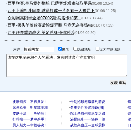
·
西甲联赛:皇马意外翻船 巴萨客场艰难获取平局
(01/08 13:54)
·
西甲上演打斗闹剧 球员打成一片各有一人被罚下
(01/08 11:25)
·
众彩网高阳半全场07002期:马洛卡和莱...
(01/07 17:44)
·
西甲-领头羊落败赛后险爆群殴 马竞无奈客场虫
(01/07 07:15)
·
西甲联赛重燃战火 英足总杯强强对话
(01/06 09:20)
用户：
匿名
隐藏地址
设为辩论话题