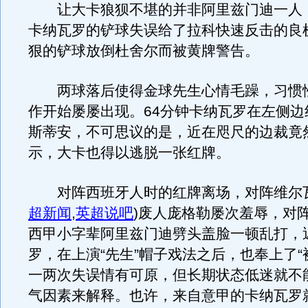
让大卡狼狈不堪的并非阿里兹门迪一人，
卡纳瓦罗的铲球失误给了拉科快速反击的良
狠的铲球放倒杜舍尔而被黄牌警告。
两球落后使得金球先生心情毛躁，习惯
作开始屡屡出现。64分钟卡纳瓦罗在左侧边
斯蒂安，不可思议的是，近在咫尺的边裁竟
示，大卡也得以逃脱一张红牌。
对阵西班牙人时的红牌离场，对阵维尔
超新闻
,
英超说吧
)
废人庞格勒屡次羞辱，对
西甲小字辈阿里兹门迪劈头盖脸一顿乱打，
罗，在上演“先生”帽子戏法之后，也奉上了“
一两次失误情有可原，但长期状态低迷就不
气因素来解释。也许，来自意甲的卡纳瓦罗