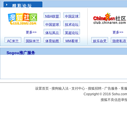
精 彩 论 坛
NBA联盟
中国足球
中国篮球
技术论坛
更多>>
更多>>
体坛风云
英超论坛
AC米兰
国际米兰
体育贴图
MM看球
娱乐旮旯
隐密私语
Sogou推广服务
设置首页
-
搜狗输入法
-
支付中心
-
搜狐招聘
-
广告服务
-
客
Copyright
©
2016 Sohu.com 
搜狐不良信息举