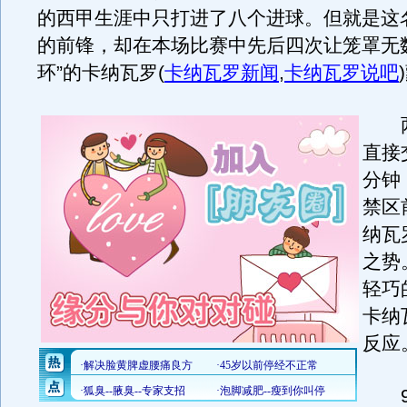
的西甲生涯中只打进了八个进球。但就是这
的前锋，却在本场比赛中先后四次让笼罩无
环”的卡纳瓦罗
(
卡纳瓦罗新闻
,
卡纳瓦罗说吧
)
两
直接
分钟
禁区
纳瓦
之势
轻巧
卡纳
反应
9