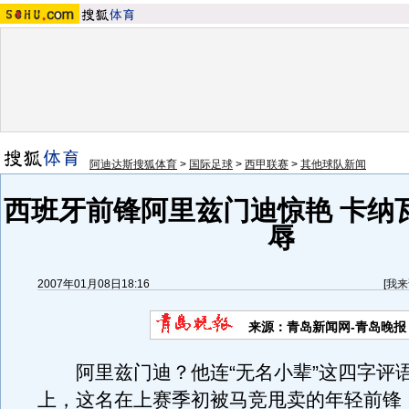
阿迪达斯搜狐体育
>
国际足球
>
西甲联赛
>
其他球队新闻
西班牙前锋阿里兹门迪惊艳 卡纳
辱
2007年01月08日18:16
[
我来
来源：青岛新闻网-青岛晚报
阿里兹门迪？他连“无名小辈”这四字评
上，这名在上赛季初被马竞甩卖的年轻前锋