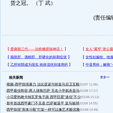
货之冠。 （丁 武）
(责任编
相关新闻
更多>>
·
视频-西甲惊现暴力 法比亚诺与前皇马后卫互殴
(01/07 11:06)
·
西甲最佳阵容-两人拯救巴萨 无名小卒弑杀皇马
(01/08 17:17)
·
小贝爱热吻卡纳瓦罗兔子跳 西甲巨星"迷信"不少
(01/08 15:12)
·
新年首战西甲豪门不见喜:巴萨被逼平 皇马输球
(01/08 14:55)
·
西甲惊现“形体斗殴”打架一样可以像艺术般优雅
(01/08 14:49)