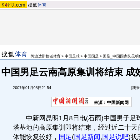
阿迪达斯搜狐体育
>
中国足球
>
中国国足
>
国足_中国国家队昆明
中国男足云南高原集训将结束 成
2007年01月08日21:54
[
我来
来源：中国新闻网
中新网昆明1月8日电(石雨)中国男子足
塔基地的高原集训即将结束，经过近二十天
体能恢复较好，
国足
(
国足新闻
,
国足说吧
)
状