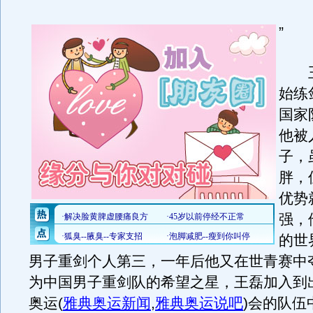
”
王磊
始练
国家
他被
子，
胖，
优势
强，
的世
男子重剑个人第三，一年后他又在世青赛中
为中国男子重剑队的希望之星，王磊加入到出
奥运
(
雅典奥运新闻
,
雅典奥运说吧
)
会的队伍