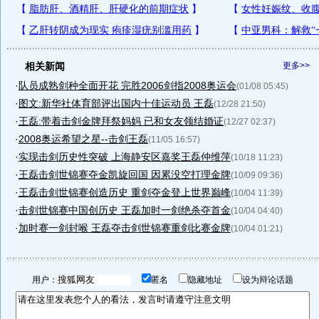
相关新闻
更多>>
·
队员成熟剑种全面开花 完胜2006剑指2008奥运会
(01/08 05:45)
·
图文:新华社体育部评出国内十佳运动员 王磊
(12/28 21:50)
·
王磊:带着击剑金牌拜祭妈妈 已和女友领结婚证
(12/27 02:37)
·
2008奥运希望之星--击剑王磊
(11/05 16:57)
·
实现击剑历史性突破 上海静安区嘉奖王磊仲维萍
(10/18 11:23)
·
王磊击剑世锦赛夺金凯旋回国 因累没空打理金牌
(10/09 09:36)
·
王磊击剑世锦赛创造历史 重剑夺金登上世界巅峰
(10/04 11:39)
·
击剑世锦赛中国创历史 王磊加时一剑绝杀夺首金
(10/04 04:40)
·
加时赛一剑封喉 王磊夺击剑世锦赛重剑比赛金牌
(10/04 01:21)
用户：
匿名
隐藏地址
设为辩论话题