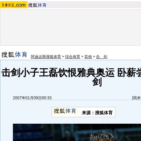
阿迪达斯搜狐体育
>
综合体育
>
其他
>
击 剑
击剑小子王磊饮恨雅典奥运 卧薪
剑
2007年01月09日00:33
[
我来
来源：搜狐体育