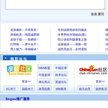
精 彩 论 坛
NBA联盟
中国足球
中国篮球
技术论坛
更多>>
更多>>
体坛风云
英超论坛
AC米兰
国际米兰
体育贴图
MM看球
娱乐旮旯
隐密私语
Sogou推广服务