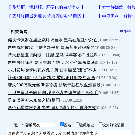
相关新闻
更多>>
·
偏执卡佩罗在里亚索球场自杀 皇马在混乱中死亡
(01/08 23:56)
·
西甲双雄疲软:巴萨客场平局 皇马新援难破魔咒
(01/09 08:37)
·
两大新星登场两眼一抹黑 皇马14年客场不胜拉科
(01/08 18:40)
·
西甲最佳阵容-两人拯救巴萨 无名小卒弑杀皇马
(01/08 17:17)
·
小贝爱热吻卡纳瓦罗兔子跳 西甲巨星"迷信"不少
(01/08 15:12)
·
辣妹2006事业人气最糟糕 被批评只剩22年寿命
(01/08 15:08)
·
菲戈900万欧元签伊蒂哈德 超级年薪征战亚洲赛场
(01/08 14:58)
·
小贝与皇马合同到期 埃里克森希望与爱将再牵手
(01/08 14:56)
·
贝克汉姆岁末东京之旅(组图)
(01/08 12:29)
·
两位新星首次亮相失败 皇马2球负拉科遭遇连败
(01/08 10:27)
用户：
匿名
隐藏地址
设为辩论话题