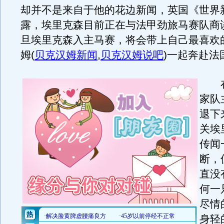
却并不是来自于他的花边新闻，英国《世界
露，埃里克森目前正在与法甲劲旅马赛队商
旦埃里克森入主马赛，将会带上自己最喜欢
姆
(
贝克汉姆新闻
,
贝克汉姆说吧
)
一起奔赴法
在
家队
退下
关埃
传闻
断，
直没
何一
尽情
身轻