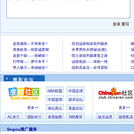
精 彩 论 坛
NBA联盟
中国足球
中国篮球
技术论坛
更多>>
更多>>
体坛风云
英超论坛
AC米兰
国际米兰
体育贴图
MM看球
娱乐旮旯
隐密私语
Sogou推广服务