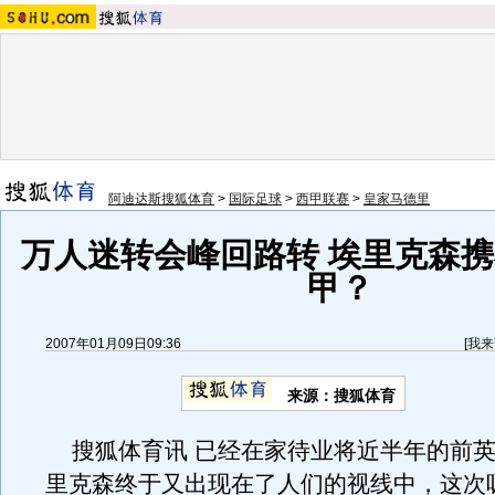
阿迪达斯搜狐体育
>
国际足球
>
西甲联赛
>
皇家马德里
万人迷转会峰回路转 埃里克森
甲？
2007年01月09日09:36
[
我来
来源：搜狐体育
搜狐体育讯 已经在家待业将近半年的前英
里克森终于又出现在了人们的视线中，这次