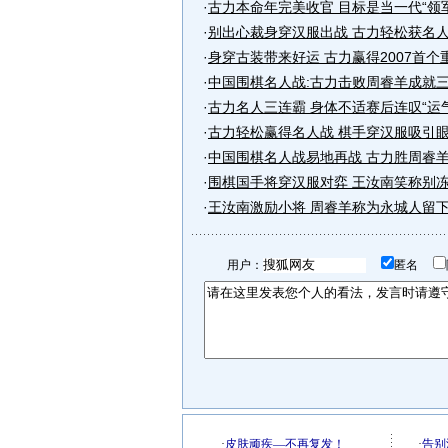
·
古力本命年完美收官 目标是当一代“领
·
别出心裁身穿汉服出战 古力轻松获名
·
身穿古装带来好运 古力赢得2007首个
·
中国围棋名人战:古力击败周睿羊成就
·
古力名人三连霸 身体不适赛后连叹“运
·
古力轻松赢得名人战 棋手穿汉服吸引眼
·
中国围棋名人战易地再战 古力胜周睿
·
围棋国手将穿汉服对弈 王汝南笑称别
·
王汝南激励小将 周睿羊称为永城人留
用户：
匿名