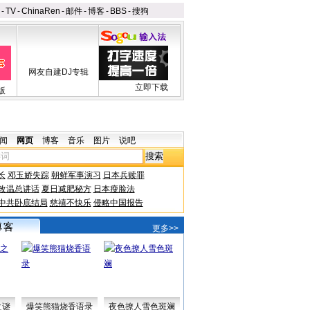
-
TV
-
ChinaRen
-
邮件
-
博客
-
BBS
-
搜狗
网友自建DJ专辑
立即下载
版
闻
网页
博客
音乐
图片
说吧
长
邓玉娇失踪
朝鲜军事演习
日本兵赎罪
改温总讲话
夏日减肥秘方
日本瘦脸法
中共卧底结局
慈禧不快乐
侵略中国报告
更多>>
之谜
爆笑熊猫烧香语录
夜色撩人雪色斑斓