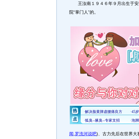
王汝南１９４６年９月出生于安徽
院“掌门人”的。
闻
,
罗洗河说吧
)
、古力先后在世界大