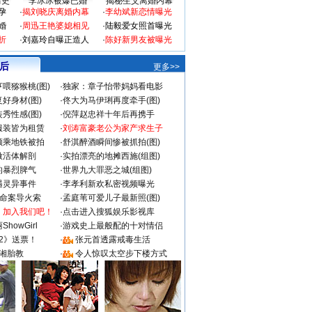
情史
李冰冰被爆已婚
揭秘生父离婚内幕
孕
·
揭刘晓庆离婚内幕
·
李幼斌新恋情曝光
婚
·
周迅王艳婆媳相见
·
陆毅爱女照首曝光
折
·
刘嘉玲自曝正造人
·
陈好新男友被曝光
 后
更多>>
喂猕猴桃(图)
·
独家：章子怡带妈妈看电影
好身材(图)
·
佟大为马伊琍再度牵手(图)
秀性感(图)
·
倪萍赵忠祥十年后再携手
服装皆为租赁
·
刘涛富豪老公为家产求生子
颜乘地铁被拍
·
舒淇醉酒瞬间惨被抓拍(图)
做活体解剖
·
实拍漂亮的地摊西施(组图)
的暴烈脾气
·
世界九大罪恶之城(组图)
遇灵异事件
·
李孝利新欢私密视频曝光
成命案导火索
·
孟庭苇可爱儿子最新照(图)
：加入我们吧！
·
点击进入搜狐娱乐影视库
howGirl
·
游戏史上最般配的十对情侣
2》送票！
·
张元首透露戒毒生活
湘胎教
·
令人惊叹太空步下楼方式