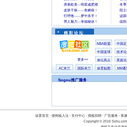
精 彩 论 坛
NBA联盟
中国足
中国篮球
技术论
更多>>
体坛风云
英超论
AC米兰
国际米兰
体育贴图
MM看
Sogou推广服务
设置首页
-
搜狗输入法
-
支付中心
-
搜狐招聘
-
广告服务
-
客
Copyright
©
2016 Sohu.com 