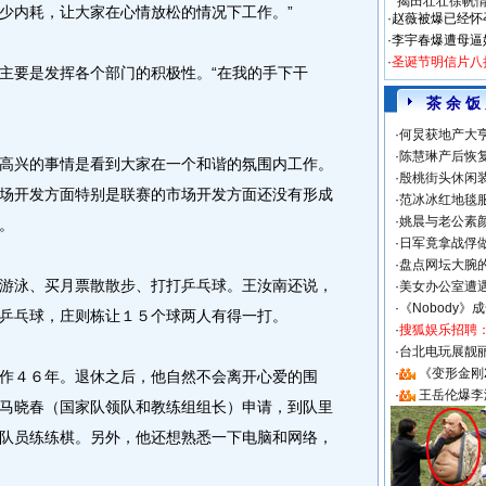
揭田壮壮徐帆
少内耗，让大家在心情放松的情况下工作。”
·
赵薇被爆已经怀
·
李宇春爆遭母逼
·
圣诞节明信片八
要是发挥各个部门的积极性。“在我的手下干
茶 余 饭
·
何炅获地产大亨
·
陈慧琳产后恢复
兴的事情是看到大家在一个和谐的氛围内工作。
·
殷桃街头休闲装
场开发方面特别是联赛的市场开发方面还没有形成
·
范冰冰红地毯
·
姚晨与老公素
。
·
日军竟拿战俘
·
盘点网坛大腕
泳、买月票散散步、打打乒乓球。王汝南还说，
·
美女办公室遭
·
《Nobody》
乒乓球，庄则栋让１５个球两人有得一打。
·
搜狐娱乐招聘
·
台北电玩展靓丽S
·
《变形金刚
４６年。退休之后，他自然不会离开心爱的围
·
王岳伦爆李
马晓春（国家队领队和教练组组长）申请，到队里
队员练练棋。另外，他还想熟悉一下电脑和网络，