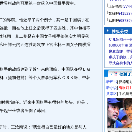
世界棋战的冠军第一次落入中国棋手囊中。
上证指数
(7744
苏醒吧
(41523)
”的称谓。他还举了两个例子，其一是中国棋手在
贴图吧
(68789)
连败，而在他上任之后获得了四连胜，其中包括不
搜狐分类 |
战胜张栩；其二则是在中国女子棋手整体实力明显落
和王祥云的五连胜两次在正官庄杯三国女子围棋擂
手的战绩达到了近年来的顶峰。中国队夺得ＬＧ
杯（提前包揽）等个人赛事冠军和ＣＳＫ杯、中韩
·
听评书
|
郭德纲
·
听小说
|
鬼吹灯1
·
共享区
|
手机病
时机”卸任。近来中国棋手有很好的势头。但是，
平起平坐或者压倒了韩日。
时，王汝南说：“我觉得自己最好的地方是与人