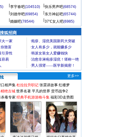
5)
李宇春吧
(104510)
快乐男声吧
(68574)
刘德华吧
(69854)
东方神起吧
(65744)
婚姻吧
(78544)
37℃女人吧
(6985)
 搜狐招商
更多>>
对口相声集
杜拉拉升职记
张震讲故事
红楼梦
-精绝古城
世界名著
平凡的世界
货币战争2
毒杀毒专家
经典手机游游格斗集
福彩3D走势图