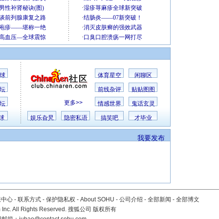
球
体育星空
闲聊区
坛
前线杂评
贴贴图图
更多>>
坛
情感世界
鬼话玄灵
球
娱乐旮旯
隐密私语
搞笑吧
才毕业
我要发布
服中心
-
联系方式
-
保护隐私权
-
About SOHU
-
公司介绍
-
全部新闻
-
全部博文
Inc. All Rights Reserved. 搜狐公司
版权所有