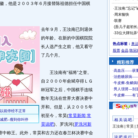
，他是２００３年６月接替陈祖德担任中国棋
·
王汝南:"忘记"
·
周末愉快
·
联赛
·
[吾儿子超初长
去年９月，王汝南已到退休
·
33位大牌玩弄
的年龄。在新的中国棋院院
热点标签：
奥
长人选产生之前，他又看守
股票
金晶
陈冠
了几个月。
精彩推荐
王汝南有“福将”之誉。
自２０００年俞斌夺得ＬＧ
杯冠军之后，中国棋手连续
数年无法在世界大赛决赛中
开和。但是，从２００５年
初至今，常昊
(
常昊新闻
,
常
相 关 说 吧
昊说吧
)
、罗洗河
(
罗洗河新
王汝南
|
常昊
|
赛中称王。此外，常昊和古力还在春兰杯决赛中会
说 吧 排 行