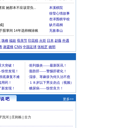
诸宸 她那本不应该背负...
本溪棋院
徐莹心情故事
杏泽围棋学校
成]
缺月疏桐
于股掌间 14年选帅糊涂账
无敌泰山
运
珠峰
福娃
母亲节
印花税
火炬
日本
赵薇
外遇
希
谢霆锋
CNN
中国足球
张柏芝
姚明
说 吧
更多>>
罗洗河
|
庄则栋
|
古力