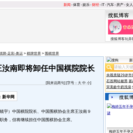
新闻
-
体育
-
娱乐
-
财经
-
IT
-
汽车
-
房产
-
女人
搜狐博客玩弄
棋牌-足彩-奥运
>
棋牌世界
>
围棋世界
新
将王汝南即将卸任中国棋院院长
央视质疑29岁市
石首网站被黑
篡
[
我来说两句
] [字号：
大
中
小
]
宋美龄牛奶洗澡
：新华网
宇）中国棋院院长、中国围棋协会主席王汝南９
职务，但将继续担任中国围棋协会主席。
梅婷五年不孕