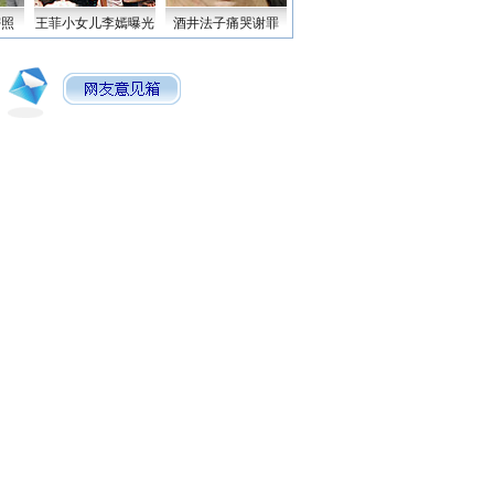
密照
王菲小女儿李嫣曝光
酒井法子痛哭谢罪