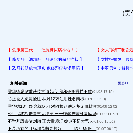
(责
相关新闻
更多>>
·
霍华德爆发重获范甘迪芳心:我和姚明搭档不错
(01/08 17:15)
·
防止被人恶意抢注 林丹12万注册姓名商标
(01/10 00:10)
·
霍华德13年终磨就妖刀 对阿根廷铁汉亦见血封喉
(01/09 12:02)
·
公牛悍将砍麦祭三大绝招 一一破解麦蒂独啸风城
(01/09 11:59)
·
不学基恩崇敬刘翔 王大雷:我是姚迷不是大恶人
(01/08 13:01)
·
不是所有的目标都是越高越好———陈江华:做...
(01/07 08:17)