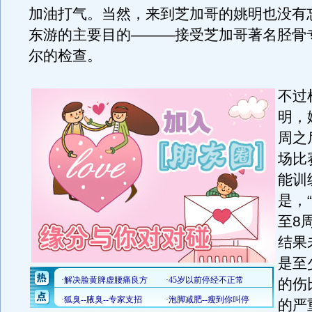
加油打气。当然，来到芝加哥的姚明也没有
东游的主要目的———接受芝加哥著名胫骨
尔的检查。
不过
明，
周之
场比
能训
是，
至8
结果
是至
的伤
的严