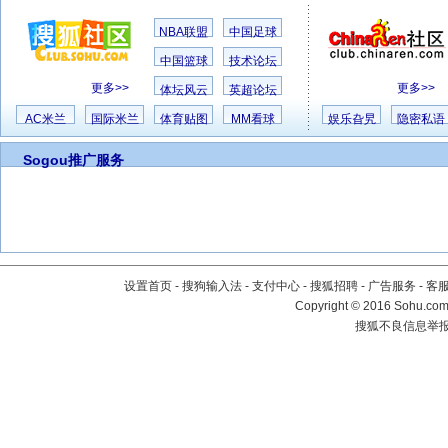
NBA联盟
中国足球
中国篮球
技术论坛
更多>>
更多>>
体坛风云
英超论坛
AC米兰
国际米兰
体育贴图
MM看球
娱乐旮旯
隐密私语
Sogou推广服务
设置首页
-
搜狗输入法
-
支付中心
-
搜狐招聘
-
广告服务
-
客
Copyright
©
2016 Sohu.com 
搜狐不良信息举