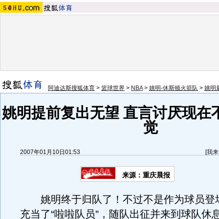
阿迪达斯搜狐体育
>
篮球世界
>
NBA
>
姚明-休斯顿火箭队
>
姚明
姚明提前复出无望 直言讨厌现在
觉
2007年01月10日01:53
[
我来
来源：重庆晨报
姚明终于归队了！不过不是作为球员登
充当了“啦啦队员”，随队出征并来到球队休