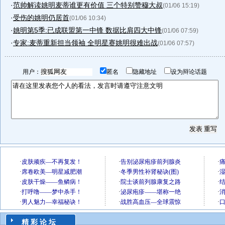
·
范帅解读姚明麦蒂谁更有价值 三个特别赞穆大叔
(01/06 15:19)
·
受伤的姚明仍居首
(01/06 10:34)
·
姚明第5季:已成联盟第一中锋 数据比肩四大中锋
(01/06 07:59)
·
专家:麦蒂重新担当领袖 全明星赛姚明很难出战
(01/06 07:57)
用户：
匿名
隐藏地址
设为辩论话题
精 彩 论 坛