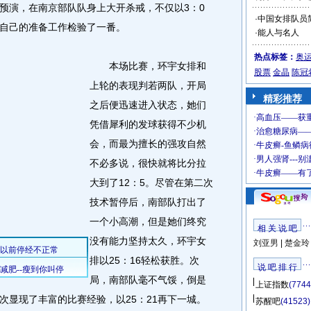
预演，在南京部队队身上大开杀戒，不仅以3：0
·
中国女排队员
自己的准备工作检验了一番。
·
能人与名人
热点标签：
奥
本场比赛，环宇女排和
股票
金晶
陈冠
上轮的表现判若两队，开局
精彩推荐
之后便迅速进入状态，她们
凭借犀利的发球获得不少机
会，而最为擅长的强攻自然
不必多说，很快就将比分拉
大到了12：5。尽管在第二次
技术暂停后，南部队打出了
一个小高潮，但是她们终究
相 关 说 吧
没有能力坚持太久，环宇女
刘亚男
|
楚金玲
排以25：16轻松获胜。次
说 吧 排 行
局，南部队毫不气馁，倒是
上证指数
(7744
次显现了丰富的比赛经验，以25：21再下一城。
苏醒吧
(41523)