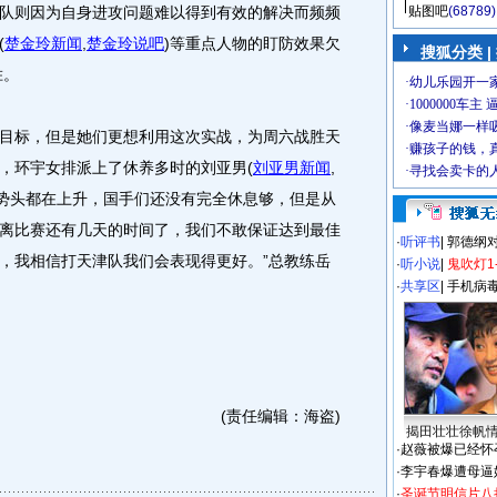
队则因为自身进攻问题难以得到有效的解决而频频
贴图吧
(68789)
(
楚金玲新闻
,
楚金玲说吧
)
等重点人物的盯防效果欠
搜狐分类 |
胜。
标，但是她们更想利用这次实战，为周六战胜天
，环宇女排派上了休养多时的刘亚男
(
刘亚男新闻
,
的势头都在上升，国手们还没有完全休息够，但是从
离比赛还有几天的时间了，我们不敢保证达到最佳
·
听评书
|
郭德纲
，我相信打天津队我们会表现得更好。”总教练岳
·
听小说
|
鬼吹灯1
·
共享区
|
手机病
(责任编辑：海盗)
揭田壮壮徐帆
·
赵薇被爆已经怀
·
李宇春爆遭母逼
·
圣诞节明信片八