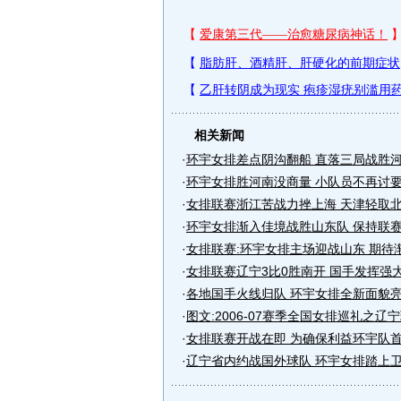
相关新闻
·
环宇女排差点阴沟翻船 直落三局战胜
·
环宇女排胜河南没商量 小队员不再讨
·
女排联赛浙江苦战力挫上海 天津轻取
·
环宇女排渐入佳境战胜山东队 保持联
·
女排联赛:环宇女排主场迎战山东 期待
·
女排联赛辽宁3比0胜南开 国手发挥强大
·
各地国手火线归队 环宇女排全新面貌
·
图文:2006-07赛季全国女排巡礼之辽
·
女排联赛开战在即 为确保利益环宇队
·
辽宁省内约战国外球队 环宇女排踏上