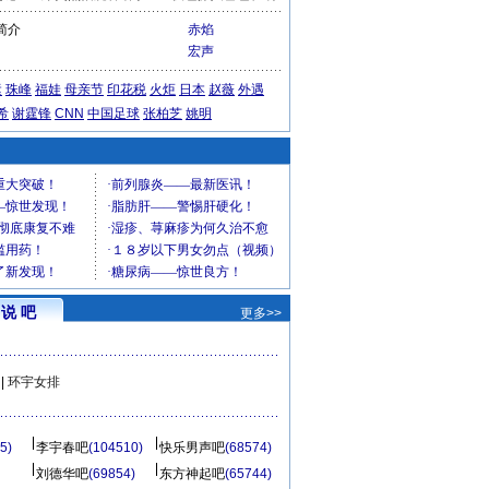
简介
赤焰
宏声
运
珠峰
福娃
母亲节
印花税
火炬
日本
赵薇
外遇
希
谢霆锋
CNN
中国足球
张柏芝
姚明
说 吧
更多>>
|
环宇女排
5)
李宇春吧
(104510)
快乐男声吧
(68574)
刘德华吧
(69854)
东方神起吧
(65744)