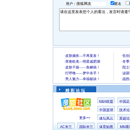
用户：
匿名
精 彩 论 坛
NBA联盟
中国足
中国篮球
技术论
更多>>
体坛风云
英超论
AC米兰
国际米兰
体育贴图
MM看