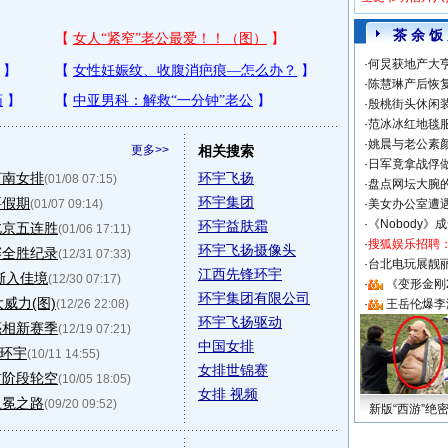
茶 余 饭
·
何炅获地产大亨
·
陈慧琳产后恢复
·
殷桃街头休闲装
·
范冰冰红地毯
·
姚晨与老公素
更多>>
相关搜索
·
日军竟拿战俘
河南女排
环宇飞扬
(01/08 07:15)
·
盘点网坛大腕
环宇集团
要假期
(01/07 09:14)
·
美女办公室遭
·
《Nobody》
环宇益肤霜
北京五连胜
(01/06 17:11)
·
搜狐娱乐招聘
环宇飞扬摄像头
赛全胜纪录
(12/31 07:33)
·
台北电玩展靓丽S
江西先锋环宇
渐入佳境
(12/30 07:17)
·
《变形金刚
环宇集团有限公司
威力(图)
(12/26 22:08)
·
王岳伦爆李
环宇飞扬驱动
亮相新赛季
(12/19 07:21)
中国女排
宁环宇
(10/11 14:55)
女排世锦赛
首阶段轮空
(10/05 18:05)
女排 视频
卫冕之路
(09/20 09:52)
新版“西游”绝