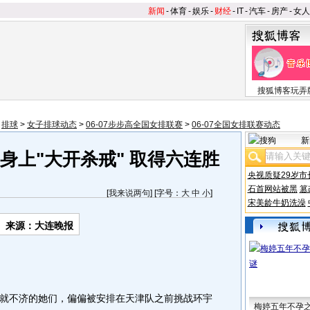
新闻
-
体育
-
娱乐
-
财经
-
IT
-
汽车
-
房产
-
女人
搜狐博客玩弄
>
排球
>
女子排球动态
>
06-07步步高全国女排联赛
>
06-07全国女排联赛动态
新
身上"大开杀戒" 取得六连胜
央视质疑29岁市
石首网站被黑
篡
[
我来说两句
] [字号：
大
中
小
]
宋美龄牛奶洗澡
来源：大连晚报
不济的她们，偏偏被安排在天津队之前挑战环宇
梅婷五年不孕