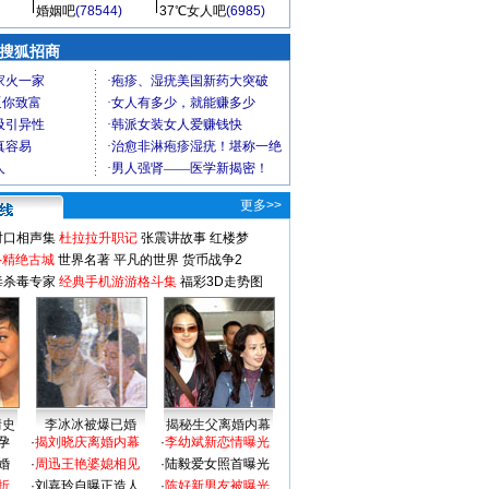
婚姻吧
(78544)
37℃女人吧
(6985)
 搜狐招商
更多>>
对口相声集
杜拉拉升职记
张震讲故事
红楼梦
-精绝古城
世界名著
平凡的世界
货币战争2
毒杀毒专家
经典手机游游格斗集
福彩3D走势图
情史
李冰冰被爆已婚
揭秘生父离婚内幕
孕
·
揭刘晓庆离婚内幕
·
李幼斌新恋情曝光
婚
·
周迅王艳婆媳相见
·
陆毅爱女照首曝光
折
·
刘嘉玲自曝正造人
·
陈好新男友被曝光