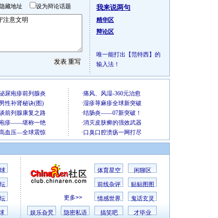
隐藏地址
设为辩论话题
我来说两句
精华区
辩论区
唯一能打出【范特西】的
输入法！
球
体育星空
闲聊区
坛
前线杂评
贴贴图图
更多>>
坛
情感世界
鬼话玄灵
球
娱乐旮旯
隐密私语
搞笑吧
才毕业