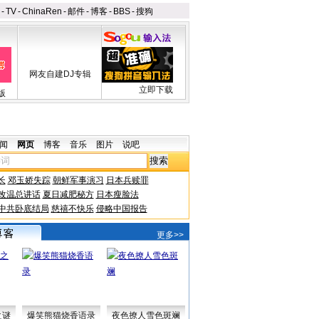
-
TV
-
ChinaRen
-
邮件
-
博客
-
BBS
-
搜狗
网友自建DJ专辑
立即下载
版
闻
网页
博客
音乐
图片
说吧
长
邓玉娇失踪
朝鲜军事演习
日本兵赎罪
改温总讲话
夏日减肥秘方
日本瘦脸法
中共卧底结局
慈禧不快乐
侵略中国报告
更多>>
之谜
爆笑熊猫烧香语录
夜色撩人雪色斑斓