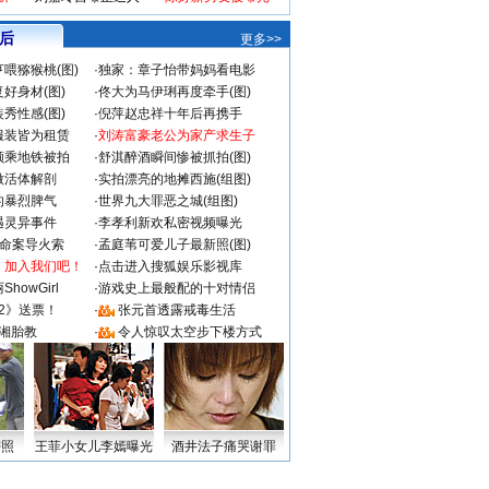
 后
更多>>
喂猕猴桃(图)
·
独家：章子怡带妈妈看电影
好身材(图)
·
佟大为马伊琍再度牵手(图)
秀性感(图)
·
倪萍赵忠祥十年后再携手
服装皆为租赁
·
刘涛富豪老公为家产求生子
颜乘地铁被拍
·
舒淇醉酒瞬间惨被抓拍(图)
做活体解剖
·
实拍漂亮的地摊西施(组图)
的暴烈脾气
·
世界九大罪恶之城(组图)
遇灵异事件
·
李孝利新欢私密视频曝光
成命案导火索
·
孟庭苇可爱儿子最新照(图)
：加入我们吧！
·
点击进入搜狐娱乐影视库
howGirl
·
游戏史上最般配的十对情侣
2》送票！
·
张元首透露戒毒生活
湘胎教
·
令人惊叹太空步下楼方式
密照
王菲小女儿李嫣曝光
酒井法子痛哭谢罪