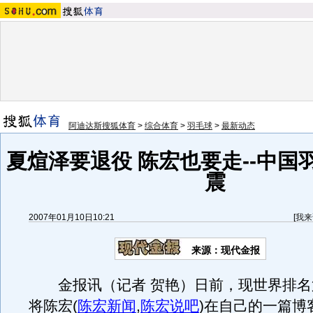
阿迪达斯搜狐体育
>
综合体育
>
羽毛球
>
最新动态
夏煊泽要退役 陈宏也要走--中国
震
2007年01月10日10:21
[
我来
来源：现代金报
金报讯（记者 贺艳）日前，现世界排名
将陈宏
(
陈宏新闻
,
陈宏说吧
)
在自己的一篇博