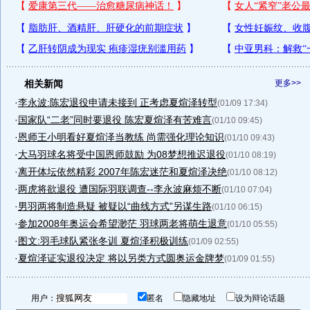
相关新闻
更多>>
·
李永波:陈宏退役申请未接到 正考虑夏煊泽转型
(01/09 17:34)
·
国家队“二老”同时要退役 陈宏夏煊泽有苦难言
(01/10 09:45)
·
恩师王小明看好夏煊泽当教练 尚需强化理论知识
(01/10 09:43)
·
大马羽球名将受中国恩师鼓励 为08梦想推迟退役
(01/10 08:19)
·
离开体坛依然精彩 2007年陈宏迷茫和夏煊泽决绝
(01/10 08:12)
·
两虎将欲退役 遭国际羽联调查--李永波麻烦不断
(01/10 07:04)
·
男羽两将制造悬疑 被疑以“曲线方式”另谋生路
(01/10 06:15)
·
参加2008年奥运会希望渺茫 羽球两老将萌生退意
(01/10 05:55)
·
图文:羽毛球队紧张冬训 夏煊泽积极训练
(01/09 02:55)
·
夏煊泽证实退役决定 将以另类方式圆奥运金牌梦
(01/09 01:55)
用户：
匿名
隐藏地址
设为辩论话题