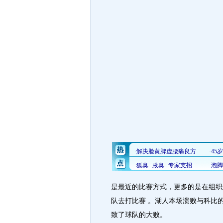
是最近的比赛方式，更多的是在组织
队去打比赛 。湖人本场溃败与科比
致了球队的大败。