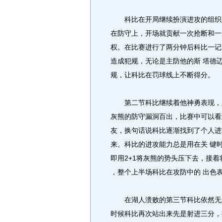
科比在开局继续扮演进攻的组织者
在防守上，开场就贡献一次抢断和一
权。在比赛进行了两分钟后科比一记
造成犯规，无论是主防他的斯 塔德
规，让科比在罚球线上不断得分。
第二节科比继续着他神勇表现，灰
灰熊的防守漏洞百出，比赛中可以看
友，换句话说科比逐渐找到了个人进
来。科比的进攻能力总是用在关 键
即用2+1将灰熊的势头压下去，接
，整个上半场科比在攻防中的 出色表
在湖人溃败的第三节科比依然无人
时候科比再次站出来先是射进三分，