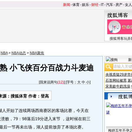
新闻
-
体育
-
娱乐
-
财经
-
IT
-
汽车
-
房产
-
女人
搜狐博客玩弄
>
NBA
>
NBA动态
>
NBA聚焦
新
熟 小飞侠百分百战力斗麦迪
央视质疑29岁市
石首网站被黑
篡
[
我来说两句
(12)
] [字号：
大
中
小
]
宋美龄牛奶洗澡
来源：搜狐体育 作者：登高
湖人开始了连续两场西南赛区的客场比赛，今天在
溃败，79：98落后19分进入末节 ，这时候在前三
比最后一节再未出场，湖人提前放弃了本场比赛。
梅婷五年不孕