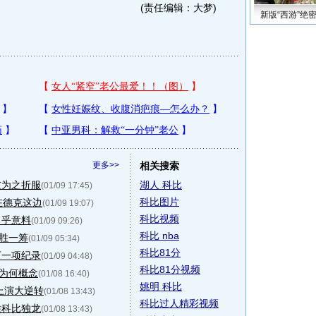
(责任编辑：大梦)
新版“西游”绝
更多>>
相关搜索
友为之折服
湖人 科比
(01/09 17:45)
科比图片
在德克这边
(01/09 19:07)
科比视频
出乎意料
(01/09 09:26)
科比 nba
更胜一筹
(01/09 05:34)
科比81分
下一项纪录
(01/09 04:48)
科比81分视频
胜为何概念
(01/08 16:40)
姚明 科比
上演大逆转
(01/08 13:43)
科比过人精彩视频
胜科比独龙
(01/08 13:43)