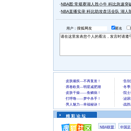
·
NBA图:常规赛湖人胜小牛 科比急速突
·
NBA直播实录:科比助攻盘活全队 湖人
用户：
匿名
精 彩 论 坛
NBA联盟
中国足