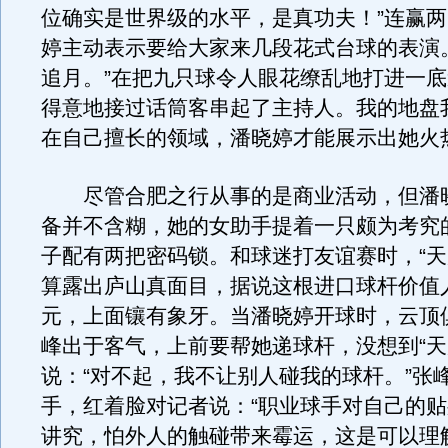
位确实是世界级的水平，是真功夫！”连赢
婷主动表示要给大家来几段花式台球的表演
追月。”在把九只球令人眼花缭乱地打进一
得意地接过话筒客串起了主持人。我的地盘
在自己擅长的领域，潘晓婷才能展示出她火
尽管合肥之行从事的是商业活动，但潘
备并不含糊，她的女助手提着一只颇为考究
子配有两把密码锁。和球迷打友谊赛时，“天
算露出庐山真面目，据说这根进口球杆价值
元，上面镶有象牙。当潘晓婷开球时，云顶
峰出于客气，上前要帮她递球杆，没想到“天
说：“对不起，我不让别人碰我的球杆。”张
手，红着脸对记者说：“职业球手对自己的
讲究，怕外人的触碰带来霉运，这是可以理