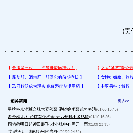
(责
相关新闻
更多>>
·
星牌杯京津冀台球大赛落幕 潘晓婷闭幕式将表演
(01/09 10:49)
·
潘晓婷:我和台球有个约会 天后暂时不谈感情
(01/10 16:36)
·
周萌萌明日起诉田鹏飞 对小球中心网开一面
(01/09 22:35)
·
“九球天后”潘晓婷合肥“亮杆”
(01/09 04:51)