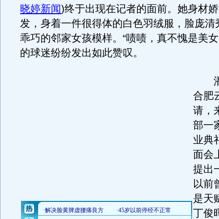
晓婷新闻
)
终于出现在记者的面前。她身材娇
发，身着一件很得体的白色羽绒服，脸庞清
乖巧的邻家女孩模样。“啧啧，真不愧是美女
的球迷纷纷发出如此赞叹。
潘
合肥
请，
部一
业典
面会
提出
以前
是天
丁俊