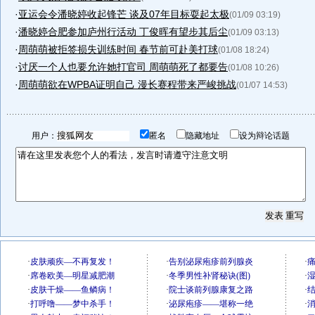
·
亚运会令潘晓婷收起锋芒 谈及07年目标耍起太极
(01/09 03:19)
·
潘晓婷合肥参加庐州行活动 丁俊晖有望步其后尘
(01/09 03:13)
·
周萌萌被拒签损失训练时间 春节前可赴美打球
(01/08 18:24)
·
讨厌一个人也要允许她打官司 周萌萌死了都要告
(01/08 10:26)
·
周萌萌欲在WPBA证明自己 漫长赛程带来严峻挑战
(01/07 14:53)
用户：
匿名
隐藏地址
设为辩论话题