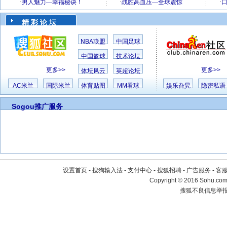
精 彩 论 坛
NBA联盟
中国足球
中国篮球
技术论坛
更多>>
更多>>
体坛风云
英超论坛
AC米兰
国际米兰
体育贴图
MM看球
娱乐旮旯
隐密私语
Sogou推广服务
设置首页
-
搜狗输入法
-
支付中心
-
搜狐招聘
-
广告服务
-
客
Copyright
©
2016 Sohu.com 
搜狐不良信息举