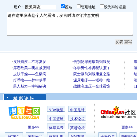
用户：
匿名
隐藏地址
设为辩论话题
精 彩 论 坛
NBA联盟
中国足球
中国篮球
技术论坛
更多>>
更多>>
体坛风云
英超论坛
AC米兰
国际米兰
体育贴图
MM看球
娱乐旮旯
隐密私语