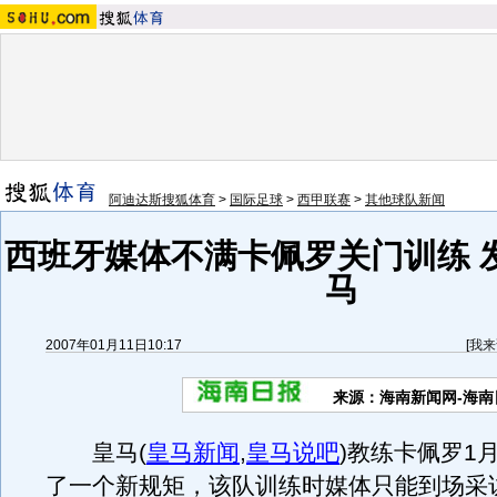
阿迪达斯搜狐体育
>
国际足球
>
西甲联赛
>
其他球队新闻
西班牙媒体不满卡佩罗关门训练 
马
2007年01月11日10:17
[
我来
来源：海南新闻网-海南
皇马
(
皇马新闻
,
皇马说吧
)
教练卡佩罗1
了一个新规矩，该队训练时媒体只能到场采访