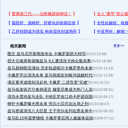
相关新闻
更多>>
·
图文:皇马召开新闻发布会 卡佩罗面部大特写
(01/10 22:48)
·
四大灾难席卷落魄皇马 9人遭清洗卡帅众叛亲离
(01/10 16:48)
·
皇马易帅暗流涌动 历史轨迹昭示卡佩罗黑色未来
(01/10 13:10)
·
卡佩罗开出清洗名单 皇马彻底告别银河战舰时代
(01/10 11:59)
·
满足要求成绩却没起色 卡佩罗:二进宫变"灾难"
(01/10 10:21)
·
皇马低迷状态引换帅谣言 穆里尼奥成为热门人选
(01/10 09:31)
·
清洗令震动皇马全队 卡纳瓦罗改口劝卡萨诺回国
(01/10 09:17)
·
狰狞卡佩罗曝光黑名单 劳尔小贝尽在出局之列
(01/10 08:47)
·
皇马密谋清洗八大巨星 王子劳尔名列在黑名单中
(01/10 08:15)
·
皇马队15年噩梦继续 卡佩罗赛后用人被媒体诟病
(01/09 07:11)