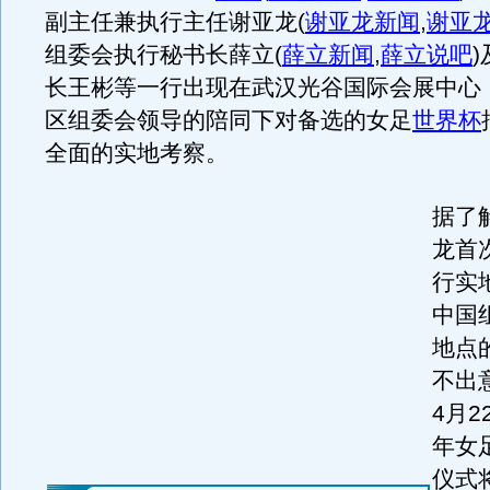
副主任兼执行主任谢亚龙
(
谢亚龙新闻
,
谢亚
组委会执行秘书长薛立
(
薛立新闻
,
薛立说吧
)
长王彬等一行出现在武汉光谷国际会展中心
区组委会领导的陪同下对备选的女足
世界杯
全面的实地考察。
据了
龙首
行实
中国
地点
不出
4月22
年女
仪式