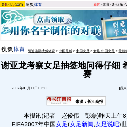
新闻
-
体育
-
S
-
娱乐
-
阿迪达斯搜狐体育
>
中国足球
>
中国女足
>
女足-中国女足
>
最新
谢亚龙考察女足抽签地问得仔细 
赛
2007年01月11日10:50
[
我来
来源：长江商报
本报讯(记者 赵俊伟 彭磊)昨天上午8
FIFA2007年中国
女足
(
女足新闻
,
女足说吧
)
世