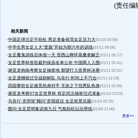
(责任编
相关新闻
·
中国足球注定不轻松 男足准备挨骂女足压力大
(01/10 05:58)
·
中学生男女足人大“竖旗”开始为期六年的训练
(01/11 09:06)
·
女足魔鬼训练后休假一天 登西山释怀蒸桑拿解乏
(01/11 06:17)
·
女足世界杯首批裁判候选名单公布 中国两人入围
(01/11 05:41)
·
谢亚龙抱病考察女足抽签地 期望打入世界杯决赛
(01/11 02:51)
·
女足遗憾错过交战朝鲜队 马良行:时间上不巧合
(01/11 02:19)
·
四国赛前女足难觅热身对手 无奈之下找男队热身
(01/11 02:00)
·
谢亚龙考察07女足世界杯 肯定武汉抽签仪式准备
(01/10 23:53)
·
马良行:克劳琛“顾问”是我提议 女足前景乐观
(01/10 05:15)
·
图问:女足昆明集训第九日 气氛轻松以玩带练
(01/09 21:00)
更多>>