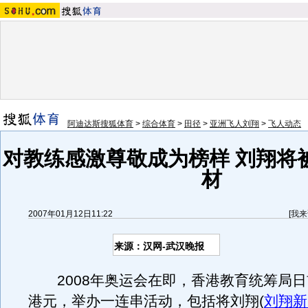
阿迪达斯搜狐体育
>
综合体育
>
田径
>
亚洲飞人刘翔
>
飞人动态
对教练感激尊敬成为榜样 刘翔将
材
2007年01月12日11:22
[
我来
来源：汉网-武汉晚报
2008年奥运会在即，香港教育统筹局日前
港元，举办一连串活动，包括将刘翔
(
刘翔新