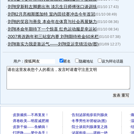
·
刘翔穿新鞋左脚磨出泡 淡忘生日师傅张口谈训练
(01/10 17:43)
·
刘翔2月亮相斯图加特 室内田径赛冲击今年首冠
(01/10 08:49)
·
刘翔的笑容与善良 本命年在体育与社会再展魅力
(01/10 08:36)
·
刘翔本命年期待下一个惊喜 红色运动服是幸运衫
(01/10 08:34)
·
2007将连跑年初三站室内赛 刘翔期待抢金60米栏
(01/10 07:38)
·
刘翔靠实力我是靠运气——刘翔亚运竞猜活动(图)
(01/09 12:27)
用户：
匿名
隐藏地址
设为辩论话题