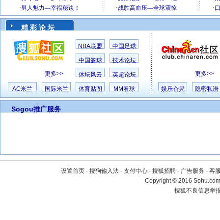
精 彩 论 坛
NBA联盟
中国足球
中国篮球
技术论坛
更多>>
更多>>
体坛风云
英超论坛
AC米兰
国际米兰
体育贴图
MM看球
娱乐旮旯
隐密私语
Sogou推广服务
设置首页
-
搜狗输入法
-
支付中心
-
搜狐招聘
-
广告服务
-
客
Copyright
©
2016 Sohu.com 
搜狐不良信息举