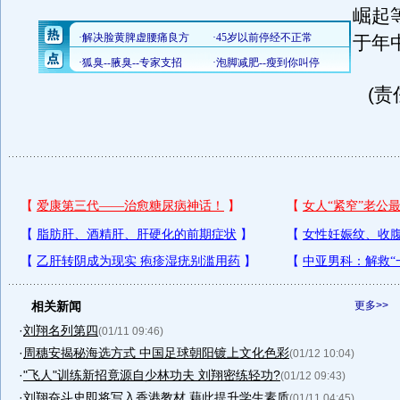
崛起
于年
(责
相关新闻
更多>>
·
刘翔名列第四
(01/11 09:46)
·
周穗安揭秘海选方式 中国足球朝阳镀上文化色彩
(01/12 10:04)
·
"飞人"训练新招竟源自少林功夫 刘翔密练轻功?
(01/12 09:43)
·
刘翔奋斗史即将写入香港教材 藉此提升学生素质
(01/11 04:45)