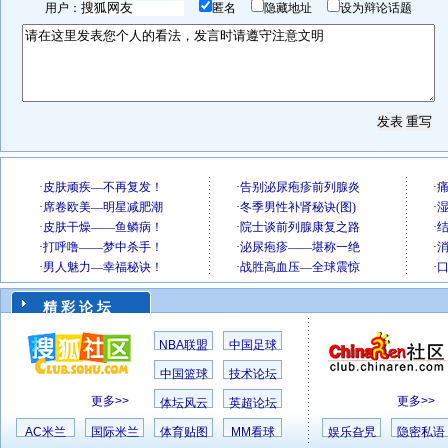
用户：
匿名
隐藏地址
设为辩论话题
精 彩 论 坛
NBA联盟
中国足球
中国篮球
技术论坛
更多>>
更多>>
体坛风云
英超论坛
AC米兰
国际米兰
体育贴图
MM看球
娱乐旮旯
隐密私语